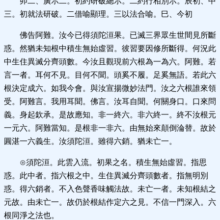
卯二、廣示二。初約研破總示。二約行相別示。辰初、中
三。初就法研破。二借喻顯理。三以法合喻。巳、今初
佛告阿難。汝今已得須陀洹果。已滅三界眾生世間見所斷
惑。然猶未知根中積生無始虛習。彼習要因修所斷得。何況此
中生住異滅分齊頭數。今汝且觀現前六根為一為六。阿難。若
言一者。耳何不見。目何不聞。頭奚不履。足奚無語。若此六
根決定成六。如我今會。與汝宣揚微妙法門。汝之六根誰來領
受。阿難言。我用耳聞。佛言。汝耳自聞。何關身口。口來問
義。身起欽承。是故應知。非一終六。非六終一。終不汝根元
一元六。阿難當知。是根非一非六。由無始來顛倒淪替。故於
圓湛一六義生。汝須陀洹。雖得六銷。猶未亡一。
⊙須陀洹。此雲入流。初果之名。積生無始虛習。指思
惑。此中者。指六根之中。生住異滅分齊頭數者。指無明別
惑。得六銷者。不入色聲香味觸法故。未亡一者。未知根結之
元故。由未亡一。故仍於根結作定六之見。不信一門深入。六
根同淨之法也。