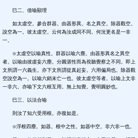
巳二、借喻顯理
如太虛空。參合群器。由器形異。名之異空。除器觀空。
說空為一。彼太虛空。云何為汝成同不同。何況更名是一非
一。
⊙太虛空以喻真性。群器以喻六塵。由器形異名之異空
者。以喻由彼虛妄六塵。分圓湛性而為視聽覺察之不同。即上
文所謂一六義生。亦下文所謂從真起妄。六用偏局也。除器觀
空說空為一。以喻六銷未亡一也。彼太虛空等者。以喻上文非
一非六。亦喻下文六根互用。無上知覺。覺明圓妙也。
巳三、以法合喻
則汝了知六受用根。亦復如是。
⊙浮根四塵。如器。根中之性。如器中空。非六非一也。