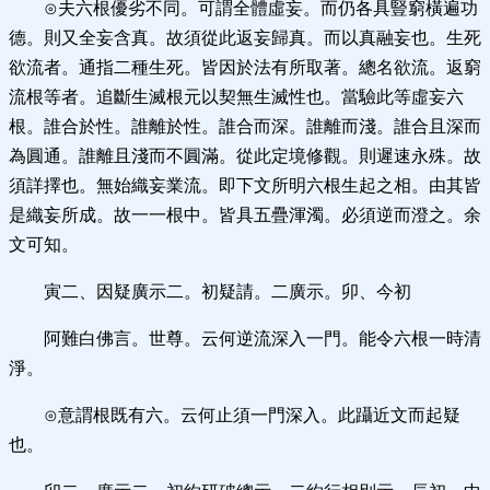
⊙夫六根優劣不同。可謂全體虛妄。而仍各具豎窮橫遍功
德。則又全妄含真。故須從此返妄歸真。而以真融妄也。生死
欲流者。通指二種生死。皆因於法有所取著。總名欲流。返窮
流根等者。追斷生滅根元以契無生滅性也。當驗此等虛妄六
根。誰合於性。誰離於性。誰合而深。誰離而淺。誰合且深而
為圓通。誰離且淺而不圓滿。從此定境修觀。則遲速永殊。故
須詳擇也。無始織妄業流。即下文所明六根生起之相。由其皆
是織妄所成。故一一根中。皆具五疊渾濁。必須逆而澄之。余
文可知。
寅二、因疑廣示二。初疑請。二廣示。卯、今初
阿難白佛言。世尊。云何逆流深入一門。能令六根一時清
淨。
⊙意謂根既有六。云何止須一門深入。此躡近文而起疑
也。