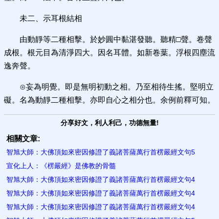
未二、示耳根結相
由動靜等二種相擊。於妙圓中黏湛發聽。聽精□聲。卷聲
成根。根元目為清淨四大。因名耳體。如新卷葉。浮根四塵流
逸奔聲。
⊙妄為明覺。即是無明初動之相。乃至相待生搖。堅明立
礙。名為動靜二種相擊。亦即自心之相分也。余例前釋可知。
分享好文，利人利己，功德無量!
相關文章:
智旭大師：大佛頂如來密因修證了義諸菩薩萬行首楞嚴經文句5
宣化上人：《楞嚴經》是佛教的骨髓
智旭大師：大佛頂如來密因修證了義諸菩薩萬行首楞嚴經文句4
智旭大師：大佛頂如來密因修證了義諸菩薩萬行首楞嚴經文句4
智旭大師：大佛頂如來密因修證了義諸菩薩萬行首楞嚴經文句4