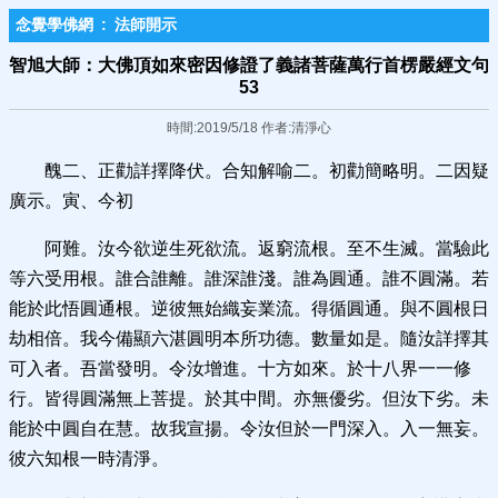
念覺學佛網
:
法師開示
智旭大師：大佛頂如來密因修證了義諸菩薩萬行首楞嚴經文句
53
時間:2019/5/18 作者:清淨心
醜二、正勸詳擇降伏。合知解喻二。初勸簡略明。二因疑
廣示。寅、今初
阿難。汝今欲逆生死欲流。返窮流根。至不生滅。當驗此
等六受用根。誰合誰離。誰深誰淺。誰為圓通。誰不圓滿。若
能於此悟圓通根。逆彼無始織妄業流。得循圓通。與不圓根日
劫相倍。我今備顯六湛圓明本所功德。數量如是。隨汝詳擇其
可入者。吾當發明。令汝增進。十方如來。於十八界一一修
行。皆得圓滿無上菩提。於其中間。亦無優劣。但汝下劣。未
能於中圓自在慧。故我宣揚。令汝但於一門深入。入一無妄。
彼六知根一時清淨。