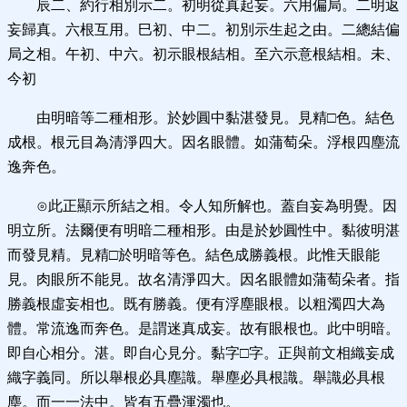
辰二、約行相別示二。初明從真起妄。六用偏局。二明返
妄歸真。六根互用。巳初、中二。初別示生起之由。二總結偏
局之相。午初、中六。初示眼根結相。至六示意根結相。未、
今初
由明暗等二種相形。於妙圓中黏湛發見。見精□色。結色
成根。根元目為清淨四大。因名眼體。如蒲萄朵。浮根四塵流
逸奔色。
⊙此正顯示所結之相。令人知所解也。蓋自妄為明覺。因
明立所。法爾便有明暗二種相形。由是於妙圓性中。黏彼明湛
而發見精。見精□於明暗等色。結色成勝義根。此惟天眼能
見。肉眼所不能見。故名清淨四大。因名眼體如蒲萄朵者。指
勝義根虛妄相也。既有勝義。便有浮塵眼根。以粗濁四大為
體。常流逸而奔色。是謂迷真成妄。故有眼根也。此中明暗。
即自心相分。湛。即自心見分。黏字□字。正與前文相織妄成
織字義同。所以舉根必具塵識。舉塵必具根識。舉識必具根
塵。而一一法中。皆有五疊渾濁也。