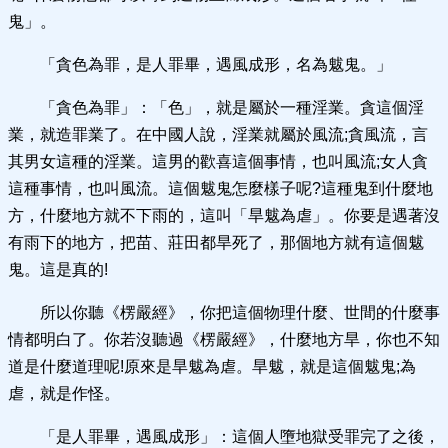
鬼」。
「貪色為罪，是人罪畢，遇風成形，名為魃鬼。」
「貪色為罪」：「色」，就是屬於一種淫業。貪這個淫
業，就造罪業了。在中國人說，淫業就屬於風流;貪風流，言
其男女這種的淫業。這男的歡喜這個事情，也叫風流;女人貪
這種事情，也叫風流。這個魃鬼怎麼樣子呢?這種鬼到什麼地
方，什麼地方就不下雨的，這叫「旱魃為虐」。你要是遇著沒
有雨下的地方，把苗、莊田都旱死了，那個地方就有這個魃
鬼。這是真的!
所以你聽《楞嚴經》，你把這個物理什麼、世間的什麼事
情都明白了。你若沒聽過《楞嚴經》，什麼地方旱，你也不知
道是什麼道理呢!原來是旱魃為虐。旱魃，就是這個魃鬼;為
虐，就是作怪。
「是人罪畢，遇風成形」：這個人墮地獄受罪完了之後，