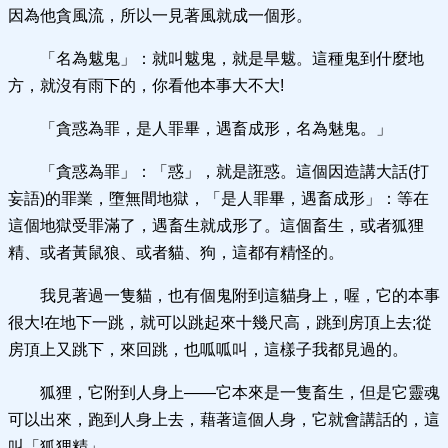
因為他貪風流，所以一見著風就成一個形。
「名為魃鬼」：就叫魃鬼，就是旱魃。這種鬼到什麼地
方，就沒有雨下的，你看他本事大不大!
「貪惑為罪，是人罪畢，遇畜成形，名為魅鬼。」
「貪惑為罪」：「惑」，就是誑惑。這個因造講大話(打
妄語)的罪業，墮無間地獄，「是人罪畢，遇畜成形」：等在
這個地獄受罪滿了，遇畜生就成形了。這個畜生，或者狐狸
精、或者黃鼠狼、或者貓、狗，這都有精怪的。
我見著過一隻貓，也有個鬼附到這貓身上，喔，它的本事
很大!在地下一跳，就可以跳起來十幾尺高，跳到房頂上去;從
房頂上又跳下，來回跳，也呱呱叫，這樣子我都見過的。
狐狸，它附到人身上——它本來是一隻畜生，但是它靈魂
可以出來，跑到人身上去，藉著這個人身，它就會講話的，這
叫「狐狸精」。