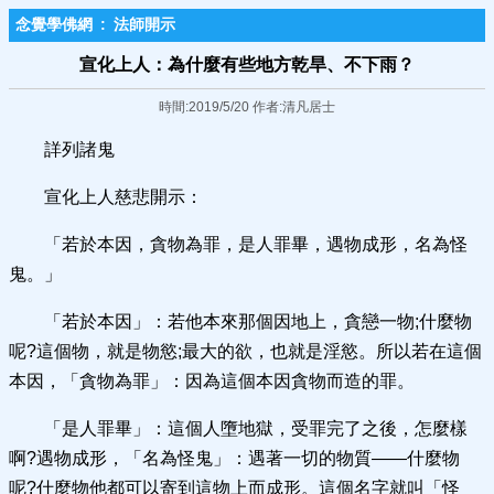
念覺學佛網
:
法師開示
宣化上人：為什麼有些地方乾旱、不下雨？
時間:2019/5/20 作者:清凡居士
詳列諸鬼
宣化上人慈悲開示：
「若於本因，貪物為罪，是人罪畢，遇物成形，名為怪
鬼。」
「若於本因」：若他本來那個因地上，貪戀一物;什麼物
呢?這個物，就是物慾;最大的欲，也就是淫慾。所以若在這個
本因，「貪物為罪」：因為這個本因貪物而造的罪。
「是人罪畢」：這個人墮地獄，受罪完了之後，怎麼樣
啊?遇物成形，「名為怪鬼」：遇著一切的物質——什麼物
呢?什麼物他都可以寄到這物上而成形。這個名字就叫「怪