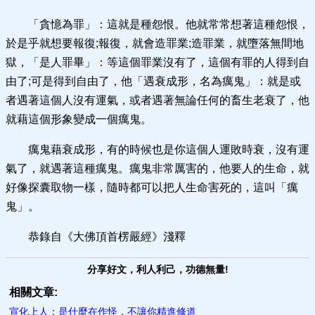
「貪憶為罪」：這就是種怨恨。他就常常想著這種怨恨，
於是乎就想要報復;報復，就會造罪業;造罪業，就墮落無間地
獄，「是人罪畢」：等這個罪業沒有了，這個有罪的人得到自
由了;可是得到自由了，他「遇衰成形，名為癘鬼」：就是或
者遇著這個人沒有運氣，或者遇著無論任何的畜生老衰了，他
就藉這個形象變成一個癘鬼。
癘鬼藉衰成形，有的時候也是你這個人運敗時衰，沒有運
氣了，就遇著這種癘鬼。癘鬼非常厲害的，他要人的生命，就
好像探囊取物一樣，隨時都可以把人生命害死的，這叫「癘
鬼」。
恭錄自《大佛頂首楞嚴經》淺釋
分享好文，利人利己，功德無量!
相關文章:
宣化上人：是什麼在作怪，不讓你精進修道