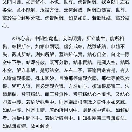
又問阿難。如是解不。不也。世尊。佛告阿難。我今以手左右
各牽。竟不能解。汝設方便。云何解成。阿難白佛言。世尊。
當於結心解即分散。佛告阿難。如是如是。若欲除結。當於結
心。
⊙結心者。中間空處也。妄為明覺。所立能生。能所相
黏。結根斯在。如綰巾兩頭。虛妄成結。然雖成結。巾體不
失。觀其所結。則知所解。蓋結雖似實。結心仍空。向此一隙
空中下手。結即分散。既可分散。結非實結。是顯人空。結既
本空。解亦非解。是顯法空。左右二字。舊喻兩邊者是。有人
以喻偏觀根塵。殊未圓妙。且陳那等偏觀六塵。那律等偏觀六
根。皆可入道。何必定觀六識。方名結心。須知根塵識三。法
爾相黏。皆可稱結。而三皆無性。皆可稱結心本虛也。又結心
即表中義。若約所觀明中。則是顯出根塵識之實性本如來藏。
如結中虛。惟是巾體。若約所用明中。則是須中道觀。如解結
者。須從中間下手。若約所破明中。則知根塵識三皆無實法。
如結無實體。故可解除。