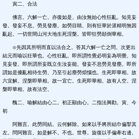
寅二、合法
佛言。六解一亡。亦復如是。由汝無始心性狂亂。知見妄
發。發妄不息。勞見發塵。如勞目睛。則有狂華於湛精明無因
亂起。一切世間山河大地生死涅槃。皆即狂勞顛倒華相。
⊙先因其所明而直以法合之。答其六解一亡之問。次更出
結元而喻以狂華也。心性狂亂。即所謂性覺必明妄為明覺。知
見妄發。即所謂所妄既立生汝妄能。發妄不息勞見發塵。即所
謂如是擾亂相待生勞。乃至引起塵勞煩惱也。生死即華相。故
六宜解。涅槃即華相。故一宜亡。生死即華相。故有人空。涅
槃即華相。故有法空。
醜二、喻解結由心二。初正顯由心。二指法興勸。寅、今
初
阿難言。此勞同結。云何解除。如來以手將所結巾偏掣其
左。問阿難言。如是解不。不也。世尊。旋復以手偏牽右邊。