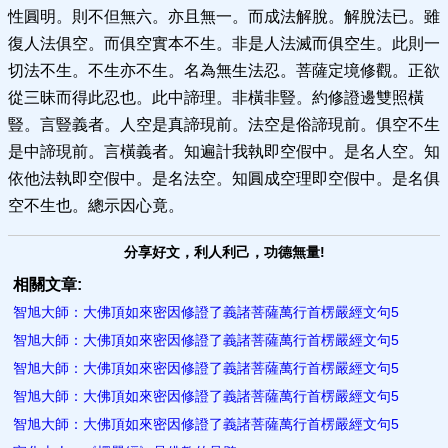
性圓明。則不但無六。亦且無一。而成法解脫。解脫法已。雖
復人法俱空。而俱空實本不生。非是人法滅而俱空生。此則一
切法不生。不生亦不生。名為無生法忍。菩薩定境修觀。正欲
從三昧而得此忍也。此中諦理。非橫非豎。約修證邊雙照橫
豎。言豎義者。人空是真諦現前。法空是俗諦現前。俱空不生
是中諦現前。言橫義者。知遍計我執即空假中。是名人空。知
依他法執即空假中。是名法空。知圓成空理即空假中。是名俱
空不生也。總示因心竟。
分享好文，利人利己，功德無量!
相關文章:
智旭大師：大佛頂如來密因修證了義諸菩薩萬行首楞嚴經文句5
智旭大師：大佛頂如來密因修證了義諸菩薩萬行首楞嚴經文句5
智旭大師：大佛頂如來密因修證了義諸菩薩萬行首楞嚴經文句5
智旭大師：大佛頂如來密因修證了義諸菩薩萬行首楞嚴經文句5
智旭大師：大佛頂如來密因修證了義諸菩薩萬行首楞嚴經文句5