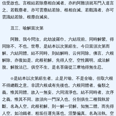
信受故也。言根結若除塵相自滅者。亦約阿難須就耳門入道言
之。若觀塵者。亦可雲塵結若除。根相自滅。若觀識者。亦可
雲識結若除。根塵自滅矣。
丑三、喻解當次第
阿難。我今問汝。此劫波羅巾。六結現前。同時解縈。得
同除不。不也。世尊。是結本以次第綰生。今日當須次第而
解。六結同體。結不同時。則結解時。云何同除。佛言。六根
解除。亦復如是。此根初解。先得人空。空性圓明。成法解
脫。解脫法已。俱空不生。是名菩薩從三摩地得無生忍。
⊙是結本以次第綰生者。止是片喻。不是全喻。但取六根
不得總觀之意。非謂六根成有先後也。六根同體者。倫類之
義。惟其同體。故入一無妄。六同清淨也。結不同時者。次序
之義。惟其不同。故須向一門深入也。分別俱生二種我執皆
斷。名為人空。此根初解。則一解一切解。知無二體。而先得
人空。如冶鐵者。粗垢任運先落也。涅槃偏真。名為法執。空