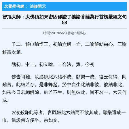
念覺學佛網
:
法師開示
智旭大師：大佛頂如來密因修證了義諸菩薩萬行首楞嚴經文句
58
時間:2019/5/23 作者:清淨心
子二、解巾喻悟三。初喻六解一亡。二喻解結由心。三喻
解當次第。
醜初、中二。初立喻。二合法。寅、今初
佛告阿難。汝必嫌此六結不成。願樂一成。復云何得。阿
難言。此結若存。是非蜂起。於中自生此結非彼。彼結非此。
如來今日若總解除。結若不生。則無彼此。尚不名一。六云何
成。
⊙汝必嫌此等者。言既嫌此六結而不欲其成。願樂還成一
巾。當設何方便乎。余如文。