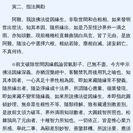
寅二、指法興勸
阿難。我說佛法從因緣生。非取世間和合粗相。如來發明
世出世法。知其本因。隨所緣出。如是乃至恆沙界外一滴之
雨。亦知頭數。現前種種松直棘曲鵠白烏玄。皆了元由。是故
阿難。隨汝心中選擇六根。根結若除。塵相自滅。諸妄銷亡。
不真何待。
⊙前文破除世間因緣戲論習氣影子。已無不盡。今方申示
佛法因緣深義。亦猶涅槃經中。客醫禁乳而後用乳之喻也。知
其本因者。一心具足十界性相為因。即如來藏隨緣常不變義。
隨所緣出者。隨染淨緣成十法界。所謂隨心應量。循業發現。
即如來藏不變常隨緣義。如來所說佛法從因緣生。本即指此圓
頓妙理。無奈眾生根性不等。隨類得解。致有藏通別教差別。
是故前文須力破耳。界外滴雨知頭數者。大圓鏡智所照也。松
棘鵠烏了元由者。十種智力所知也。一切依正。皆是惟心業力
所感。舉此二事。為顯差別妙智。善鑒群機。所說法要。應須