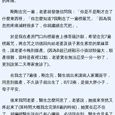
的疼痛。
剛剛念完一遍，老婆就發微信問我：「你是不是剛才念了
什麼東西呀」「你怎麼知道?我剛念了一遍楞嚴咒」「因為我
忽然疼痛減輕很多了，你就繼續念咒把」。
於是我在產房門口向楞嚴會上佛菩薩許願，希望念完7遍
楞嚴咒，將念咒之功德回向給老婆及孩子累生累世的業緣眾
生，讓老婆今晚剖腹產。(因為B超已經顯示小孩頭頸偏大，順
產很難，當時是夜裡12點，老婆實在無法忍受一分一秒了，
更別說第二天專家會診了)。
在我念了7遍後，剛念完，醫生就出來讓病人家屬簽字，
同意剖腹產，不久孩子就出生了，8斤2兩，是個大胖小子，
母子平安。
後來我問老婆，醫生怎麼同意了，老婆說，她後來突然又
疼起來了(算時間大概我念完第6遍的時候)，她實在忍不住
了，就嚇唬醫生說自己有心臟病，必須現在剖，醫生也見多了