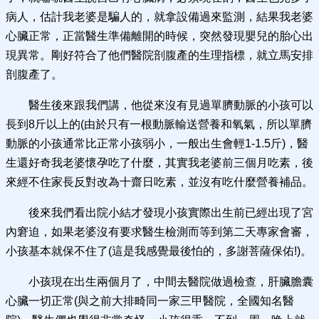
病人，估計我老婆是騙人的，就拿設備過來監測，結果我老婆
心臟正常，正當醫生準備離開的時候，突然發現嬰兒的胎心出
現異常。剛好符合了他們醫院剖腹產的生理指標，就立馬安排
剖腹產了。
醫生後來跟我們講，他從來沒有見過單臍動脈的小孩可以
長到8斤以上的(由於只有一根動脈輸送營養和氧氣，所以單臍
動脈的小孩通常比正常小孩弱小，一般出生會輕1-1.5斤)，醫
生還好奇我老婆懷孕吃了什麼，其實我老婆前三個月吃素，後
來經不住家長反對改為十齋日吃素，並沒有吃什麼營養補品。
後來我們看出院小結才發現小孩實際出生前已經出現了宮
內窘迫，如果老婆沒有要求醫生檢測而等到第二天專家會審，
小孩基本就保不住了(這是我感覺最後怕的，多謝菩薩保佑!)。
小孩現在出生兩個月了，中間去醫院做過檢查，肝臟膽囊
心臟一切正常(與之前大排畸同一家三甲醫院，全國知名醫