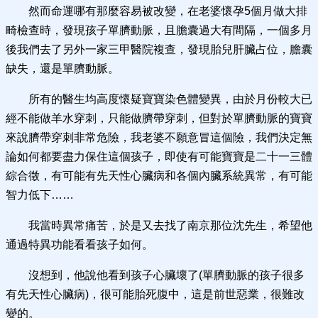
然而命運哪有那麼容易被改變，在老婆懷孕5個月做大排
畸檢查時，發現孩子單臍動脈，且膽囊過大有間隔，一個多月
後我們去了另外一家三甲醫院複查，發現胎兒肝臟占位，膽囊
缺失，還是單臍動脈。
所有的醫生均高度懷疑寶寶染色體變異，由於月份較大已
經不能做羊水穿刺，只能做臍帶穿刺，但對於單臍動脈的寶寶
來說臍帶穿刺非常危險，我老婆不願意冒這個險，我們決定無
論如何都要盡力保住這個孩子，即使有可能寶寶是二十一三體
綜合徵，有可能有先天性心臟病和各個內臟系統異常，有可能
智力低下……
我當時異常痛苦，於是又去找了南京那位沈先生，希望他
通過特異功能看看孩子如何。
沒想到，他說他看到孩子心臟壞了(單臍動脈的孩子很多
有先天性心臟病)，很可能胎死腹中，這是前世惡業，很難改
變的。