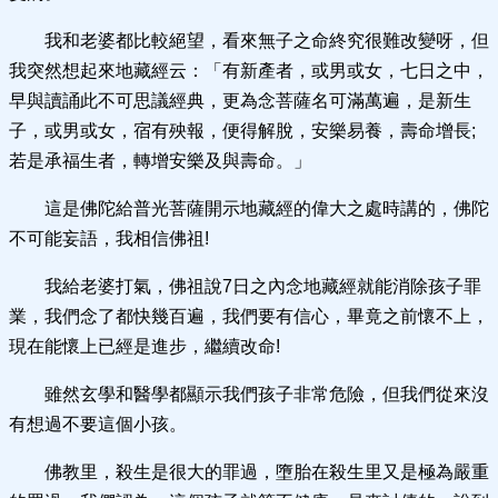
我和老婆都比較絕望，看來無子之命終究很難改變呀，但
我突然想起來地藏經云：「有新產者，或男或女，七日之中，
早與讀誦此不可思議經典，更為念菩薩名可滿萬遍，是新生
子，或男或女，宿有殃報，便得解脫，安樂易養，壽命增長;
若是承福生者，轉增安樂及與壽命。」
這是佛陀給普光菩薩開示地藏經的偉大之處時講的，佛陀
不可能妄語，我相信佛祖!
我給老婆打氣，佛祖說7日之內念地藏經就能消除孩子罪
業，我們念了都快幾百遍，我們要有信心，畢竟之前懷不上，
現在能懷上已經是進步，繼續改命!
雖然玄學和醫學都顯示我們孩子非常危險，但我們從來沒
有想過不要這個小孩。
佛教里，殺生是很大的罪過，墮胎在殺生里又是極為嚴重