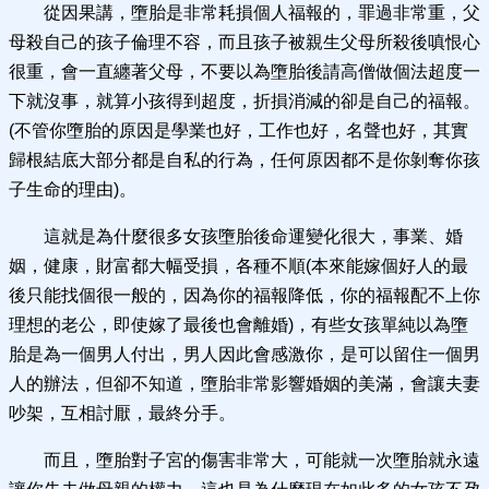
從因果講，墮胎是非常耗損個人福報的，罪過非常重，父
母殺自己的孩子倫理不容，而且孩子被親生父母所殺後嗔恨心
很重，會一直纏著父母，不要以為墮胎後請高僧做個法超度一
下就沒事，就算小孩得到超度，折損消減的卻是自己的福報。
(不管你墮胎的原因是學業也好，工作也好，名聲也好，其實
歸根結底大部分都是自私的行為，任何原因都不是你剝奪你孩
子生命的理由)。
這就是為什麼很多女孩墮胎後命運變化很大，事業、婚
姻，健康，財富都大幅受損，各種不順(本來能嫁個好人的最
後只能找個很一般的，因為你的福報降低，你的福報配不上你
理想的老公，即使嫁了最後也會離婚)，有些女孩單純以為墮
胎是為一個男人付出，男人因此會感激你，是可以留住一個男
人的辦法，但卻不知道，墮胎非常影響婚姻的美滿，會讓夫妻
吵架，互相討厭，最終分手。
而且，墮胎對子宮的傷害非常大，可能就一次墮胎就永遠