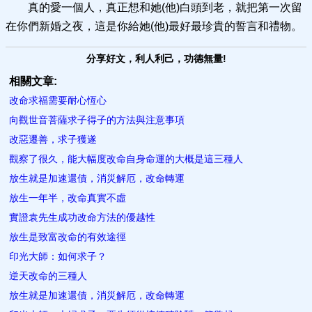
真的愛一個人，真正想和她(他)白頭到老，就把第一次留
在你們新婚之夜，這是你給她(他)最好最珍貴的誓言和禮物。
分享好文，利人利己，功德無量!
相關文章:
改命求福需要耐心恆心
向觀世音菩薩求子得子的方法與注意事項
改惡遷善，求子獲遂
觀察了很久，能大幅度改命自身命運的大概是這三種人
放生就是加速還債，消災解厄，改命轉運
放生一年半，改命真實不虛
實證袁先生成功改命方法的優越性
放生是致富改命的有效途徑
印光大師：如何求子？
逆天改命的三種人
放生就是加速還債，消災解厄，改命轉運