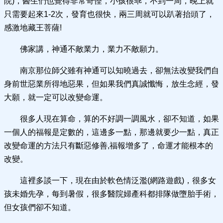
院)，醫生們也覺得非常奇怪，小孩很乖，不到一周，晚上就
只需要起來1-2次，發育也很快，兩三周就可以趴著抬頭了，
感激地藏王菩薩!
佛家講，神通不敵業力，業力不敵願力。
南京那位師父雖有神通可以知曉過去，卻無法改變我們自
身前世惡業所得地惡果，但如果我們真誠懺悔，放生念經，發
大願，就一定可以改變命運。
很多人現在算命，算的不好調一調風水，卻不知道，如果
一個人的福報是定數的，這邊多一點，那邊就要少一點，真正
改變命運的方法只有斷惡修善,福報增多了，命運才能根本的
改變。
這裡多談一下，現在由於軟色情泛濫(網路遊戲)，很多女
孩未婚先孕，每到暑假，很多醫院婦產科都排隊做墮胎手術，
但女孩們卻不知道。