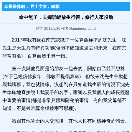
念覺學佛網
:
居士文章
:
轉載
命中無子，夫婦誦經放生行善，修行人來投胎
時間:2019/5/30 作者:Happiness Land
2017年我有緣在南京認識了一位算命極準的沈先生，沈
先生是天生具有特異功能的(能準確知道過去和未來，在南京
非常有名)，百算而幾乎無一錯。
第一次與他見面是陪朋友一起去的，開始自己並不想算
(在下已經信佛多年，佛教不提倡算命)，但後來沈先生主動想
與我聊聊，我也就隨緣。沒想到在只知道我生辰的情況下沈先
生準確地直接說出我妻子的名字，家鄉以及我個人的成長經歷
中重要的事情(都是非常具體和隱秘的事情，有的我父母都不
知道，不是尋常算命模稜兩可那種)。
我跟其他算命的人交流後，其他人也有同樣神奇的體會。