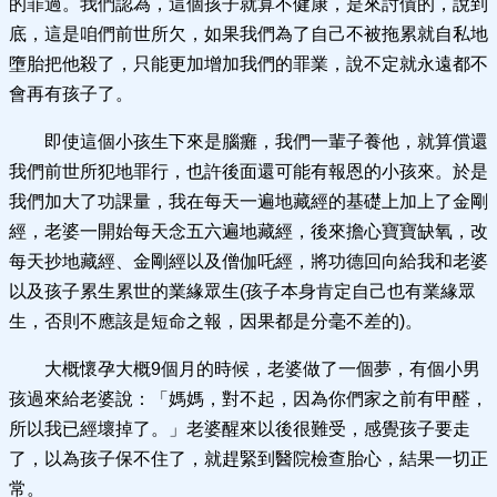
的罪過。我們認為，這個孩子就算不健康，是來討債的，說到
底，這是咱們前世所欠，如果我們為了自己不被拖累就自私地
墮胎把他殺了，只能更加增加我們的罪業，說不定就永遠都不
會再有孩子了。
即使這個小孩生下來是腦癱，我們一輩子養他，就算償還
我們前世所犯地罪行，也許後面還可能有報恩的小孩來。於是
我們加大了功課量，我在每天一遍地藏經的基礎上加上了金剛
經，老婆一開始每天念五六遍地藏經，後來擔心寶寶缺氧，改
每天抄地藏經、金剛經以及僧伽吒經，將功德回向給我和老婆
以及孩子累生累世的業緣眾生(孩子本身肯定自己也有業緣眾
生，否則不應該是短命之報，因果都是分毫不差的)。
大概懷孕大概9個月的時候，老婆做了一個夢，有個小男
孩過來給老婆說：「媽媽，對不起，因為你們家之前有甲醛，
所以我已經壞掉了。」老婆醒來以後很難受，感覺孩子要走
了，以為孩子保不住了，就趕緊到醫院檢查胎心，結果一切正
常。