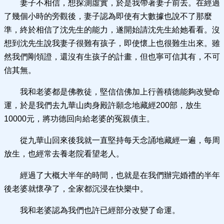
妻子不相信，想探測虛實，於是我帶著妻子前去。在經過
了幾個小時的旁觀後，妻子認為即使有大數據也說不了那麼
準，終於相信了沈先生的能力，遂開始請沈先生給她看看。沒
想到沈先生說我妻子很難有孩子，即使懷上也很難生出來。雖
然我們剛領證，還沒有生孩子的計畫，但也寧可信其有，不可
信其無。
我和老婆都是佛教徒，堅信信佛加上行善積德能夠改變命
運，於是我們去九華山肉身殿許願念地藏經200部，放生
10000元，將功德回向給老婆的冤親債主。
從九華山回來後我就一直堅持每天念誦地藏經一遍，每周
放生，也經常去養老院看望老人。
經過了大概大半年的時間，也就是在我們辦完婚禮的半年
後老婆就懷孕了，全家都沉浸在快樂中。
我和老婆認為我們也許已經部分改變了命運。