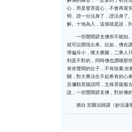
解佛的權智，一定要到了初住
心，而是發菩提心，不會再退
明、證一分法身了，證法身了
解。十地為入，這個就是說，
一切聲聞辟支佛所不能知
就可以體現出來。比如，佛在講
彈偏斥小，嘆大褒圓，二乘人
利是不對的，同時佛也讚嘆那
肯舍聲聞的位子，不肯捨棄;在
關，對大乘法生不起希有的心來
且彌勒菩薩請問，文殊菩薩擬
說，一切聲聞辟支佛，對於佛
摘自 宏圓法師講《妙法蓮