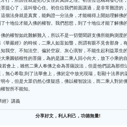
位才行，所謂住就是把心安住於真諦之理。初住位也稱為發心住
失菩提心了，這叫發心住。初住位我們前面講過，是非常難證的
。這個法身就是真實，能夠證一分法身，才能稱得上開始理解佛
到了十地位才能入佛的權智。我們想想，到了十地位才能了解佛
。佛的權智如此難解難入，所以不是一切聲聞辟支佛所能夠測度
《華嚴經》的時候，二乘人如盲如聾，所謂有眼不見舍那身，有
只知我空、不知法空、偏於空寂、灰心泯智，不能生起利益眾生
些大乘圓頓根性的菩薩，為的是讓二乘人回小向大，放下小乘的
般若會上，雖然二乘人奉佛之命為菩薩說法，但是他們認為那些
，無心希取;到了法華會上，佛於定中放光現瑞，彰顯十法界的
古明今，但是大眾仍然心懷疑惑，佛以權智說法，而二乘人對於
的權智所不能知。
華經》講義
分享好文，利人利己，功德無量!