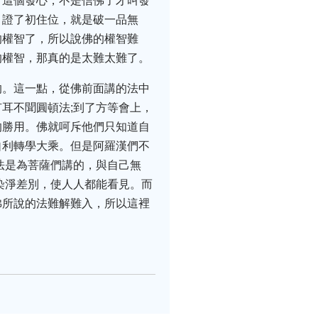
，這個發心，不是信佛了才叫發
，證了初住位，就是破一品無
的權智了，所以說佛的權智難
的權智，那真的是太難太難了。
的。這一點，從佛前面講的法中
耳不聞圓頓法;到了方等會上，
的勝用。佛就呵斥他們只知道自
自利轉學大乘。但是阿羅漢們不
法是為菩薩們講的，與自己無
染淨差別，使人人都能看見。而
佛所說的法難解難入，所以這裡