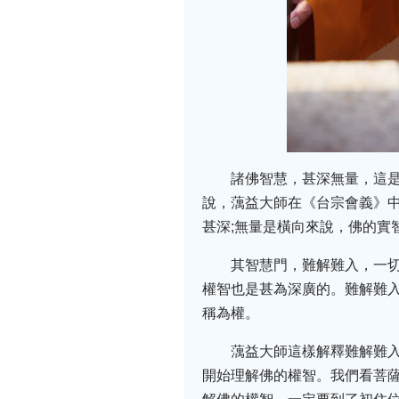
諸佛智慧，甚深無量，這
說，蕅益大師在《台宗會義》
甚深;無量是橫向來說，佛的實
其智慧門，難解難入，一
權智也是甚為深廣的。難解難
稱為權。
蕅益大師這樣解釋難解難
開始理解佛的權智。我們看菩