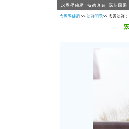
念覺學佛網
積德改命
深信因果
念覺學佛網
>>
法師開示
>> 宏圓法