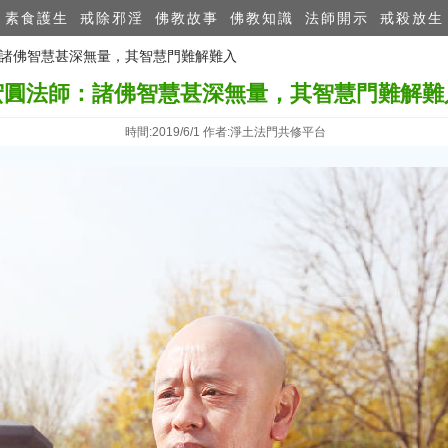
素食護生
戒除邪淫
佛教故事
佛教知識
法師開示
戒殺放生
師：諸佛智慧甚深無量，其智慧門難解難入
宏圓法師：諸佛智慧甚深無量，其智慧門難解難
時間:2019/6/1 作者:淨土法門共修平台