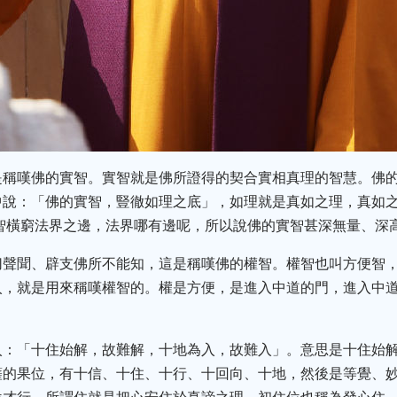
是稱嘆佛的實智。實智就是佛所證得的契合實相真理的智慧。佛
中說：「佛的實智，豎徹如理之底」，如理就是真如之理，真如
智橫窮法界之邊，法界哪有邊呢，所以說佛的實智甚深無量、深
切聲聞、辟支佛所不能知，這是稱嘆佛的權智。權智也叫方便智
入，就是用來稱嘆權智的。權是方便，是進入中道的門，進入中
入：「十住始解，故難解，十地為入，故難入」。意思是十住始
薩的果位，有十信、十住、十行、十回向、十地，然後是等覺、