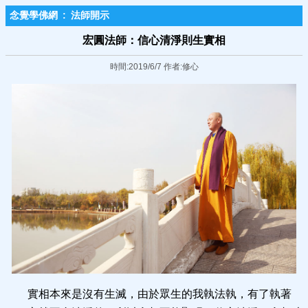
念覺學佛網
:
法師開示
宏圓法師：信心清淨則生實相
時間:2019/6/7 作者:修心
實相本來是沒有生滅，由於眾生的我執法執，有了執著