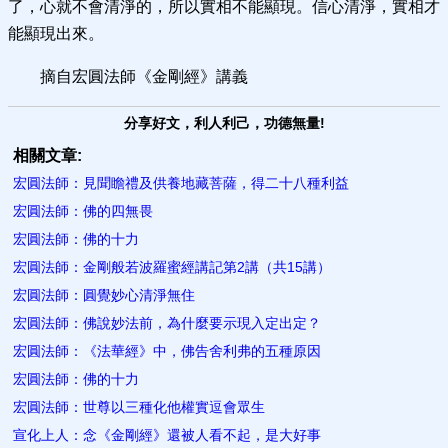
了，心就不會清淨的，所以實相不能顯現。信心清淨，實相才
能顯現出來。
摘自宏圓法師《金剛經》講義
分享好文，利人利己，功德無量!
相關文章:
宏圓法師：見聞瞻禮及供養地藏菩薩，得二十八種利益
宏圓法師：佛的四無畏
宏圓法師：佛的十力
宏圓法師：金剛般若波羅蜜經講記第2講（共15講）
宏圓法師：圓覺妙心清淨無住
宏圓法師：佛說妙法前，為什麼要示現入定出定？
宏圓法師：《法華經》中，佛告舍利弗的五種原因
宏圓法師：佛的十力
宏圓法師：世尊以三種化他權實逗會眾生
宣化上人：念《金剛經》還被人看不起，是大好事