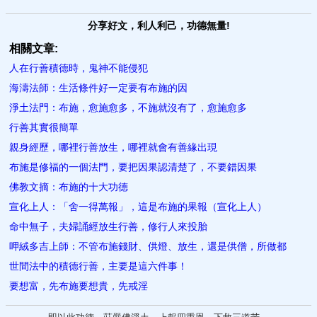
分享好文，利人利己，功德無量!
相關文章:
人在行善積德時，鬼神不能侵犯
海濤法師：生活條件好一定要有布施的因
淨土法門：布施，愈施愈多，不施就沒有了，愈施愈多
行善其實很簡單
親身經歷，哪裡行善放生，哪裡就會有善緣出現
布施是修福的一個法門，要把因果認清楚了，不要錯因果
佛教文摘：布施的十大功德
宣化上人：「舍一得萬報」，這是布施的果報（宣化上人）
命中無子，夫婦誦經放生行善，修行人來投胎
呷絨多吉上師：不管布施錢財、供燈、放生，還是供僧，所做都
世間法中的積德行善，主要是這六件事！
要想富，先布施要想貴，先戒淫