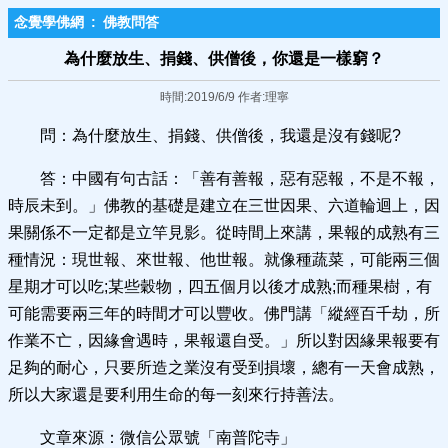
念覺學佛網
:
佛教問答
為什麼放生、捐錢、供僧後，你還是一樣窮？
時間:2019/6/9 作者:理寧
問：為什麼放生、捐錢、供僧後，我還是沒有錢呢?
答：中國有句古話：「善有善報，惡有惡報，不是不報，
時辰未到。」佛教的基礎是建立在三世因果、六道輪迴上，因
果關係不一定都是立竿見影。從時間上來講，果報的成熟有三
種情況：現世報、來世報、他世報。就像種蔬菜，可能兩三個
星期才可以吃;某些穀物，四五個月以後才成熟;而種果樹，有
可能需要兩三年的時間才可以豐收。佛門講「縱經百千劫，所
作業不亡，因緣會遇時，果報還自受。」所以對因緣果報要有
足夠的耐心，只要所造之業沒有受到損壞，總有一天會成熟，
所以大家還是要利用生命的每一刻來行持善法。
文章來源：微信公眾號「南普陀寺」