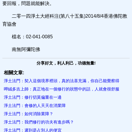
要回報，問題就能解決。
二零一四淨土大經科注(第八十五集)2014/8/4香港佛陀教
育協會
檔名：02-041-0085
南無阿彌陀佛
分享好文，利人利己，功德無量!
相關文章:
淨土法門：契入這個境界裡頭，真的法喜充滿，你自己能覺察得
呷絨多吉上師：真正地在一個修行的狀態中的話，人就會很舒服
淨土法門：修行切莫偏重在一邊
淨土法門：會修的人天天在消業​障
淨土法門：如何消除業障？
淨土法門：我們修行的功夫有進步嗎？
淨土法門：遲到是占別人的便宜