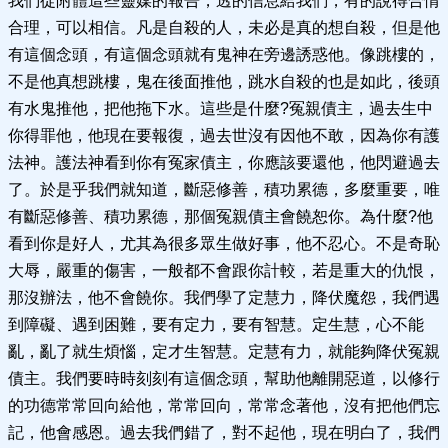
我們從附體這些靈媒的報告，透的信息給我們，有的說得合情
合理，可以相信。凡是自殺的人，未必是真的想自殺，但是他
有這個念頭，有這個念頭就有鬼神在旁邊誘惑他。像跳樓的，
不是他真想跳樓，鬼在後面推他，跳水自殺的也是如此，後頭
有水鬼推他，把他拖下水。這些是什麼?冤親債主，過去生中
你得罪他，他現在要報復，過去世沒有因他不敢，因為你有護
法神。護法神看到你有冤家債主，你應該要還他，他閃避過去
了。於是乎我們就知道，斷惡修善，積功累德，多麼重要，唯
有斷惡修善、積功累德，那個冤親債主會饒恕你。為什麼?他
看到你是好人，尤其為很多眾生做好事，他不忍心。不是奇恥
大辱，嚴重的傷害，一般都不會跟你計較，若是重大的仇恨，
那沒辦法，他不會饒你。我們學了定慧力，降伏魔怨，我們遇
到障礙、遇到困難，要有定力，要有智慧。定生慧，心不能
亂，亂了就生煩惱，定才生智慧。定慧有力，就能夠降伏冤親
債主。我們要時時刻刻有這個念頭，幫助他離開惡道，以修行
的功德常常回向給他，常常回向，常常念著他，沒有把他們忘
記，他會感恩。過去我們錯了，對不起他，現在明白了，我們