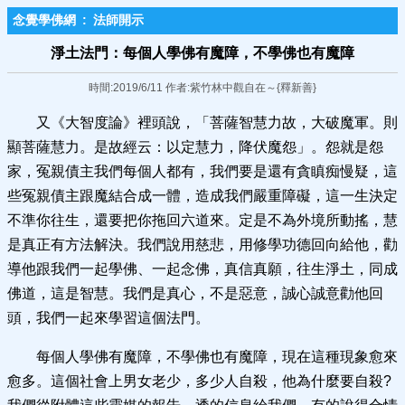
念覺學佛網
:
法師開示
淨土法門：每個人學佛有魔障，不學佛​也有魔障
時間:2019/6/11 作者:紫竹林中觀自在～{釋新善}
又《大智度論》裡頭說，「菩薩智慧力故，大破魔軍。則
顯菩薩慧力。是故經云：以定慧力，降伏魔怨」。怨就是怨
家，冤親債主我們每個人都有，我們要是還有貪瞋痴慢疑，這
些冤親債主跟魔結合成一體，造成我們嚴重障礙，這一生決定
不準你往生，還要把你拖回六道來。定是不為外境所動搖，慧
是真正有方法解決。我們說用慈悲，用修學功德回向給他，勸
導他跟我們一起學佛、一起念佛，真信真願，往生淨土，同成
佛道，這是智慧。我們是真心，不是惡意，誠心誠意勸他回
頭，我們一起來學習這個法門。
每個人學佛有魔障，不學佛也有魔障，現在這種現象愈來
愈多。這個社會上男女老少，多少人自殺，他為什麼要自殺?