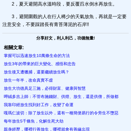
2，夏天避開高水溫時段，要反覆舀水倒水再放生。
3，避開圍觀的人在行人稀少的天氣放魚，再就是一定要
注意安全，不要踩踏長有青苔薄泥的石岸!!
分享好文，利人利己，功德無量!
相關文章:
掌握可以迅速放生10萬條生命的方法
放生3年的帶來的巨大變化、感悟和忠告
放生後又遭獵捕，還要繼續放生嗎？
放生一年半，改命真實不虛
放生大功德具足三施，必得財富、健康與智慧
呷絨多吉上師：不管布施錢財、供燈、放生，還是供僧，所做都
我靠印經放生找到好工作，改變了命運
嘎瑪仁波切：除了放生以外，還有一種簡便易行的令旁生不墮惡
每年放生5千條魚，化解生死大劫
親身經歷，哪裡行善放生，哪裡就會有善緣出現