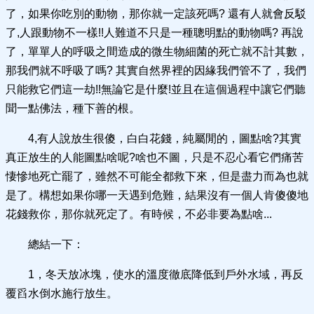
了，如果你吃別的動物，那你就一定該死嗎? 還有人就會反駁
了,人跟動物不一樣!!人難道不只是一種聰明點的動物嗎? 再說
了，單單人的呼吸之間造成的微生物細菌的死亡就不計其數，
那我們就不呼吸了嗎? 其實自然界裡的因緣我們管不了，我們
只能救它們這一劫!!無論它是什麼!並且在這個過程中讓它們聽
聞一點佛法，種下善的根。
4,有人說放生很傻，白白花錢，純屬閒的，圖點啥?其實
真正放生的人能圖點啥呢?啥也不圖，只是不忍心看它們痛苦
悽慘地死亡罷了，雖然不可能全都救下來，但是盡力而為也就
是了。構想如果你哪一天遇到危難，結果沒有一個人肯傻傻地
花錢救你，那你就死定了。有時候，不必非要為點啥...
總結一下：
1，冬天放冰塊，使水的溫度徹底降低到戶外水域，再反
覆舀水倒水施行放生。