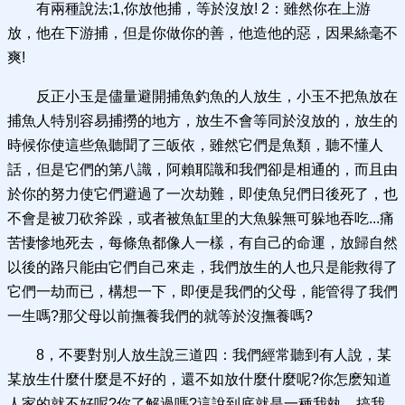
有兩種說法;1,你放他捕，等於沒放! 2：雖然你在上游
放，他在下游捕，但是你做你的善，他造他的惡，因果絲毫不
爽!
反正小玉是儘量避開捕魚釣魚的人放生，小玉不把魚放在
捕魚人特別容易捕撈的地方，放生不會等同於沒放的，放生的
時候你使這些魚聽聞了三皈依，雖然它們是魚類，聽不懂人
話，但是它們的第八識，阿賴耶識和我們卻是相通的，而且由
於你的努力使它們避過了一次劫難，即使魚兒們日後死了，也
不會是被刀砍斧跺，或者被魚缸里的大魚躲無可躲地吞吃...痛
苦悽慘地死去，每條魚都像人一樣，有自己的命運，放歸自然
以後的路只能由它們自己來走，我們放生的人也只是能救得了
它們一劫而已，構想一下，即便是我們的父母，能管得了我們
一生嗎?那父母以前撫養我們的就等於沒撫養嗎?
8，不要對別人放生說三道四：我們經常聽到有人說，某
某放生什麼什麼是不好的，還不如放什麼什麼呢?你怎麽知道
人家的就不好呢?你了解過嗎?這說到底就是一種我執，搞我