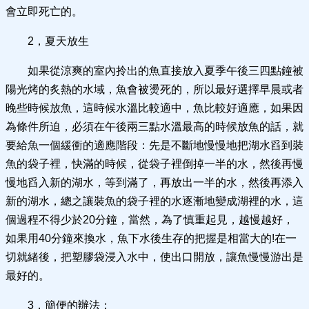
會立即死亡的。
2，夏天放生
如果從涼爽的室內拎出的魚直接放入夏季午後三四點鐘被
陽光烤的炙熱的水域，魚會被燙死的，所以最好選擇早晨或者
晚些時候放魚，這時候水溫比較適中，魚比較好適應，如果因
為條件所迫，必須在午後兩三點水溫最高的時候放魚的話，就
要給魚一個緩衝的適應階段：先是不斷地慢慢地把湖水舀到裝
魚的袋子裡，快滿的時候，從袋子裡倒掉一半的水，然後再慢
慢地舀入新的湖水，等到滿了，再放出一半的水，然後再添入
新的湖水，總之讓裝魚的袋子裡的水逐漸地變成湖裡的水，這
個過程不得少於20分鐘，當然，為了慎重起見，越慢越好，
如果用40分鐘來換水，魚下水後生存的把握是相當大的!在一
切就緒後，把塑膠袋浸入水中，使出口開放，讓魚慢慢游出是
最好的。
3，簡便的辦法：