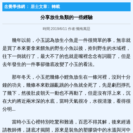
念覺學佛網
:
居士文章
:
轉載
分享放生魚類的一些經驗
時間:2019/6/11 作者:懺悔萬惡
幾年以前，小玉認為放生小魚是一件很簡單的事，無非就
是買了本來要拿來餵魚的野生小魚以後，拎到野生的水域裡，
往下一倒就行了，最大不了的也就是嘴裡念念有詞罷了，但是
去年發生的一件事卻徹底改變了小玉的看法。
那年冬天，小玉把幾條小鯉魚放生在一條河裡，沒到十分
鐘的功夫，幾條本來歡蹦亂跳的小魚就全死了，先是劇烈掙扎
了幾下，然後肚皮朝天一動也不再動了，但是沒有浮上來，沉
在大約將近兩米深的水底，當時天氣很冷，水很清澈，看得很
分明...
當時小玉心裡特別吃驚和難過，百思不得其解，後來經過
請教師傅，謎底才揭開，原來是裝魚的塑膠袋中的水溫與河中