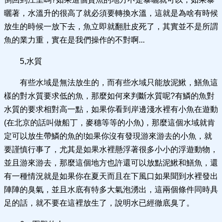
曬著，水溫升的很高了就必須要轉換水溫，這就是為啥有時候
放生的時候一放下去，魚立即就翻肚皮死了，其實並不是所謂
魚的業力重，實在是我們操作的不對啊...
5,水質
有些水域是無法放生的，而有些水域只能放泥鰍，鱔魚這
樣的對水質要求低的魚，那麼如何來判斷水質呢?有鱗的魚對
水質的要求相對高一點，如果你看到岸邊淺水裡有小魚在遊動
(在北京的話叫做船丁，麥穗等等的小魚)，那麼這個水域就肯
定可以放生帶鱗的魚的!如果你沒有發現游來游去的小魚，就
要謹慎行事了，尤其是如果水裡懸浮著很多小小的浮遊動物，
並且游來游去，那麼這個地方也許還可以放點泥鰍和鱔魚，還
有一種情況就是如果你在夏天而且在下風口如果聞到水裡發出
陣陣的臭氣，並且水底有特多大氣泡湧出，這兩個條件同時具
足的話，就不要在這裡放生了，說明水已經徹底臭了。