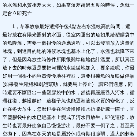
的水溫和水質相差太大，如果當溫差超過五度的時候，魚就一
定會立即死亡
1，冬季放魚最好選擇午後4點左右水溫較高的時間，還
最好放在有陽光照射的水面，從室內運出的魚如果給塑膠袋中
的魚降溫，需要一個很慢的適應過程，可以出發前放入適量的
冰塊，到達目的地的時候冰塊也基本上化了，水溫也就降下來
了，但是因為放生時條件所限很難準確地估計溫度，所以真正
放下去的時候還是要把河裡的水緩緩地加入，要多緩呢，你最
好用一個很小的容器慢慢地往裡舀，還要根據魚的反映做停頓
(如果發生縮鰭和劇烈竄動，就要馬上停止)，讓它們適應，同
時還要不斷舀出一些塑膠袋中的水，然後再緩緩舀入河水，循
環往復，越慢越好，這樣子魚也能逐漸適應水質的變化了，反
正在冬天放生，怎麼也要在河邊慢慢換水折騰折騰一陣子，直
至塑膠袋中的水已經基本上變成了河水再放生，即使這樣，放
生時也要最好使魚自己慢慢游出，最好不要一倒了之，甚至高
空拋下，因為在冬天的魚是屬於休眠時期很脆弱，過大的刺激