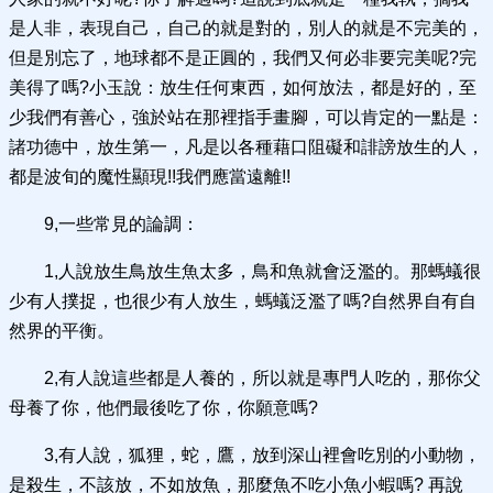
是人非，表現自己，自己的就是對的，別人的就是不完美的，
但是別忘了，地球都不是正圓的，我們又何必非要完美呢?完
美得了嗎?小玉說：放生任何東西，如何放法，都是好的，至
少我們有善心，強於站在那裡指手畫腳，可以肯定的一點是：
諸功德中，放生第一，凡是以各種藉口阻礙和誹謗放生的人，
都是波旬的魔性顯現!!我們應當遠離!!
9,一些常見的論調：
1,人說放生鳥放生魚太多，鳥和魚就會泛濫的。那螞蟻很
少有人撲捉，也很少有人放生，螞蟻泛濫了嗎?自然界自有自
然界的平衡。
2,有人說這些都是人養的，所以就是專門人吃的，那你父
母養了你，他們最後吃了你，你願意嗎?
3,有人說，狐狸，蛇，鷹，放到深山裡會吃別的小動物，
是殺生，不該放，不如放魚，那麼魚不吃小魚小蝦嗎? 再說