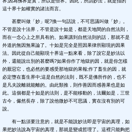
界;因為佛界是實，所以是悟界。因此，所謂妙法，就是指的
這十界十如權實的諸法而言。
甚麼叫做「妙」呢?換一句話說，不可思議叫做「妙」。
不管是說十法界，不管是說十如是，都是天地間的自然法則，
而在一念心上之所具有的。如果講到自然法則的話，那就不是
外道的無因無果論了。十如是完全是照因果律所顯現的因果
法。因此從自己能顯現十界這一點來看，除了說它是妙法以
外，還能說出別的甚麼嗎?如果你作了地獄的因，就是你怎樣
的厭惡它，也必然的要感受那地獄的果報;作了畜生的因，就
必定墮在畜生界中;這是自然的法則，既不是佛所作的，也不
是凡夫說離就能離的。由此類推，則作善因而感善果也是如
此。這個都是十如是的法則，是不能移動的，法爾如是，三世
古今，儼然長存，除了說他微妙不可思議，實在沒有別的可
說。
有一點須要注意的，就是不能說妙法即是宇宙的真理，如
果把妙法說為宇宙的真理，那就是變成哲理了。這裡只能夠把