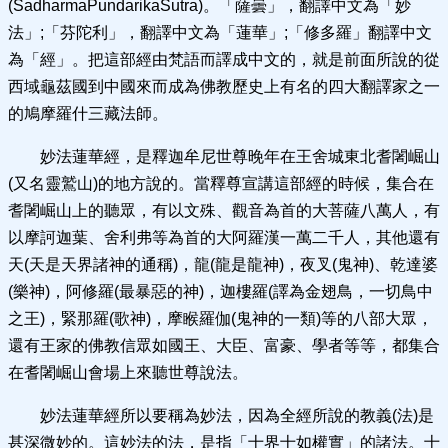
(SadharmaPundarikaSutra)。「薩曇」，翻譯中文為「妙
法」;「芬陀利」，翻譯中文為「蓮華」;「修多羅」翻譯中文
為「經」。把這部經由梵語而譯成中文的，就是前面所說的從
西域龜茲國到中國來而成為佛教歷史上有名的四大翻譯家之一
的鳩摩羅什三藏法師。
妙法蓮華經，是釋迦牟尼世尊晚年在王舍城東北耆闍崛山
(又名靈鷲山)的地方說的。當釋尊宣講這部經的時候，集合在
耆闍崛山上的聽眾，有以文殊、觀音為首的大菩薩八萬人，有
以摩訶迦葉、舍利弗等為首的大阿羅漢一萬二千人，其他還有
天(天是天界諸神的通稱)，龍(龍是龍神)，夜叉(鬼神)、乾達婆
(樂神)，阿修羅(最暴惡的神)，迦樓羅(譯為金翅鳥，一切鳥中
之王)，緊那羅(歌神)，摩睺羅伽(鬼神的一類)等的八部大眾，
還有王家的佛教信眾如國王、大臣、富豪、學者等等，都集合
在耆闍崛山會場上來聽世尊說法。
妙法蓮華經所以要稱為妙法，因為全經所說的教義(法)是
甚深微妙的。這妙法的法，是指「十界十如權實」的諸法。十