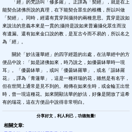
「經」的梵語叫「修多羅」。正譯為「契經」，就是在上
能契合諸佛所說的真理，在下能契合眾生的根機，所以叫做
「契經」。同時，經還有貫穿與攝持的兩種意思。貫穿是說如
來說法的意義本來是一貫的;攝持是說如來普遍攝化眾生而沒
有遺漏。還有如來金口說的教，是亙古今而不易的，所以名之
為「經」。
關於「妙法蓮華經」的四字經題的出處，在法華經中的方
便品中說：「如是諸佛如來，時乃說之，如優曇缽華時一現
耳」。「優曇缽華」，或叫「優曇缽羅華」，或名「謳缽羅
花」，譯為「青蓮華」，這是一種祥瑞的花，雖然是有名字，
但在世間上通常是見不到的。相傳在如來生時，或金輪王出世
時，曾一現這種花。如來開顯法華的妙法，好像是開放了這希
有的瑞花，這在方便品中說得非常明白。
分享好文，利人利己，功德無量!
相關文章: