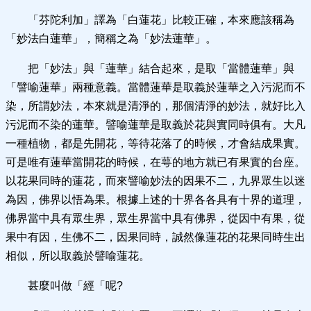
「芬陀利加」譯為「白蓮花」比較正確，本來應該稱為
「妙法白蓮華」，簡稱之為「妙法蓮華」。
把「妙法」與「蓮華」結合起來，是取「當體蓮華」與
「譬喻蓮華」兩種意義。當體蓮華是取義於蓮華之入污泥而不
染，所謂妙法，本來就是清淨的，那個清淨的妙法，就好比入
污泥而不染的蓮華。譬喻蓮華是取義於花與實同時俱有。大凡
一種植物，都是先開花，等待花落了的時候，才會結成果實。
可是唯有蓮華當開花的時候，在萼的地方就已有果實的台座。
以花果同時的蓮花，而來譬喻妙法的因果不二，九界眾生以迷
為因，佛界以悟為果。根據上述的十界各各具有十界的道理，
佛界當中具有眾生界，眾生界當中具有佛界，從因中有果，從
果中有因，生佛不二，因果同時，誠然像蓮花的花果同時生出
相似，所以取義於譬喻蓮花。
甚麼叫做「經「呢?