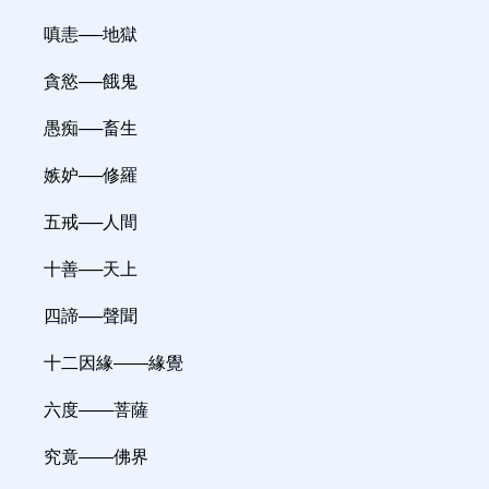
嗔恚──地獄
貪慾──餓鬼
愚痴──畜生
嫉妒──修羅
五戒──人間
十善──天上
四諦──聲聞
十二因緣——緣覺
六度——菩薩
究竟——佛界