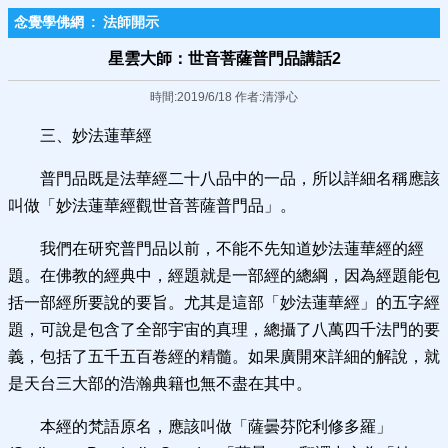
念覺學佛網
:
法師開示
星雲大師：世音菩薩普門品講話2
時間:2019/6/18 作者:清淨心
三、妙法蓮華經
普門品既是法華經二十八品中的一品，所以詳細名稱應該
叫做「妙法蓮華經觀世音菩薩普門品」。
我們在研究普門品以前，不能不先知道妙法蓮華經的經
題。在佛教的經典中，經題就是一部經的總綱，因為經題能包
括一部經所要說的要旨。尤其是這部「妙法蓮華經」的五字經
題，可說是包含了全部宇宙的真理，總攝了八萬四千法門的要
義，包括了五千五百卷經的精髓。如果廣開來詳細的解說，就
是天台三大部的浩瀚典籍也無不盡在其中。
本經的梵語原名，應該叫做「薩曇芬陀利修多羅」