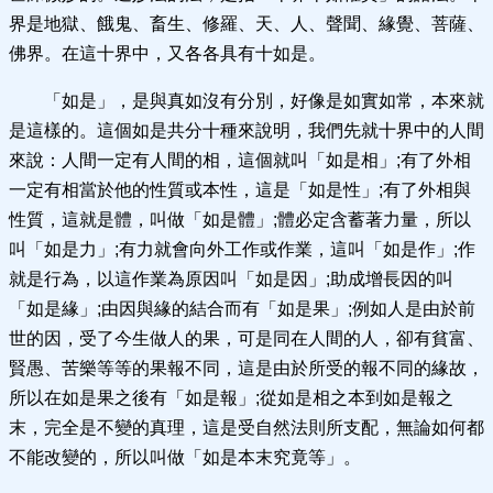
界是地獄、餓鬼、畜生、修羅、天、人、聲聞、緣覺、菩薩、
佛界。在這十界中，又各各具有十如是。
「如是」，是與真如沒有分別，好像是如實如常，本來就
是這樣的。這個如是共分十種來說明，我們先就十界中的人間
來說：人間一定有人間的相，這個就叫「如是相」;有了外相
一定有相當於他的性質或本性，這是「如是性」;有了外相與
性質，這就是體，叫做「如是體」;體必定含蓄著力量，所以
叫「如是力」;有力就會向外工作或作業，這叫「如是作」;作
就是行為，以這作業為原因叫「如是因」;助成增長因的叫
「如是緣」;由因與緣的結合而有「如是果」;例如人是由於前
世的因，受了今生做人的果，可是同在人間的人，卻有貧富、
賢愚、苦樂等等的果報不同，這是由於所受的報不同的緣故，
所以在如是果之後有「如是報」;從如是相之本到如是報之
末，完全是不變的真理，這是受自然法則所支配，無論如何都
不能改變的，所以叫做「如是本末究竟等」。