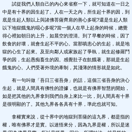
試從我們人類自己的內心來省察一下，就可知道在一日之
中是有十界的因生起了。人在一天之內，所生起十界的因，到
底是生起人類以上與諸佛菩薩齊肩的善心多呢?還是生起人類
以下地獄餓鬼的噁心多呢?當一個人在早上起身的時候，總覺
得心裡如朝日的上升，如晨空的澄清。到了早餐的時候，因了
飲食的好壞，就會生起不平的心。當那嗔恚心的生起，就是地
獄的心生了起來。及至向鄰人或家族起了爭執，就生起修羅鬥
爭的因，生起愚痴畜生的因。感覺肚子在飢餓著，那就是生起
餓鬼的心。人們受著外境的牽制，其淺薄的情形就是如此。
有一句叫做「吾日三省吾身」的話，這個三省吾身的決心
生起，就是人間具有佛性的證據，也就是有佛界智慧的開始，
如是把其他的九界拿到我們自身上來比一比，則人間具有十界
是很明顯的了。其他九界各各具有十界，準此也就可知。
拿權實來說，從十界中的地獄到菩薩的這九界，都是指的
權，唯有佛界才是實。以迷悟來分，因為九界是權，所以是迷