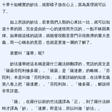
十界十如權實的妙法，就那樣子放在心上，當為真理就可以
了。
如上所說的妙法，若拿我們人類的心來比一比，就可以知
道十界的因，完全是由於一心的迷悟而升沉的，一點不昧因果
律。如果能這樣的認清，就能發現觀音普門示現救濟的重大意
義，而一心稱名的意思，也就是更進一層的了解了。
甚麼叫「蓮華」呢?
妙法蓮華經這名稱是羅什三藏法師翻譯的，梵語的原文是
「薩曇芬陀利修多羅」，「薩曇」是「薩達磨」的略稱，「芬
陀利」本是叫做「芬陀利加」，若要詳細的知道，在法華玄義
第八卷上把「薩達磨」，「芬陀利加」，「修多羅」，解說得
非常詳盡。
「薩」，在羅什以前的竺法護譯為「正」，到了羅什法師
時才譯為「妙」，「達磨」即是法，所以叫做「妙法」。