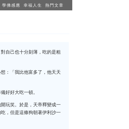
學佛感應
幸福人生
熱門文章
，對自己也十分刻薄，吃的是粗
心想：「我比他富多了，他天天
準備好好大吃一頓。
他開玩笑。於是，天帝釋變成一
狗吃，但是這條狗朝著伊利沙一