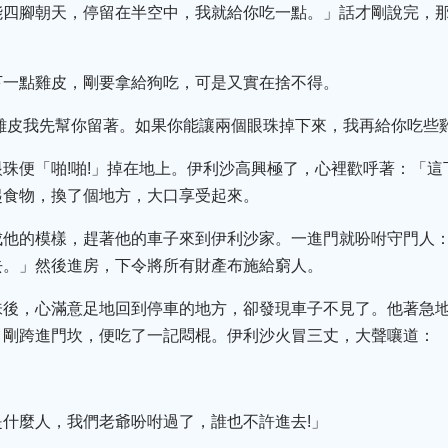
能四腳朝天，停留在半空中，我就給你吃一點。」話才剛說完，
下一點雞皮，剛要拿給狗吃，可是又實在捨不得。
雞皮我先幫你留著。如果你能讓兩個眼珠掉下來，我再給你吃些
珠便「啪!啪!」掉在地上。伊利沙高興極了，心裡歡呼著：「這
起食物，換了個地方，大口享受起來。
成他的模樣，趕著他的車子來到伊利沙家。一進門就吩咐守門人
去。」然後進房，下令將所有財產布施給窮人。
味後，心滿意足地回到停車的地方，卻發現車子不見了。他著急
，剛跨進門坎，便吃了一記悶棍。伊利沙火冒三丈，大聲嚷道：
什麼人，我們老爺吩咐過了，誰也不許進去!」