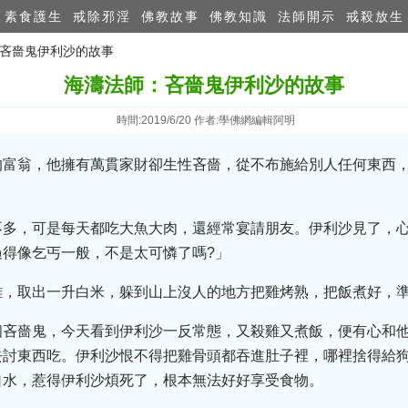
素食護生
戒除邪淫
佛教故事
佛教知識
法師開示
戒殺放生
：吝嗇鬼伊利沙的故事
海濤法師：吝嗇鬼伊利沙的故事
時間:2019/6/20 作者:學佛網編輯阿明
的富翁，他擁有萬貫家財卻生性吝嗇，從不布施給別人任何東西
不多，可是每天都吃大魚大肉，還經常宴請朋友。伊利沙見了，
得像乞丐一般，不是太可憐了嗎?」
雞，取出一升白米，躲到山上沒人的地方把雞烤熟，把飯煮好，
個吝嗇鬼，今天看到伊利沙一反常態，又殺雞又煮飯，便有心和
去討東西吃。伊利沙恨不得把雞骨頭都吞進肚子裡，哪裡捨得給
口水，惹得伊利沙煩死了，根本無法好好享受食物。