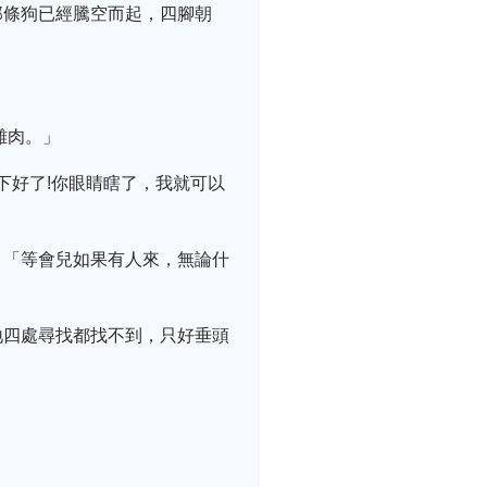
那條狗已經騰空而起，四腳朝
雞肉。」
下好了!你眼睛瞎了，我就可以
：「等會兒如果有人來，無論什
地四處尋找都找不到，只好垂頭