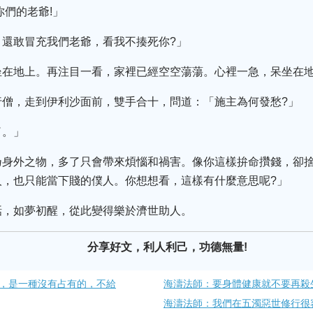
你們的老爺!」
？還敢冒充我們老爺，看我不揍死你?」
坐在地上。再注目一看，家裡已經空空蕩蕩。心裡一急，呆坐在
行僧，走到伊利沙面前，雙手合十，問道：「施主為何發愁?」
了。」
乃身外之物，多了只會帶來煩惱和禍害。像你這樣拚命攢錢，卻
人，也只能當下賤的僕人。你想想看，這樣有什麼意思呢?」
話，如夢初醒，從此變得樂於濟世助人。
分享好文，利人利己，功德無量!
，是一種沒有占有的，不給
海濤法師：要身體健康就不要再殺
海濤法師：我們在五濁惡世修行很