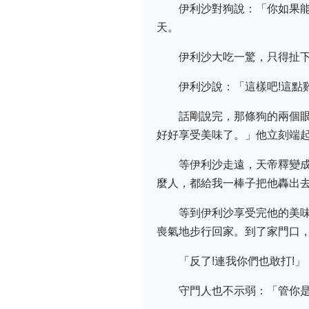
伊利沙對狗說：「你如果
天。
伊利沙大吃一驚，只得扯
伊利沙說：「這樣吧!這點
話剛說完，那條狗的兩個眼
好好享受美味了。」他立刻端
等伊利沙走遠，天帝釋變
麼人，都給我一棒子把他轟出
等到伊利沙享受完他的美
喪氣地步行回家。到了家門口
「反了!連我你們也敢打!」
守門人也不示弱：「管你是