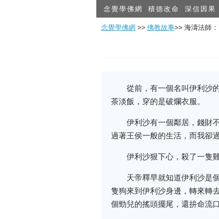
念覺學佛網
積德改命
深信因果
念覺學佛網
>>
佛教故事
>> 海濤法師
從前，有一個名叫伊利沙
茶淡飯，穿的是破爛衣服。
伊利沙有一個鄰居，錢財
過著王侯一般的生活，而我卻過
伊利沙狠下心，殺了一隻
天帝釋早就知道伊利沙是
隻狗來到伊利沙身邊，轉來轉
個勁兒的搖頭擺尾，還拚命流