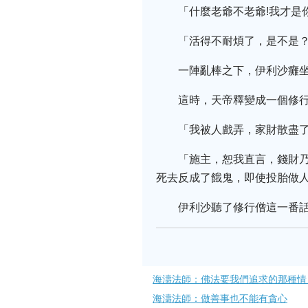
「什麼老爺不老爺!我才是
「活得不耐煩了，是不是
一陣亂棒之下，伊利沙癱
這時，天帝釋變成一個修
「我被人戲弄，家財散盡
「施主，恕我直言，錢財
死去反成了餓鬼，即使投胎做
伊利沙聽了修行僧這一番
海濤法師：佛法要我們追求的那種情
海濤法師：做善事也不能有貪心