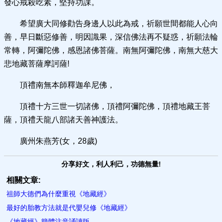
發心戒殺吃素，堅持功課。
希望廣大同修勸告身邊人以此為戒，祈願世間都能人心向
善，早日斷惡修善，明因識果，深信佛法再不疑惑，祈願法輪
常轉，阿彌陀佛，感恩諸佛菩薩。南無阿彌陀佛，南無大慈大
悲地藏菩薩摩訶薩!
頂禮南無本師釋迦牟尼佛，
頂禮十方三世一切諸佛，頂禮阿彌陀佛，頂禮地藏王菩
薩，頂禮天龍八部諸天善神護法。
廣州朱燕芳(女，28歲)
分享好文，利人利己，功德無量!
相關文章:
祖師大德們為什麼重視《地藏經》
最好的胎教方法就是代嬰兒修《地藏經》
《地藏經》簡體注音誦讀版