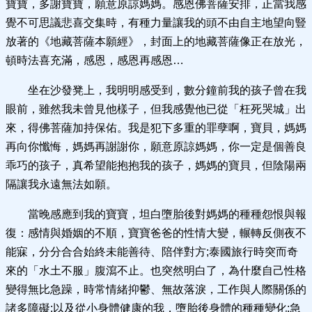
寶寶，多謝寶寶，願意原諒媽媽。感恩佛菩薩安排，正當我感
覺不可思議悲喜交集時，有種力量讓我的頭不由自主地望向豎
放著的《地藏菩薩本願經》，封面上的地藏菩薩像正在放光，
頓時法喜充滿，感恩，感恩再感恩…
坐在沙發凳上，我明明感受到，數分鐘前我的孩子曾在我
眼前，雖然我未曾見他樣子，但我感覺他已從「枉死哭城」出
來，得佛菩薩加持保佑。我是犯下多重的罪孽啊，寶貝，媽媽
再向你懺悔，媽媽再謝謝你，願意原諒媽媽，你一定是個善良
乖巧的孩子，真希望能抱抱我的孩子，媽媽的寶貝，但陰陽兩
隔讓我永遠無法如願。
當晚感應到我的寶寶，坦白墮胎後對媽媽的種種怨恨與報
復：感情與婚姻的不順，寶寶爸爸的性情大變，輾轉反側夜不
能寐，分分合合始終未能善待、陪伴對方;泰國旅行時突而奇
來的「水土不服」腹瀉不止。也突然明白了，為什麼自己性格
變得無比急躁，時常情緒抑鬱、無故落淚，工作與人際關係的
諸多障礙;以及從小身體健康的我，墮胎後身體的種種變化:急