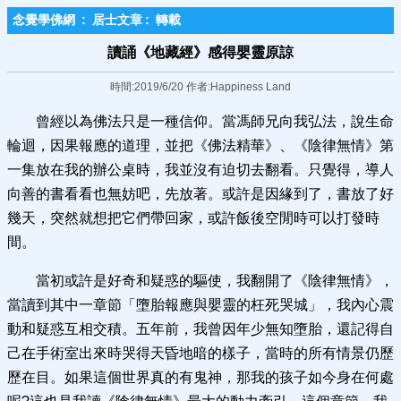
念覺學佛網
:
居士文章
:
轉載
讀誦《地藏經》感得嬰靈原諒
時間:2019/6/20 作者:Happiness Land
曾經以為佛法只是一種信仰。當馮師兄向我弘法，說生命
輪迴，因果報應的道理，並把《佛法精華》、《陰律無情》第
一集放在我的辦公桌時，我並沒有迫切去翻看。只覺得，導人
向善的書看看也無妨吧，先放著。或許是因緣到了，書放了好
幾天，突然就想把它們帶回家，或許飯後空閒時可以打發時
間。
當初或許是好奇和疑惑的驅使，我翻開了《陰律無情》，
當讀到其中一章節「墮胎報應與嬰靈的枉死哭城」，我內心震
動和疑惑互相交積。五年前，我曾因年少無知墮胎，還記得自
己在手術室出來時哭得天昏地暗的樣子，當時的所有情景仍歷
歷在目。如果這個世界真的有鬼神，那我的孩子如今身在何處