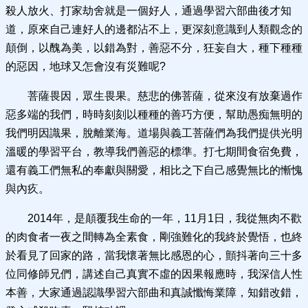
殺人放火、打家劫舍就是一個好人，通過學習六部曲後才知
道，原來自己連好人的邊都沾不上，更深刻意識到人類觀念的
顛倒，以醜為美，以錯為對，善惡不分，狂妄自大，種下種種
的惡因，地球又怎會沒有災難呢?
菩薩畏因，眾生畏果。慈悲的佛菩薩，從來沒有放棄過作
惡多端的我們，時時刻刻以種種的善巧方便，幫助愚痴無明的
我們明因識果，脫離業海。道場與義工菩薩們為我們提供光明
溫暖的學習平台，教導我們善惡的標準。打七期間食宿免費，
還有義工們無私的奉獻與關愛，相比之下自己感覺無比的慚愧
與內疚。
2014年，是顛覆我生命的一年，11月1日，我從無肉不歡
的肉食者一夜之間轉為全素食，剛強難化的我終於覺悟，也終
於看見了回家的路，當我懷著無比感恩的心，顫抖著向三十多
位同修師兄們，講述自己真實不虛的因果報應時，我深信人性
本善，大家通過認識學習六部曲和真誠懺悔業障，知錯改錯，