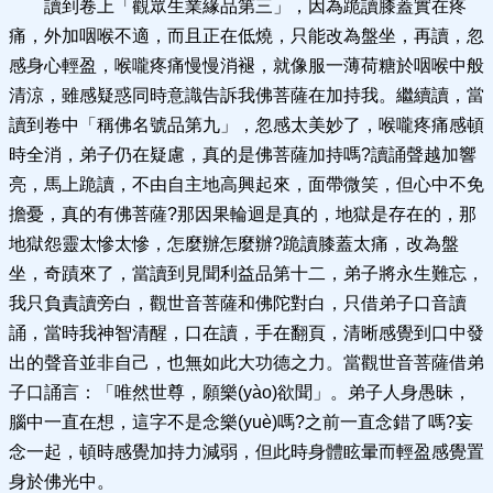
讀到卷上「觀眾生業緣品第三」，因為跪讀膝蓋實在疼
痛，外加咽喉不適，而且正在低燒，只能改為盤坐，再讀，忽
感身心輕盈，喉嚨疼痛慢慢消褪，就像服一薄荷糖於咽喉中般
清涼，雖感疑惑同時意識告訴我佛菩薩在加持我。繼續讀，當
讀到卷中「稱佛名號品第九」，忽感太美妙了，喉嚨疼痛感頓
時全消，弟子仍在疑慮，真的是佛菩薩加持嗎?讀誦聲越加響
亮，馬上跪讀，不由自主地高興起來，面帶微笑，但心中不免
擔憂，真的有佛菩薩?那因果輪迴是真的，地獄是存在的，那
地獄怨靈太慘太慘，怎麼辦怎麼辦?跪讀膝蓋太痛，改為盤
坐，奇蹟來了，當讀到見聞利益品第十二，弟子將永生難忘，
我只負責讀旁白，觀世音菩薩和佛陀對白，只借弟子口音讀
誦，當時我神智清醒，口在讀，手在翻頁，清晰感覺到口中發
出的聲音並非自己，也無如此大功德之力。當觀世音菩薩借弟
子口誦言：「唯然世尊，願樂(yào)欲聞」。弟子人身愚昧，
腦中一直在想，這字不是念樂(yuè)嗎?之前一直念錯了嗎?妄
念一起，頓時感覺加持力減弱，但此時身體眩暈而輕盈感覺置
身於佛光中。