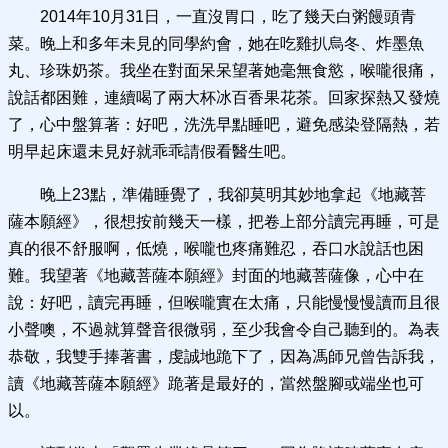
2014年10月31日，一直沒胃口，吃了幾天白粥饅頭青
菜。晚上和多年未見的同學約會，她在吃雞扒烏冬、炸墨魚
丸、珍珠奶茶。我坐在對面呆呆望著她毫無食慾，喉嚨很痛，
說話都困難，連續喝了兩大杯冰百香果花茶。回家探熱又發燒
了，心中盤算著：好吧，洗洗早點睡吧，避免感染登隔熱，若
明早起床還未見好就乖乖請假看醫生吧。
晚上23點，準備睡覺了，我卻莫明其妙地拿起《地藏菩
薩本願經》，很想按前幾天一樣，把卷上部分讀完再睡，可是
真的很不舒服啊，低燒，喉嚨也疼痛難忍，吞口水說話也困
難。我望著《地藏菩薩本願經》封面的地藏菩薩像，心中在
說：好吧，讀完再睡，但喉嚨實在太痛，只能慢慢慢讀而且很
小聲噢，不過就算聲音很微弱，至少我會令自己聽到的。為表
恭敬，我雙手捧著書，虔誠地跪下了，因為馮師兄曾告訴我，
讀《地藏菩薩本願經》跪著是最好的，當然盤腳或端坐也可
以。