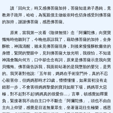
讀「回向文」時又感佛菩薩加持，菩薩知道弟子愚鈍，竟
教弟子跪拜，哈哈，為冤親債主做皈依時也切身感受到佛菩薩
的加持，謝謝佛菩薩，感恩佛菩薩。
原來，當我第一次看《陰律無情》念「阿彌陀佛」向寶寶
懺悔時他聽到了，今晚他原諒我了，藉助佛菩薩的加持，全身
酥軟，神識清醒，雖未見佛菩薩現身，到後來慢慢酥軟癱坐的
身體，緊閉的雙眼中，見到佛菩薩大放光明，我很怕，不知道
神識會飄向何方，口中卻念念有詞，原來是佛菩薩示意我向寶
貝懺悔。佛菩薩告訴我，我面前站著的是我墮胎的嬰兒，是男
的。我哭著對他說:「五年前，媽媽在手術室門外，真的不忍
心殺害你，但媽媽那時才23歲，懵懵懂懂，如果當初沒有走
錯那一步，不會害得媽媽摯愛的寶貝如斯下場，媽媽罪大惡
極，對不起對不起!媽媽真的很愛你…」言畢，頓感覺如釋重
負，緊接著我不由自主口中不斷念「阿彌陀佛」，頭也不由自
主向上仰望，感覺是目送無量眾生，坐著蓮花往生極樂，感恩