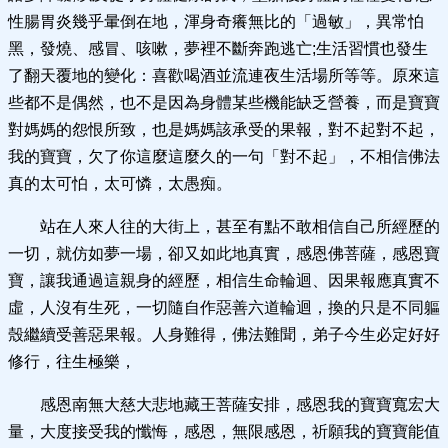
性腸胃炎幾乎暈倒在地，渾身奇癢無比的「過敏」，異常怕
黑，發燒、感冒、咳嗽，夢裡不斷奔跑逃亡;生活習慣也發生
了翻天覆地的變化：喜歡喝酒並流連夜生活場所等等。原來這
些都不是偶然，也不是因為身體某些機能缺乏營養，而是寶寶
對媽媽的怨恨所致，也是媽媽該承受的果報，對不起對不起，
我的寶寶，欠了你這麼這麼久的一句「對不起」，不相信佛法
真的太可怕，太可憐，太愚痴。
站在人來人往的大街上，甚至有點不敢相信自己所經歷的
一切，就仿如夢一場，卻又如此地真實，感恩佛菩薩，感恩寶
寶，讓我通過這親身的經歷，相信生命輪迴、因果報應真實不
虛，人沒有生死，一切隨自作惡善六道輪迴，換的只是不同軀
殼繼續受善惡果報。人身難得，佛法難聞，弟子今生必定好好
修行，往生極樂，
感恩南無大慈大悲地藏王菩薩安排，感恩我的寶寶寬宏大
量，大度接受我的懺悔，感恩，無限感恩，祈願我的寶寶能值