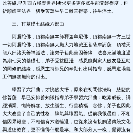
此善緣,早升西方極樂世界!祈求更多更多眾生能聞經得度，也
祈願虛空法界一切受苦眾生早日離苦得樂，往生淨土。
三、打基礎七結緣六部曲
阿彌陀佛，頂禮南無本師釋迦牟尼佛，頂禮南無十方三世
一切阿彌陀佛，頂禮南無大願大力地藏王菩薩摩訶薩，頂禮天
龍八部諸天善神護法，讓弟子藉此善因善緣，法喜充滿地度過
為期七天的基礎七，弟子受益匪淺，感恩能與家人般友愛互助
的同修們結緣，感恩主持師兄的辛勤付出與指導，感恩道場義
工們無怨無悔的付出。
學習了六部曲，才恍然大悟，原來在初聞佛法時，慈悲的
佛菩薩，早已安排善知識指導弟子學習六部曲：吃素戒殺、誦
經消業、懺悔解怨、放生護生、行善積福、念佛，弟子也因此
大大改善了自己的性格、脾氣與壞習氣。從前我很愚痴，不相
信因果報應，不相信有六道輪迴，也從來沒有接觸過傳統文化
與道德教育，更不懂得什麼是孝。和大部分人一樣，覺得沒有