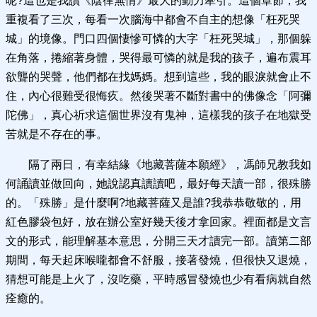
呢?這也是我讀《陰律無情》最大的動力牽引。這個章節，我
重複看了三次，每看一次腦海中都會不自主的想像「枉死哭
城」的境像。門口四個悽慘可憐的大字「枉死哭城」，那個躲
在角落，捲縮著身體，哭得最可憐的就是我的孩子，遍布震耳
欲聾的哭聲，他們都在找媽媽。想到這些，我的眼淚就會止不
住，內心很難受很悔疚。然後哭著不斷對書中的佛像念「阿彌
陀佛」，真心祈求這個世界沒有鬼神，這樣我的孩子在地獄受
苦就是不存在的事。
隔了兩日，有幸結緣《地藏菩薩本願經》，馮師兄教我如
何誦讀並做回向，她說認真讀讀吧，最好每天讀一部，很殊勝
的。「殊勝」是什麼啊?地藏菩薩又是誰?我恭恭敬敬的，用
紅色膠袋包好，放在辦公室好幾天後才拿回家。裡面都是文言
文的形式，能理解基本意思，分開三天才讀完一部。讀第二部
期間，每天起床喉嚨都會不舒服，接著發燒，但很快又退燒，
猜想可能是上火了，沒吃藥，平時感冒發燒也少有看病就自然
痊癒的。