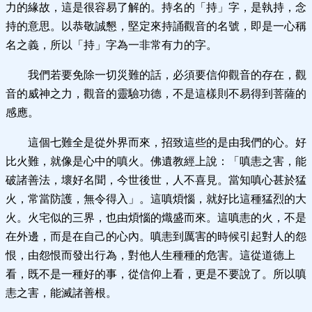
力的緣故，這是很容易了解的。持名的「持」字，是執持，念
持的意思。以恭敬誠懇，堅定來持誦觀音的名號，即是一心稱
名之義，所以「持」字為一非常有力的字。
我們若要免除一切災難的話，必須要信仰觀音的存在，觀
音的威神之力，觀音的靈驗功德，不是這樣則不易得到菩薩的
感應。
這個七難全是從外界而來，招致這些的是由我們的心。好
比火難，就像是心中的嗔火。佛遺教經上說：「嗔恚之害，能
破諸善法，壞好名聞，今世後世，人不喜見。當知嗔心甚於猛
火，常當防護，無令得入」。這嗔煩惱，就好比這種猛烈的大
火。火宅似的三界，也由煩惱的熾盛而來。這嗔恚的火，不是
在外邊，而是在自己的心內。嗔恚到厲害的時候引起對人的怨
恨，由怨恨而發出行為，對他人生種種的危害。這從道德上
看，既不是一種好的事，從信仰上看，更是不要說了。所以嗔
恚之害，能滅諸善根。