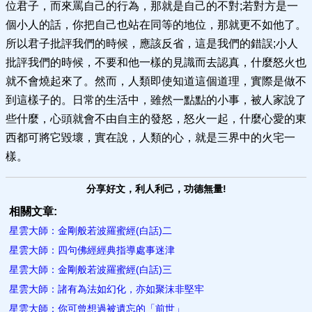
位君子，而來罵自己的行為，那就是自己的不對;若對方是一
個小人的話，你把自己也站在同等的地位，那就更不如他了。
所以君子批評我們的時候，應該反省，這是我們的錯誤;小人
批評我們的時候，不要和他一樣的見識而去認真，什麼怒火也
就不會燒起來了。然而，人類即使知道這個道理，實際是做不
到這樣子的。日常的生活中，雖然一點點的小事，被人家說了
些什麼，心頭就會不由自主的發怒，怒火一起，什麼心愛的東
西都可將它毀壞，實在說，人類的心，就是三界中的火宅一
樣。
分享好文，利人利己，功德無量!
相關文章:
星雲大師：金剛般若波羅蜜經(白話)二
星雲大師：四句佛經經典指導處事迷津
星雲大師：金剛般若波羅蜜經(白話)三
星雲大師：諸有為法如幻化，亦如聚沫非堅牢
星雲大師：你可曾想過​被遺忘的「前世」