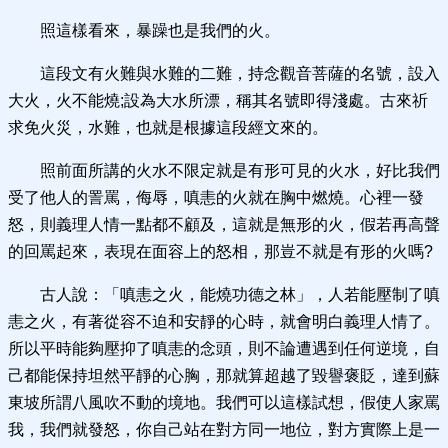
照這樣看來，暴躁也是我們的火。
這段文有火難與水難的二難，持念觀音菩薩的名號，設入
大火，火不能燒;設為大水所漂，稱其名號即得淺處。古來祈
求免火災，水難，也就是根據這段經文來的。
照前面所講的火水不限定就是有形可見的火水，好比我們
受了他人的詈罵，侮辱，嗔恚的火就在胸中燃燒。心裡一發
怒，則義理人情一點都不顧及，這就是無形的火，假若再高聲
的回罵起來，表現在面容上的怒相，那豈不就是有形的火嗎?
古人說：「嗔恚之火，能燒功德之林」，人若能壓制了嗔
恚之火，有著從容不迫和安靜的心時，就會明白義理人情了。
所以平時能夠壓抑了嗔恚的念頭，則不論遭遇到任何逆境，自
己都能保持坦然平靜的心胸，那就算超越了毀譽褒貶，達到蘇
東坡所謂八風吹不動的境地。我們可以這樣試想，假使人家罵
我，我們就發怒，你自己站在對方同一地位，對方實際上是一