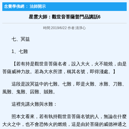
念覺學佛網
:
法師開示
星雲大師：觀世音菩薩普門品講話6
時間:2019/6/22 作者:清淨心
七、冥益
1、七難
【若有持是觀世音菩薩名者，設入大火，火不能燒，由是
菩薩威神力故。若為大水所漂，稱其名號，即得淺處。】
這段是說冥益中的七難。七難，即是火難、水難、刀難、
風難、鬼難、囚難、賊難。
這裡先講火難與水難：
照本文看來，若有執持觀世音菩薩名號的人，無論在什麼
大火之中，也不會恐怖火的燃燒，這是由於菩薩的威德神通之