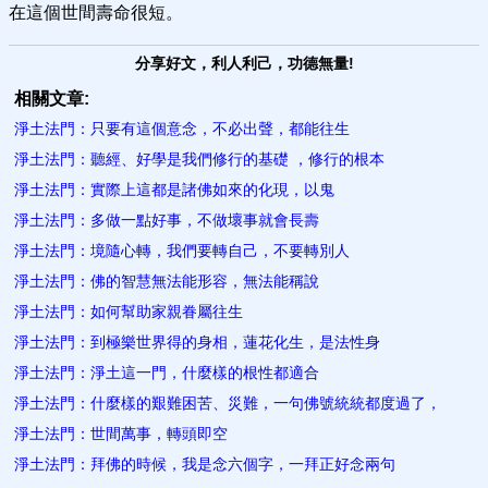
在這個世間壽命很短。
分享好文，利人利己，功德無量!
相關文章:
淨土法門：只要有這個意念，不必出聲，都能往生
淨土法門：聽經、好學是我們修行的基礎 ，修行的根本
淨土法門：實際上這都是諸佛如來的化​現，以鬼
淨土法門：多做一點好事，不做壞事就會長壽
淨土法門：境隨心轉，我們要轉自己，不要轉別人
淨土法門：佛的智慧無法能形容，無法能稱說
淨土法門：如何幫助家親眷屬​往生
淨土法門：到極樂世界得的身相，蓮花化生，是法性身
淨土法門：淨土這一門，什麼樣的根性都適合
淨土法門：什麼樣的艱難困苦、災難，一句佛號統統都度過了，
淨土法門：世間萬事，轉頭即​空
淨土法門：拜佛的時候，我是念六個字，一拜正好念兩句