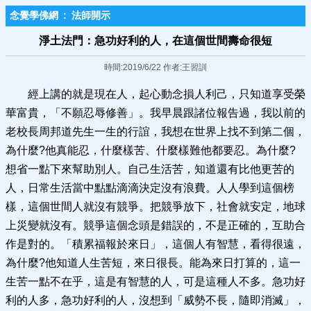
念覺學佛網
:
法師開示
淨土法門：急功好利的人，在這個世間壽命很短
時間:2019/6/22 作者:王習訓
經上講的就是現在人，起心動念損人利己，只知道享受榮
華富貴，「不願忍辱修善」。我早晨跟諸位報告過，我以前的
老校長周邦道先生一生的行誼，我想在世界上找不到第二個，
為什麼?他真能忍，什麼樣苦、什麼樣難他都要忍。為什麼?
想省一點下來幫助別人。自己生活苦，知道還有比他更苦的
人，日常生活當中點點滴滴決定沒有浪費。人人學到這個榜
樣，這個世間人就沒有競爭。把競爭放下，社會就安定，地球
上災變就沒有。競爭這個念頭是錯誤的，不是正確的，互助合
作是對的。「積累福報於來日」，這個人有智慧，看得很遠，
為什麼?他知道人生苦短，來日很長。能為來日打算的，這一
生苦一點不在乎，這是有智慧的人，可是這種人不多。急功好
利的人多，急功好利的人，沒想到「威勢不長，隨即消滅」，