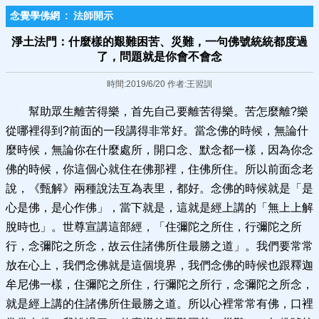
念覺學佛網
:
法師開示
淨土法門：什麼樣的艱難困苦、災難，一句佛號統統都度過
了，問題就是你會不會念
時間:2019/6/20 作者:王習訓
幫助眾生離苦得樂，首先自己要離苦得樂。苦怎麼離?樂
從哪裡得到?前面的一段講得非常好。當念佛的時候，無論什
麼時候，無論你在什麼處所，開口念、默念都一樣，因為你念
佛的時候，你這個心就住在佛那裡，住佛所住。所以前面念老
說，《甄解》兩種說法互為表里，都好。念佛的時候就是「是
心是佛，是心作佛」，當下就是，這就是經上講的「無上上解
脫時也」。世尊宣講這部經，「住彌陀之所住，行彌陀之所
行，念彌陀之所念，故云住諸佛所住最勝之道」。我們要常常
放在心上，我們念佛就是這個境界，我們念佛的時候也跟釋迦
牟尼佛一樣，住彌陀之所住，行彌陀之所行，念彌陀之所念，
就是經上講的住諸佛所住最勝之道。所以心裡常常有佛，口裡