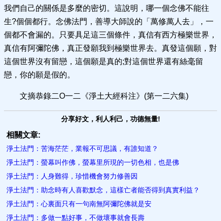
我們自己的關係是多麼的密切。這說明，哪一個念佛不能往
生?個個都行。念佛法門，善導大師說的「萬修萬人去」，一
個都不會漏的。只要具足這三個條件，真信有西方極樂世界，
真信有阿彌陀佛，真正發願我到極樂世界去。真發這個願，對
這個世界沒有留戀，這個願是真的;對這個世界還有絲毫留
戀，你的願是假的。
文摘恭錄二O一二《淨土大經科注》(第一二六集)
分享好文，利人利己，功德無量!
相關文章:
淨土法門：苦海茫茫，業報不可思議，有誰知道？
淨土法門：螢幕叫作佛，螢幕里所現的一切色相，也是佛
淨土法門：人身難得，珍惜機會努力修善因
淨土法門：助念時有人喜歡默念，這樣亡者能否得到真實利益？
淨土法門：心裏面只有一句南​無阿彌陀佛就是安
淨土法門：多做一點好事，不做壞事就會長壽