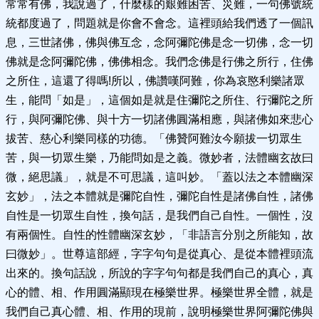
常常有佛，我說過了，什麼樣的艱難困苦、災難，一句佛號統
統都度過了，問題就是你會不會念。這裡頭給我們透了一個訊
息，三世諸佛，佛與佛互念，念阿彌陀佛是念一切佛，念一切
佛就是念阿彌陀佛，佛佛相念。我們念佛是行佛之所行，住佛
之所住，這還了得嗎!所以，佛讚嘆阿難，你為哀愍利樂諸眾
生，能問「如是」，這個如是就是住彌陀之所住、行彌陀之所
行，與阿彌陀佛、與十方一切諸佛圓滿相應，與諸佛如來悲心
拔苦、慈心利樂同樣的功德。「佛贊阿難汝今願拔一切眾生
苦，與一切眾生樂，乃能問如是之義。微妙者，法體幽玄故曰
微，絕思議」，就是不可思議，這叫妙。「蓋以法之本體幽深
玄妙」，法之本體就是彌陀自性，彌陀自性是諸佛自性，諸佛
自性是一切眾生自性，換句話，是我們自己自性。一個性，沒
有兩個性。自性的性體幽深玄妙，「非語言分別之所能知，故
曰微妙」。世尊這部經，字字句句是從真心、是從本體裡頭流
出來的。換句話說，所說的字字句句都是我們自己的真心，真
心的體、相、作用圓滿顯現在極樂世界。極樂世界全體，就是
我們自己真心體、相、作用的現前，說明極樂世界阿彌陀佛與