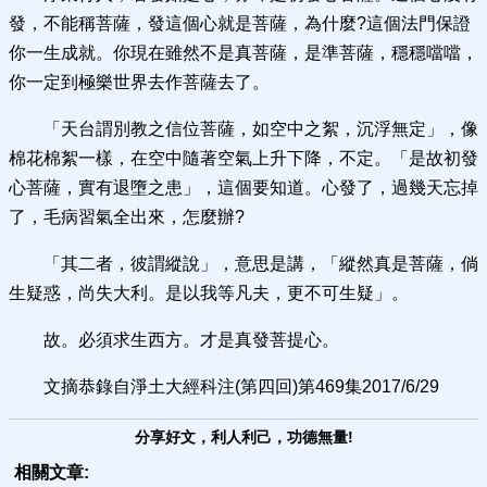
發，不能稱菩薩，發這個心就是菩薩，為什麼?這個法門保證
你一生成就。你現在雖然不是真菩薩，是準菩薩，穩穩噹噹，
你一定到極樂世界去作菩薩去了。
「天台謂別教之信位菩薩，如空中之絮，沉浮無定」，像
棉花棉絮一樣，在空中隨著空氣上升下降，不定。「是故初發
心菩薩，實有退墮之患」，這個要知道。心發了，過幾天忘掉
了，毛病習氣全出來，怎麼辦?
「其二者，彼謂縱說」，意思是講，「縱然真是菩薩，倘
生疑惑，尚失大利。是以我等凡夫，更不可生疑」。
故。必須求生西方。才是真發菩提心。
文摘恭錄自淨土大經科注(第四回)第469集2017/6/29
分享好文，利人利己，功德無量!
相關文章: