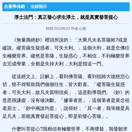
念覺學佛網
:
法師開示
淨土法門：真正發心求生淨土，就是真實發菩提心
時間:2019/6/22 作者:心愿
《無量壽經鈔》裡頭所說的：「大乘凡夫名菩薩歟?或是
縱說。縱菩薩生疑惑者，可失大利。」這個大利，就是念佛往
生極樂世界。縱然是菩薩，生疑惑心，不相信，不到極樂世界
去完成學業，全都是失掉大利，大利是指這一門。
從這經文上、註解上，看到佛菩薩、看到祖師大德慈悲心
切，恨不得幫助我們個個往生，皆大歡喜。「縱菩薩生疑惑
者，可失大利，故凡夫當明信矣」，這是勸導我們。《鈔》的
意思很謙虛，沒有做決斷。「據筆者意」，這個筆者是黃念祖
老居士，「鈔中兩說均是」，說得好，「其一者，我等雖是具
足凡夫，若能真實發起菩提心，即是初發心菩薩」。
什麼叫菩提心?我相信有極樂世界，不再懷疑，我發願求