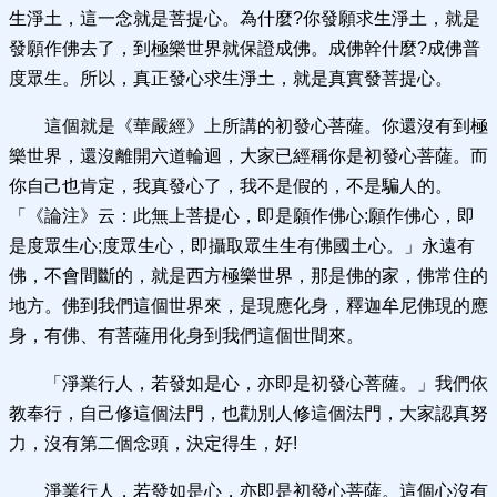
生淨土，這一念就是菩提心。為什麼?你發願求生淨土，就是
發願作佛去了，到極樂世界就保證成佛。成佛幹什麼?成佛普
度眾生。所以，真正發心求生淨土，就是真實發菩提心。
這個就是《華嚴經》上所講的初發心菩薩。你還沒有到極
樂世界，還沒離開六道輪迴，大家已經稱你是初發心菩薩。而
你自己也肯定，我真發心了，我不是假的，不是騙人的。
「《論注》云：此無上菩提心，即是願作佛心;願作佛心，即
是度眾生心;度眾生心，即攝取眾生生有佛國土心。」永遠有
佛，不會間斷的，就是西方極樂世界，那是佛的家，佛常住的
地方。佛到我們這個世界來，是現應化身，釋迦牟尼佛現的應
身，有佛、有菩薩用化身到我們這個世間來。
「淨業行人，若發如是心，亦即是初發心菩薩。」我們依
教奉行，自己修這個法門，也勸別人修這個法門，大家認真努
力，沒有第二個念頭，決定得生，好!
淨業行人，若發如是心，亦即是初發心菩薩。這個心沒有