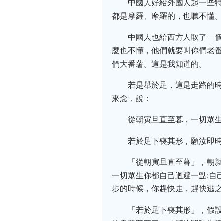
中國人好給外國人起一些
都是摩羅、摩羅的，也聽不懂
中國人也給西方人取了一
麼也不懂，他們就要叫你們老
們大番薯。這是我知道的。
若是舉於足，這是走路的
來念，說：
從朝寅旦直至暮，一切眾生
若於足下喪其形，願汝即
「從朝寅旦直至暮」，朝
一切眾生你都自己迴避一點;自
步的時候，你趕快走，趕快逃
「若於足下喪其形」，假