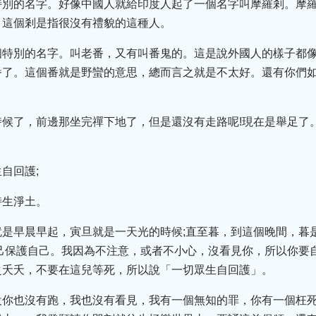
特別的名字。好像中國人就給印度人起了一個名字叫摩羅剎。摩
。這個剎是指很沒有禮貌的這種人。
個特別的名字。叫老番，又有叫番鬼的。這是說外國人的樣子都
番了。這個番就是野蠻的意思，總而言之就是不太好。還有你們
時候了，前邊那坐完禪下地了，但是還沒有走路呢!現在是舉足了
自回護;
時生淨土。
就是早晨早起，寅旦就是一天光的時候;直至暮，到這個晚間，暮
己保護自己。我因為不注意，或者不小心，沒看見你，所以你要
之夭夭，不要在這兒等死，所以說「一切眾生自回護」。
設你也沒有跑，我也沒有看見，我有一個無知的罪，你有一個枉死