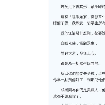
若於足下喪其形，願汝即
還有「睡眠始寤，當願眾
睡醒了覺，我願意一切眾生所
我們無論發什麼願，都要
自皈依佛，當願眾生，
體解大道，發無上心。
都是為一切眾生回向的。
所以你們想要去受戒，這
你早一點預備好了，到那兒他
或者因為你們是美國人，
就都不佩服你了。