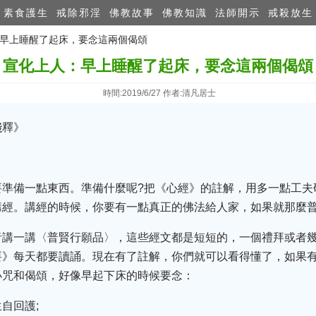
素食護生
戒除邪淫
佛教故事
佛教知識
法師開示
戒殺放生
人：早上睡醒了起床，要念這兩個偈頌
宣化上人：早上睡醒了起床，要念這兩個偈頌
時間:2019/6/27 作者:清凡居士
淺釋》
要準備一點東西。準備什麼呢?把《心經》的註解，用多一點工夫
講經。講經的時候，你要有一點真正的佛法給人家，如果就那麼
者講一講〈普賢行願品〉，這些經文都是短短的，一個禮拜或者
要》每天都要讀誦。現在有了註解，你們就可以看得懂了，如果
小咒和偈頌，好像早起下床的時候要念：
自回護;