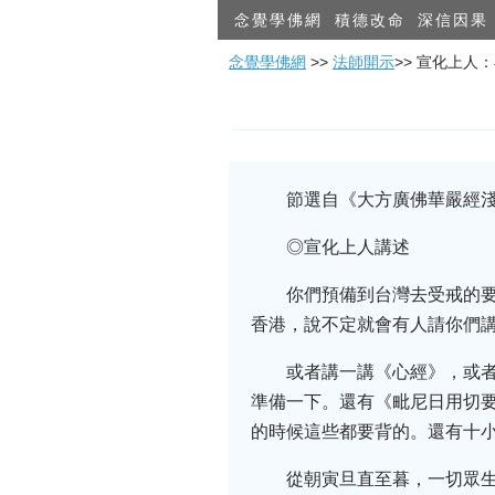
念覺學佛網
積德改命
深信因果
念覺學佛網
>>
法師開示
>> 宣化上
節選自《大方廣佛華嚴經
◎宣化上人講述
你們預備到台灣去受戒的
香港，說不定就會有人請你們
或者講一講《心經》，或
準備一下。還有《毗尼日用切
的時候這些都要背的。還有十
從朝寅旦直至暮，一切眾生