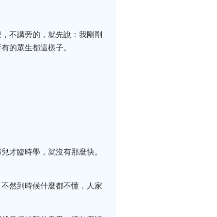
覺，不講旁的，就先說：我剛剛
所有的眾生都這樣子。
：
那兒才臨時學，就沒有那麼快。
，不然到時候什麼都不懂，人家