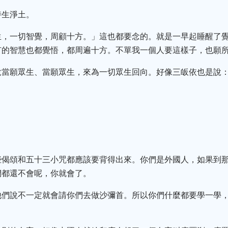
時生淨土。
生，一切智覺，周顧十方。」這也都要念的。就是一早起睡醒了
有的智慧也都覺悟，都周遍十方。不單我一個人要這樣子，也願
說當願眾生、當願眾生，來為一切眾生回向。好像三皈依也是說
些偈頌和五十三小咒都應該要背得出來。你們是外國人，如果到
們都還不會呢，你就會了。
他們說不一定就會請你們去做沙彌首。所以你們什麼都要學一學