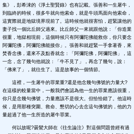
集》，彭希涑的《淨土聖賢錄》也有記載。張善和一生屠牛，
到臨終的時候，很多牛就向他索命，就是牛頭馬面向他索命，
這實際就是地獄境界現前了。這時候他就很害怕，趕緊讓他的
妻子找一個比丘師父過來。比丘師父一來就跟他說：「你造業
很重，地獄相現前，這個時候只有阿彌陀佛能救你，你只要念
阿彌陀佛，阿彌陀佛能接你」。張善和就趕緊一手拿著香，來
焚香念佛，還來不及點香就念：「阿彌陀佛，阿彌陀佛」，這
一念，念了幾句他就說：「牛不見了」，再念了幾句，說：
「佛來了」，就往生了。這是故事的一個情節。
這裡，一生屠牛的罪業重?還是他念幾句佛號的力量大?
在這樣的較量當中，一般我們會認為他一生的罪業應該很重，
你只是念幾句佛號，力量應該不是很大。但恰恰錯了。他這時
候，是用那種突圍、救命、懇切的心去念這句佛號的，他的力
量超過了他一生所造的屠牛罪業。
何以故呢?曇鸞大師在《往生論注》對這個問題曾經有過