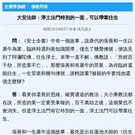
念覺學佛網
:
佛教問答
大安法師：淨土法門特別的一面，可以帶業往生
時間:2019/6/27 作者:清凡居士
問
：《安士全書》中有一個故事，說唐代的張善和一生以
屠牛為業，臨終時遇到善知識開導，僅念了幾聲佛號，便說見
到了阿彌陀佛，往生淨土。末學一直不解，佛教說：「所經百
千劫，所造業不亡」。那麼張善和有屠牛的罪業，為何臨終還
能往生，一生罪業和幾句佛號，誰輕誰重?被殺的牛要找他還
債怎麼辦?
答
：看來你還善於思維。確實通途的教法，大小乘教法都
在說，所造的業一定要受果報的，百千萬劫之後，這個業也不
會消失。但是淨土法門有它特別的一面，淨土法門可以帶業往
生。
張善和一生屠牛這個故事，最先是出在蓮池大師的《往生