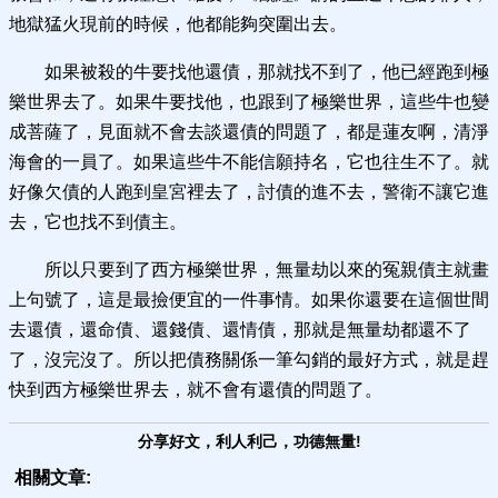
地獄猛火現前的時候，他都能夠突圍出去。
如果被殺的牛要找他還債，那就找不到了，他已經跑到極
樂世界去了。如果牛要找他，也跟到了極樂世界，這些牛也變
成菩薩了，見面就不會去談還債的問題了，都是蓮友啊，清淨
海會的一員了。如果這些牛不能信願持名，它也往生不了。就
好像欠債的人跑到皇宮裡去了，討債的進不去，警衛不讓它進
去，它也找不到債主。
所以只要到了西方極樂世界，無量劫以來的冤親債主就畫
上句號了，這是最撿便宜的一件事情。如果你還要在這個世間
去還債，還命債、還錢債、還情債，那就是無量劫都還不了
了，沒完沒了。所以把債務關係一筆勾銷的最好方式，就是趕
快到西方極樂世界去，就不會有還債的問題了。
分享好文，利人利己，功德無量!
相關文章: