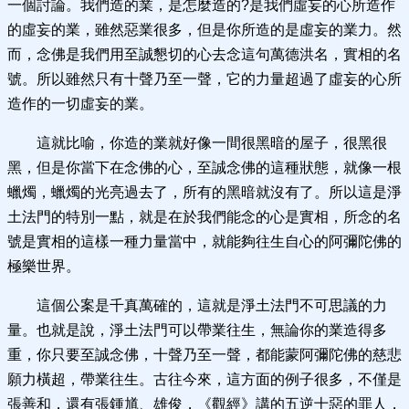
一個討論。我們造的業，是怎麼造的?是我們虛妄的心所造作
的虛妄的業，雖然惡業很多，但是你所造的是虛妄的業力。然
而，念佛是我們用至誠懇切的心去念這句萬德洪名，實相的名
號。所以雖然只有十聲乃至一聲，它的力量超過了虛妄的心所
造作的一切虛妄的業。
這就比喻，你造的業就好像一間很黑暗的屋子，很黑很
黑，但是你當下在念佛的心，至誠念佛的這種狀態，就像一根
蠟燭，蠟燭的光亮過去了，所有的黑暗就沒有了。所以這是淨
土法門的特別一點，就是在於我們能念的心是實相，所念的名
號是實相的這樣一種力量當中，就能夠往生自心的阿彌陀佛的
極樂世界。
這個公案是千真萬確的，這就是淨土法門不可思議的力
量。也就是說，淨土法門可以帶業往生，無論你的業造得多
重，你只要至誠念佛，十聲乃至一聲，都能蒙阿彌陀佛的慈悲
願力橫超，帶業往生。古往今來，這方面的例子很多，不僅是
張善和，還有張鍾馗、雄俊，《觀經》講的五逆十惡的罪人，