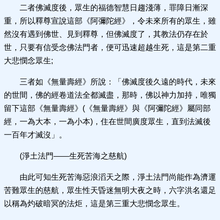
二者佛滅度後，眾生的福德智慧日趨淺薄，罪障日漸深
重，所以釋尊宣說這部《阿彌陀經》，令未來所有的眾生，雖
然沒有遇到佛世、見到釋尊，但佛滅度了，其教法仍存在於
世，只要有信受念佛法門者，便可迅速超越生死，這是第二重
大悲憫念眾生;
三者如《無量壽經》所說：「佛滅度後久遠的時代，未來
的世間，佛的經卷道法全都滅盡，那時，佛以神力加持，唯獨
留下這部《無量壽經》(《無量壽經》與《阿彌陀經》屬同部
經，一為大本，一為小本)，住在世間廣度眾生，直到法滅後
一百年才滅沒」。
(淨土法門——生死苦海之慈航)
由此可知生死苦海惡浪滔天之際，淨土法門尚能作為濟運
苦難眾生的慈航，眾生性天昏迷無明大夜之時，六字洪名還足
以稱為灼破暗冥的法炬，這是第三重大悲憫念眾生。