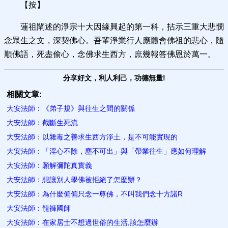
【按】
蓮祖闡述的淨宗十大因緣興起的第一科，拈示三重大悲憫
念眾生之文，深契佛心。吾輩淨業行人應體會佛祖的悲心，隨
順佛語，死盡偷心，念佛求生西方，庶幾報答佛恩於萬一。
分享好文，利人利己，功德無量!
相關文章:
大安法師：《弟子規》與往生之間的關係
大安法師：截斷生死流
大安法師：以雜毒之善求生西方淨土，是不可能實現的
大安法師：「淫心不除，塵不可出」與「帶業往生」應如何理解
大安法師：願解彌陀真實義
大安法師：想讓別人學佛被拒絕了怎麼辦？
大安法師：為什麼偏偏只念一尊佛，不叫我們念十方諸R
大安法師：龍褲國師
大安法師：在家居士不想過世俗的生活,該怎麼辦