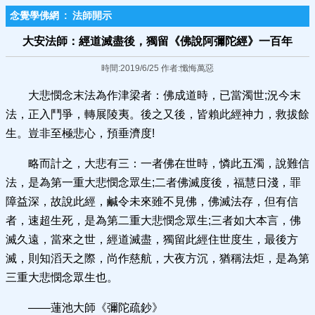
念覺學佛網
:
法師開示
大安法師：經道滅盡後，獨留《佛說阿彌陀經》一百年
時間:2019/6/25 作者:懺悔萬惡
大悲憫念末法為作津梁者：佛成道時，已當濁世;況今末
法，正入鬥爭，轉展陵夷。後之又後，皆賴此經神力，救拔餘
生。豈非至極悲心，預垂濟度!
略而計之，大悲有三：一者佛在世時，憐此五濁，說難信
法，是為第一重大悲憫念眾生;二者佛滅度後，福慧日淺，罪
障益深，故說此經，鹹令未來雖不見佛，佛滅法存，但有信
者，速超生死，是為第二重大悲憫念眾生;三者如大本言，佛
滅久遠，當來之世，經道滅盡，獨留此經住世度生，最後方
滅，則知滔天之際，尚作慈航，大夜方沉，猶稱法炬，是為第
三重大悲憫念眾生也。
——蓮池大師《彌陀疏鈔》