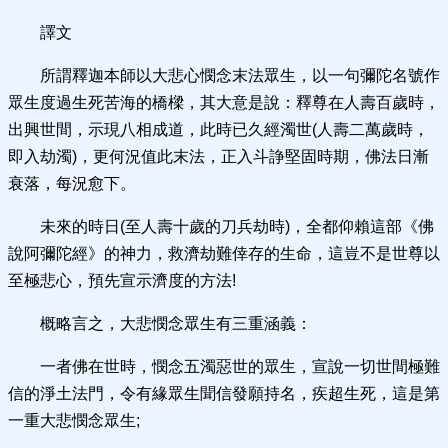
譯文
所謂釋迦本師以大悲心憫念末法眾生，以一句彌陀名號作
眾生度過生死苦海的橋樑，其大意是說：釋尊在人壽百歲時，
出興世間，示現八相成道，此時已久經濁世(人壽二萬歲時，
即入劫濁)，更何況值此末法，正入斗諍堅固時期，佛法日漸
衰落，每況愈下。
未來的時日(至人壽十歲的刀兵劫時)，全都仰賴這部《佛
說阿彌陀經》的神力，救濟劫難倖存的生命，這豈不是世尊以
至極悲心，預先宣示濟度的方法!
概略言之，大悲憫念眾生有三重涵義：
一者佛在世時，憫念五濁惡世的眾生，宣說一切世間極難
信的淨土法門，令有緣眾生聞信發願持名，疾超生死，這是第
一重大悲憫念眾生;