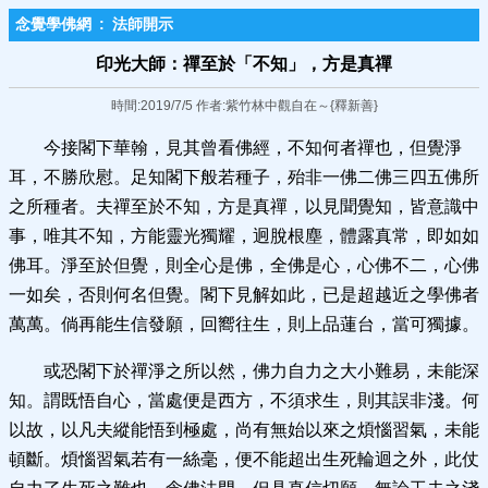
念覺學佛網
:
法師開示
印光大師：禪至於「不知」​，方是真禪
時間:2019/7/5 作者:紫竹林中觀自在～{釋新善}
今接閣下華翰，見其曾看佛經，不知何者禪也，但覺淨
耳，不勝欣慰。足知閣下般若種子，殆非一佛二佛三四五佛所
之所種者。夫禪至於不知，方是真禪，以見聞覺知，皆意識中
事，唯其不知，方能靈光獨耀，迥脫根塵，體露真常，即如如
佛耳。淨至於但覺，則全心是佛，全佛是心，心佛不二，心佛
一如矣，否則何名但覺。閣下見解如此，已是超越近之學佛者
萬萬。倘再能生信發願，回嚮往生，則上品蓮台，當可獨據。
或恐閣下於禪淨之所以然，佛力自力之大小難易，未能深
知。謂既悟自心，當處便是西方，不須求生，則其誤非淺。何
以故，以凡夫縱能悟到極處，尚有無始以來之煩惱習氣，未能
頓斷。煩惱習氣若有一絲毫，便不能超出生死輪迴之外，此仗