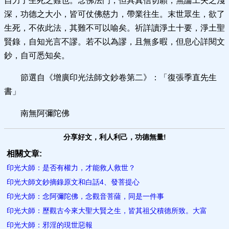
自力了生死之難也。念佛法門，但具真信切願，無論工夫之淺
深，功德之大小，皆可仗佛慈力，帶業往生。末世眾生，欲了
生死，不依此法，其難不可以喻矣。祈詳讀淨土十要，淨土聖
賢錄，自知光言不謬。若不以為謬，且無多暇，但息心詳閱文
鈔，自可悉知矣。
節選自《增廣印光法師文鈔卷第二》：「復張季直先生
書」
南無阿彌陀佛
分享好文，利人利己，功德無量!
相關文章:
印光大師：是否有​權力，才能救人救世？
印光大師文鈔摘錄原文和白話4、發菩提心
印光大師：念阿彌陀佛，念觀音菩薩，同是一件事
印光大師：歷觀古今來大聖大賢之生，皆其祖父積德所致。大富
印光大師：邪淫的現世惡報