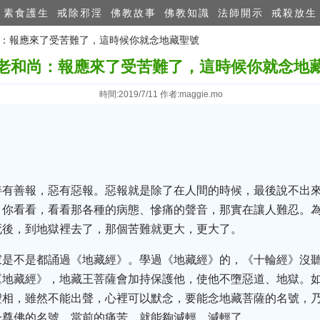
素食護生
戒除邪淫
佛教故事
佛教知識
法師開示
戒殺放生
和尚：報應來了受苦難了，這時候你就念地藏聖號
老和尚：報應來了受苦難了，這時候你就念地
時間:2019/7/11 作者:maggie.mo
善有善報，惡有惡報。惡報就是除了在人間的時候，最後說不出
，你看看，看看那各種的病態、慘痛的聲音，那實在讓人難忍。為
死後，到地獄裡去了，那個苦難就更大，更大了。
家是不是都誦過《地藏經》。學過《地藏經》的，《十輪經》沒
《地藏經》，地藏王菩薩會加持保護他，使他不墮惡道、地獄。
聖相，雖然不能出聲，心裡可以默念，要能念地藏菩薩的名號，
一尊佛的名號，當前的痛苦，就能夠減輕，減輕了。