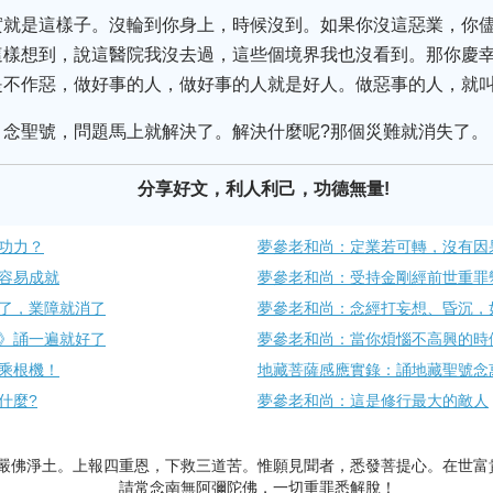
實就是這樣子。沒輪到你身上，時候沒到。如果你沒這惡業，你
這樣想到，說這醫院我沒去過，這些個境界我也沒看到。那你慶
是不作惡，做好事的人，做好事的人就是好人。做惡事的人，就
、念聖號，問題馬上就解決了。解決什麼呢?那個災難就消失了。
分享好文，利人利己，功德無量!
的功力？
夢參老和尚：定業若可轉，沒有因​
容易成就
夢參老和尚：受持金剛經前世重罪
了，業障就消了
夢參老和尚：念經打​妄想、昏沉，
》誦一遍就好了
夢參老和尚：當你煩惱不高興的時
乘​根機！
地藏菩薩感應實錄：誦地藏聖號念
什麼?
夢參老和尚：這是修行最大​的敵人
嚴佛淨土。上報四重恩，下救三道苦。惟願見聞者，悉發菩提心。在世富
請常念南無阿彌陀佛，一切重罪悉解脫！