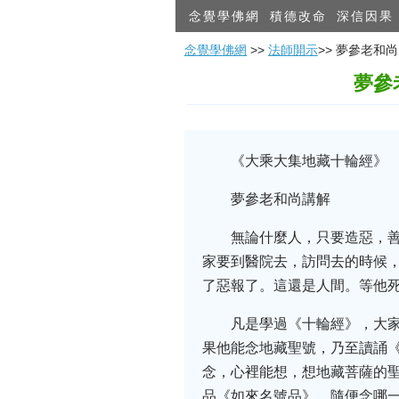
念覺學佛網
積德改命
深信因果
念覺學佛網
>>
法師開示
>> 夢參老
夢參
《大乘大集地藏十輪經》
夢參老和尚講解
無論什麼人，只要造惡，
家要到醫院去，訪問去的時候
了惡報了。這還是人間。等他
凡是學過《十輪經》，大
果他能念地藏聖號，乃至讀誦
念，心裡能想，想地藏菩薩的
品《如來名號品》，隨便念哪