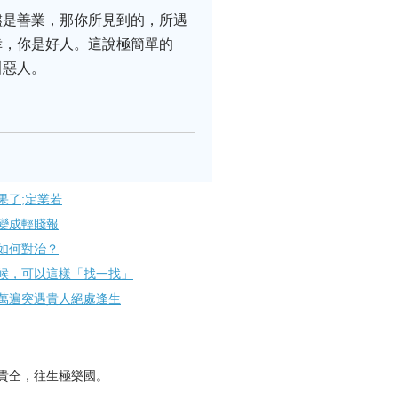
儘是善業，那你所見到的，所遇
幸，你是好人。這說極簡單的
叫惡人。
果了;定業若
變成輕賤報
如何對治？
候，可以這樣「找一找」
萬遍突遇貴人絕處逢生
貴全，往生極樂國。