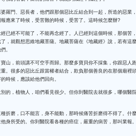
惡婆羅門、惡長者，他們跟那個惡比丘結合到一起，所造的惡業
到報應來了時候，受苦難的時候，受苦了。這時候怎麼辦?
念經已經不可能了，不能再念經了。人已經到這個時候，那個苦
成了，就觀想思維地藏菩薩。地藏菩薩在《地藏經》說，若有這
他們。
了寶山，前頭講不可空手而歸。那麼多寶貝你不採集，你跟惡人
嚴重。很多的惡比丘跟當權者結合，欺負那個善良的在那個廟裡
害的時候，應該給他們回向。
說別的，植物人，咱們看見很少。但你到醫院去就很多，哪個醫
這種折磨，口不能言，身不能動，那時候痛苦折磨得不得了。什麼
在他身所受的。你到醫院看各種的癌症，嚴重的病苦，那叫業報
。