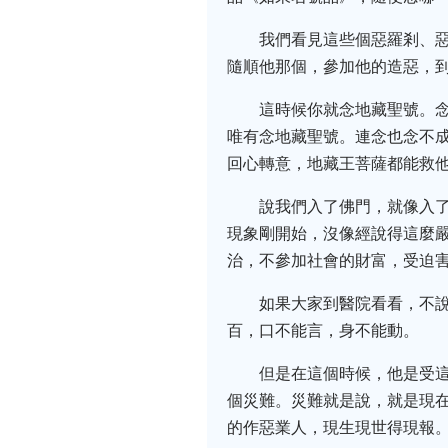
我們看見這些個惡羅剎、
隨順他那個，參加他的造惡，
這時候你就念地藏聖號。
唯有念地藏聖號。連念也念不
回心轉意，地藏王菩薩都能救
說我們入了佛門，就像入
現象剛開始，沒像經說得這麼
治，不參加社會的財富，受迫
如果大家到醫院看看，不
百，口不能言，身不能動。
但是在這個時候，他是受
個災難。災難就是說，就是現
的作惡業人，現生現世得現報