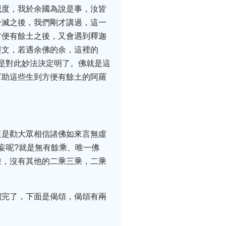
滅度，我於余國為說是事，汝皆
身滅之後，我們剛才講過，這一
方便有餘土之後，又會遇到釋迦
經文，若遇余佛的余，這裡的
就是對此妙法決定明了。佛就是這
幫助這些生到方便有餘土的阿羅
這是勸大眾相信諸佛如來言無虛
妄呢?就是無有餘乘、唯一佛
乘，沒有其他的二乘三乘，二乘
紹完了，下面是偈頌，偈頌有兩