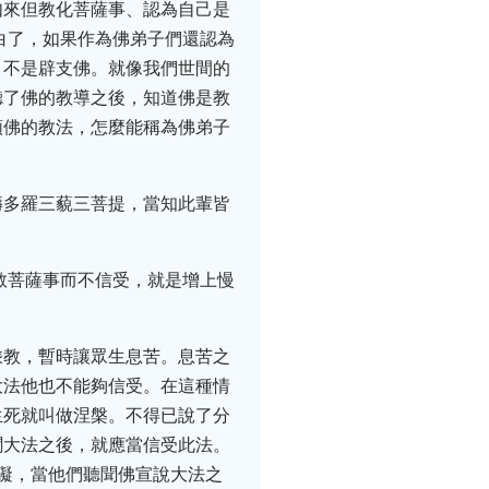
如來但教化菩薩事、認為自己是
白了，如果作為佛弟子們還認為
、不是辟支佛。就像我們世間的
聽了佛的教導之後，知道佛是教
順佛的教法，怎麼能稱為佛弟子
耨多羅三藐三菩提，當知此輩皆
教菩薩事而不信受，就是增上慢
乘教，暫時讓眾生息苦。息苦之
大法他也不能夠信受。在這種情
生死就叫做涅槃。不得已說了分
聞大法之後，就應當信受此法。
礙，當他們聽聞佛宣說大法之