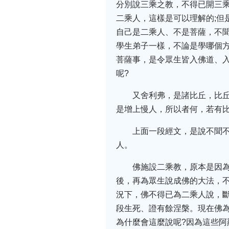
分別說三乘之教，不得已開三
二乘人，這樣是可以理解的;但
自己是二乘人、不是菩薩，不
學生弟子一樣，不論是學哪個
菩薩事，是令眾生皆入佛道、
呢?
又舍利弗，是諸比丘，比
是增上慢人，所以者何，若有
上面一段經文，是說不聞
人。
佛施設二乘教，原本是因
後，再為眾生說成佛的大法，
況下，佛不得已為二乘人說，
段生死、證有餘涅槃。現在佛
為什麼會這麼說呢?因為這些