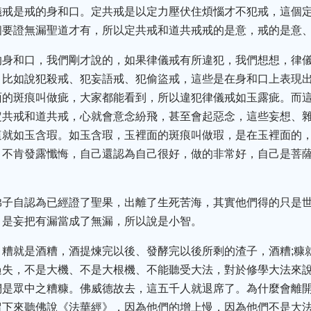
儀戒是戒的身和口。定共戒是以定力壓伏住煩惱才不犯戒，這個
個要證無漏聖道才有，所以定共戒和道共戒戒的是意，戒的是意
的身和口，我們剛才說的，如果律儀戒有所違犯，我們想想，律
。比如說犯殺戒、犯妄語戒、犯偷盜戒，這些是在身和口上表現
面的斑痕叫做疵，大家都能看到，所以違犯律儀戒如玉露疵。而
定共戒和道共戒，心就會意念紛飛，甚至會起惡念，這些妄想、
這就如玉含瑕。如玉含瑕，玉裡面的斑痕叫做瑕，是在玉裡面的
，不肯發露懺悔，自己還認為自己很好，做的非常好，自己是菩
弟子自認為已經證了聖果，出離了生死苦海，其實他們得的只是
，是妄把有漏當成了無漏，所以說是小智。
。糟就是酒糟，酒提煉完以後、發酵完以後所剩的渣子，酒糟;糠
過失，不是大機、不是大根機、不能聽受大法，對於修學大法來
們是眾中之糟糠。佛威德故去，這五千人就退席了。為什麼會離開
留下來聽佛說《法華經》，因為他們的增上慢，因為他們不是大