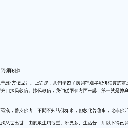
阿彌陀佛!
蓮華經•方便品》。上節課，我們學習了廣開釋迦牟尼佛權實的前
習第四揀偽敦信。揀偽敦信，我們從兩個方面來講：第一就是揀
阿羅漢，辟支佛者，不聞不知諸佛如來，但教化菩薩事，此非佛
五濁惡世出世，由於眾生煩惱重、邪見多、生活苦，所以不得已