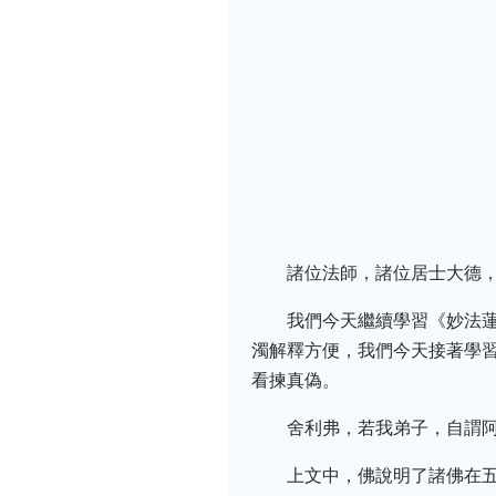
諸位法師，諸位居士大德，
我們今天繼續學習《妙法
濁解釋方便，我們今天接著學
看揀真偽。
舍利弗，若我弟子，自謂
上文中，佛說明了諸佛在