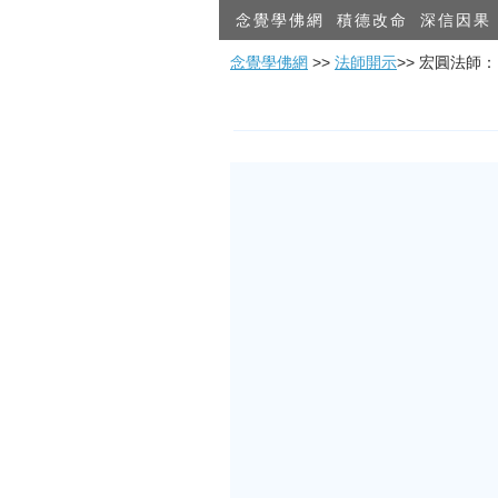
念覺學佛網
積德改命
深信因果
念覺學佛網
>>
法師開示
>> 宏圓法師