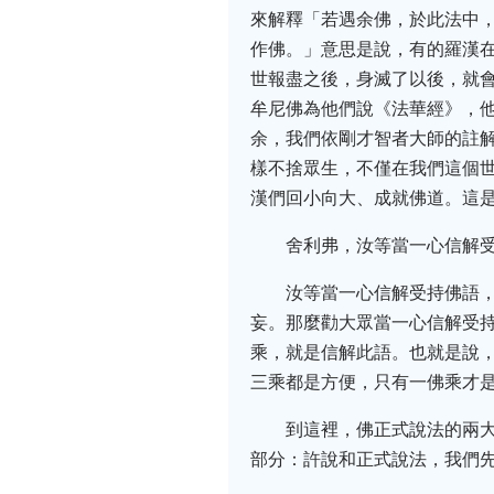
來解釋「若遇余佛，於此法中
作佛。」意思是說，有的羅漢
世報盡之後，身滅了以後，就
牟尼佛為他們說《法華經》，
余，我們依剛才智者大師的註解
樣不捨眾生，不僅在我們這個
漢們回小向大、成就佛道。這
舍利弗，汝等當一心信解
汝等當一心信解受持佛語
妄。那麼勸大眾當一心信解受持
乘，就是信解此語。也就是說
三乘都是方便，只有一佛乘才
到這裡，佛正式說法的兩
部分：許說和正式說法，我們