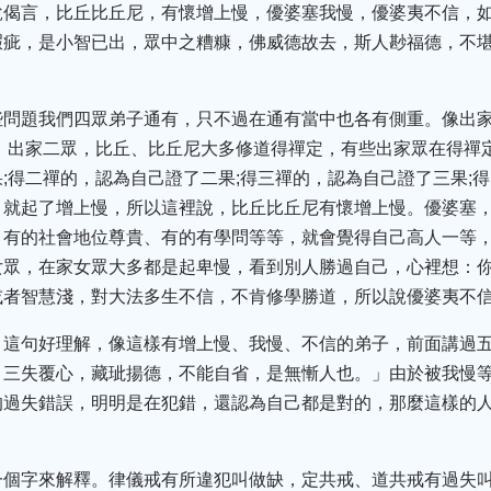
說偈言，比丘比丘尼，有懷增上慢，優婆塞我慢，優婆夷不信，
瑕疵，是小智已出，眾中之糟糠，佛威德故去，斯人尠福德，不
些問題我們四眾弟子通有，只不過在通有當中也各有側重。像出家
。出家二眾，比丘、比丘尼大多修道得禪定，有些出家眾在得禪
;得二禪的，認為自己證了二果;得三禪的，認為自己證了三果;
，就起了增上慢，所以這裡說，比丘比丘尼有懷增上慢。優婆塞
、有的社會地位尊貴、有的有學問等等，就會覺得自己高人一等
女眾，在家女眾大多都是起卑慢，看到別人勝過自己，心裡想：你
或者智慧淺，對大法多生不信，不肯修學勝道，所以說優婆夷不
，這句好理解，像這樣有增上慢、我慢、不信的弟子，前面講過
，三失覆心，藏玼揚德，不能自省，是無慚人也。」由於被我慢
的過失錯誤，明明是在犯錯，還認為自己都是對的，那麼這樣的
一個字來解釋。律儀戒有所違犯叫做缺，定共戒、道共戒有過失