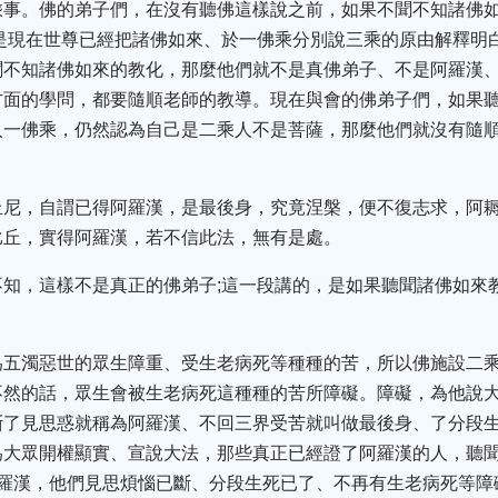
乘事。佛的弟子們，在沒有聽佛這樣說之前，如果不聞不知諸佛
是現在世尊已經把諸佛如來、於一佛乘分別說三乘的原由解釋明
聞不知諸佛如來的教化，那麼他們就不是真佛弟子、不是阿羅漢
方面的學問，都要隨順老師的教導。現在與會的佛弟子們，如果
入一佛乘，仍然認為自己是二乘人不是菩薩，那麼他們就沒有隨
丘尼，自謂已得阿羅漢，是最後身，究竟涅槃，便不復志求，阿
比丘，實得阿羅漢，若不信此法，無有是處。
不知，這樣不是真正的佛弟子;這一段講的，是如果聽聞諸佛如來
為五濁惡世的眾生障重、受生老病死等種種的苦，所以佛施設二
不然的話，眾生會被生老病死這種種的苦所障礙。障礙，為他說
斷了見思惑就稱為阿羅漢、不回三界受苦就叫做最後身、了分段
為大眾開權顯實、宣說大法，那些真正已經證了阿羅漢的人，聽
阿羅漢，他們見思煩惱已斷、分段生死已了、不再有生老病死等障