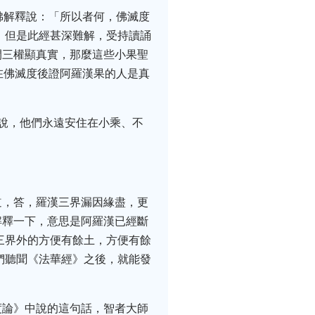
佛解釋說：「所以者何，佛滅度
，但是此經甚深難解，受持讀誦
開三權顯真實，那麼這些小果聖
在佛滅度後證阿羅漢果的人是真
說，他們永遠安住在小乘、不
道，答，羅漢三界漏因緣盡，更
解釋一下，意思是阿羅漢已經斷
三界外的方便有餘土，方便有餘
們聽聞《法華經》之後，就能發
度論》中說的這句話，智者大師