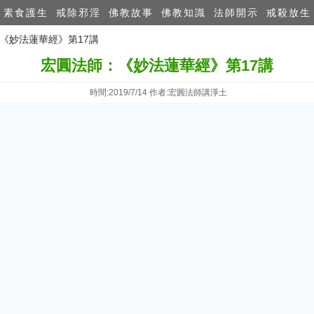
素食護生
戒除邪淫
佛教故事
佛教知識
法師開示
戒殺放生
：《妙法蓮華經》第17講
宏圓法師：《妙法蓮華經》第17講
時間:2019/7/14 作者:宏圓法師講淨土