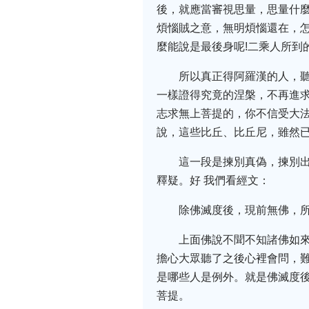
後，就應當審視思量，思量什麼
煩惱賊之意，無明煩惱還在，怎
麼能說是最後身呢!二乘人所到
所以真正得阿羅漢的人，
一樣證得究竟的涅槃，不再進
志求無上菩提的，你不信受大
說，這些比丘、比丘尼，雖然
這一段是揀別真偽，揀別
釋疑。好 我們看經文：
除佛滅度後，現前無佛，
上面佛說不聞不知諸佛如
擔心大眾聽了之後心裡會問，
是哪些人是例外。就是佛滅度
菩提。