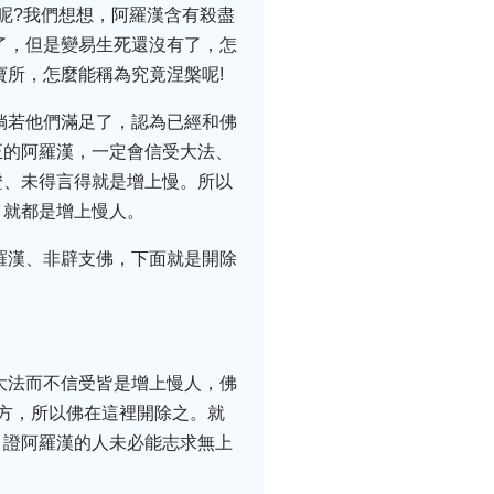
呢?我們想想，阿羅漢含有殺盡
了，但是變易生死還沒有了，怎
寶所，怎麼能稱為究竟涅槃呢!
倘若他們滿足了，認為已經和佛
正的阿羅漢，一定會信受大法、
證、未得言得就是增上慢。所以
，就都是增上慢人。
羅漢、非辟支佛，下面就是開除
大法而不信受皆是增上慢人，佛
方，所以佛在這裡開除之。就
，證阿羅漢的人未必能志求無上