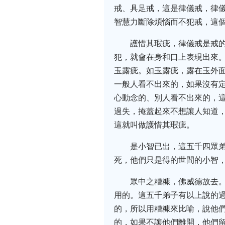
戒、具足戒，這是律儀戒，律
智慧力斷除煩惱而不犯戒，這
護惜其瑕疵，律儀戒是戒
犯，就會在身和口上表現出來
玉露疵。如玉露疵，露在玉外
一般人看不出來的，如果沒有
心動念的、別人看不出來的，
過失，掩蓋起來不想讓人知道
這就叫做護惜其瑕疵。
是小智已出，這五千四眾
死，他們只是得的世間的小智
眾中之糟糠，佛威德故去
用的。這五千弟子有以上說的
的，所以用糟糠來比喻，說他
的，如果不讓他們離開，他們