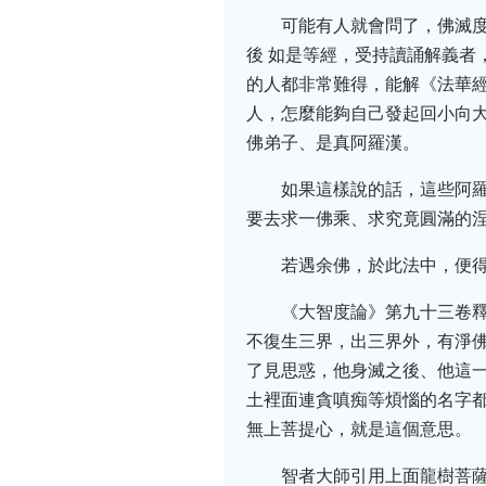
可能有人就會問了，佛滅度
後 如是等經，受持讀誦解義者
的人都非常難得，能解《法華
人，怎麼能夠自己發起回小向大
佛弟子、是真阿羅漢。
如果這樣說的話，這些阿
要去求一佛乘、求究竟圓滿的
若遇余佛，於此法中，便
《大智度論》第九十三卷
不復生三界，出三界外，有淨
了見思惑，他身滅之後、他這一
土裡面連貪嗔痴等煩惱的名字都
無上菩提心，就是這個意思。
智者大師引用上面龍樹菩