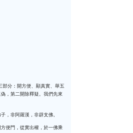
三部分：開方便、顯真實、舉五
真偽，第二開除釋疑。我們先來
弟子，非阿羅漢，非辟支佛。
開方便門，從實出權，於一佛乘