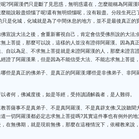
呢?阿羅漢們只是斷了見思惑，無明惑還在，怎麼能稱為阿羅漢
麼能說殺盡煩惱了呢!還有無明煩惱呢，沒有殺盡。分段生死已
的只是化城，化城就是為了中間休息的地方，並不是最後真正的
聽佛宣說大法之後，會重新審視自己，肯定會信受佛所說的大法;
求無上菩提，那麼可以說，這樣的人並沒有證得阿羅漢。因為真
法、自以為足、不求無上菩提就是未證阿羅漢的人，那麼未證言
已經證了阿羅漢果，但是因為不能信受大法、不能志求無上菩提
出哪些是真正的佛弟子、是真正的阿羅漢;哪些是非佛弟子、非阿
所以者何，佛滅度後，如是等經，受持讀誦解義者，是人難得。
來教菩薩事不是真弟子、不是真阿羅漢、不是真辟支佛;又說聽聞
難道一切阿羅漢都必定志求無上菩提嗎?其實這件事也有例外的地
後，在無佛期，就是現前無佛，那麼在這種情況下，依權教來說