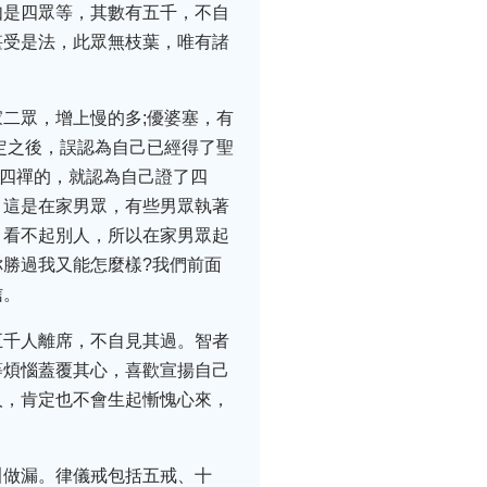
如是四眾等，其數有五千，不自
堪受是法，此眾無枝葉，唯有諸
二眾，增上慢的多;優婆塞，有
定之後，誤認為自己已經得了聖
得四禪的，就認為自己證了四
，這是在家男眾，有些男眾執著
，看不起別人，所以在家男眾起
勝過我又能怎麼樣?我們前面
信。
五千人離席，不自見其過。智者
等煩惱蓋覆其心，喜歡宣揚自己
人，肯定也不會生起慚愧心來，
叫做漏。律儀戒包括五戒、十