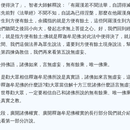
，便得決了」。智者大師解釋說：「有羅漢若不聞法華，自謂得
在先前對《法華經》不聞不知，自認為已得涅槃，那麼在他羅漢
會生到方便有餘土，余國指的就是方便有餘土，這些阿羅漢生到
他們聽聞之後回小向大，發起志求無上菩提之心。好，我們回到
，就是指方便有餘土;佛就是釋迦牟尼佛;於此法中便得決了，
世間、我們這個法界為眾生說法，還要到方便有餘土現身說法，
是第四揀偽敦信，我們再來看第五說無虛妄。
受持佛語，諸佛如來，言無虛妄，無有餘乘，唯一佛乘。
，是勸大眾相信釋迦牟尼佛所說是真實語，諸佛如來言無虛妄，
釋迦牟尼佛的什麼語?勸大眾當信解十方三世諸佛什麼語言無虛
，世尊勸大眾，一定要相信自己和諸佛所說的無有餘乘、唯一佛
是真實之教。
大段，廣開諸佛權實、廣開釋迦牟尼佛權實的長行部分我們就介
先看第一部分許說。