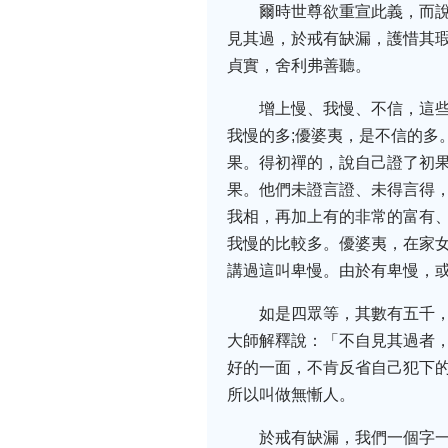
爾時世尊欲重宣此義，而
見其過，於戒有缺漏，護惜其
貞實，舍利弗善聽。
增上慢、我慢、不信，這
我慢的多;優婆夷，是不信的多
果。得初禪的，說自己證了初果
果。他們未證言證、未得言得
我相，再加上有的非常的富有
我慢的比較多。優婆夷，在家
講過這叫卑慢。由於有卑慢，
如是四眾等，其數有五千
大師解釋說：「不自見其過者
好的一面，不肯反省自己犯下
所以叫做無慚人。
於戒有缺漏，我們一個字