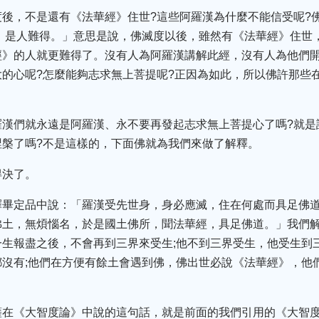
後，不是還有《法華經》住世?這些阿羅漢為什麼不能信受呢?
，是人難得。」意思是說，佛滅度以後，雖然有《法華經》住世
經》的人就更難得了。沒有人為阿羅漢講解此經，沒有人為他們
的心呢?怎麼能夠志求無上菩提呢?正因為如此，所以佛許那些
羅漢們就永遠是阿羅漢、永不要再發起志求無上菩提心了嗎?就是
涅槃了嗎?不是這樣的，下面佛就為我們來做了解釋。
得決了。
釋畢定品中說：「羅漢受先世身，身必應滅，住在何處而具足佛
佛土，無煩惱名，於是國土佛所，聞法華經，具足佛道。」我們
生報盡之後，不會再到三界來受生;他不到三界受生，他受生到
沒有;他們在方便有餘土會遇到佛，佛出世必說《法華經》，他
薩在《大智度論》中說的這句話，就是前面的我們引用的《大智