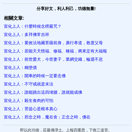
分享好文，利人利己，功德無量!
相關文章:
宣化上人：什麼時候念楞嚴咒？
宣化上人：多拜佛常吉祥
宣化上人：要效法地藏菩薩前身，廣行孝道，救度父母
宣化上人：若能天天惜福、修福、種福，將來定有大福報
宣化上人：前世愛犬，今世妻子，業網交織，輪迴不息
宣化上人：糊塗債
宣化上人：開車的時候一定要念佛
宣化上人：不守戒就是末法
宣化上人：誰能跳出這四堵牆，誰就能成佛
宣化上人：殺生食肉的可怕
宣化上人：菩提心是根本真心
宣化上人：邪念之時，魔在舍；正念之時，佛​在
即以此功德，莊嚴佛淨土。上報四重恩，下救三道苦。