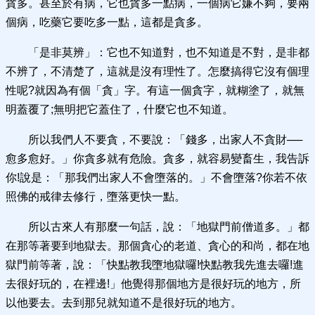
貪多。甚至於有病，它也貪多一點病，一個病它嫌不夠，要兩
個病，吃藥它要吃多一點，這都是貪多。
「是非莫辨」：它也不知道對，也不知道是不對，是非都
不辨了，不清楚了，這就是沒有理性了。怎麼搞得它沒有個理
性呢?就因為有個「貪」字。有這一個貪字，就糊塗了，就無
明蓋覆了;無明把它蓋住了，什麼它也不知道。
所以我們人不要貪，不要說：「錢多，出家人不貪財──
愈多愈好。」你貪多就有危險。貪多，就容易變畜生，我告訴
你!說是：「那我們出家人不會墮落的。」不會墮落?你若不依
照佛的戒律去修行，墮落更快一點。
所以古來人有那麼一句話，說：「地獄門前僧道多。」都
在那等著要到地獄去。那個貪心的老道、貪心的和尚，都在地
獄門前等著，說：「快點教我墮地獄囉!快點教我先進去囉!進
去很好玩的，在裡邊!」他覺得那個地方是很好玩的地方，所
以他要去。去到那兒就知道不是很好玩的地方。