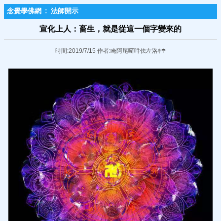
念覺學佛網
:
法師開示
宣化上人：畜生，就是從這一個字變來的
時間:2019/7/15 作者:唵阿尾囉吽佉左洛࿈☂