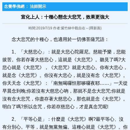
念覺學佛網
:
法師開示
宣化上人：十種心態念大悲咒，​效果更強大
時間:2019/7/19 作者:紫竹林中觀自在～{釋新善}
念大悲咒的十種心，也適用於一切佛菩薩咒語：
1、「大慈悲心」：就是大悲心陀羅尼。慈能予樂，悲能
拔苦。你若存著大慈悲心，這就是《大悲咒》。聽見了嗎?大
悲心就是《大悲咒》，《大悲咒》就是大悲心。你有大悲心，
就是念《大悲咒》。你沒有大悲心，就是沒有念《大悲咒》。
你天天念《大悲咒》：「南無喝囉怛那哆囉夜耶……」一天從
早晨念到晚;你若沒有大慈悲心吶，那就不是念大悲咒;你就是
沒有念大悲咒，你盡存著大慈悲心，那也就是念《大悲咒》。
明白了嗎?所以念咒，你若存慈悲心，才是真念咒呢!
2、「平等心是」：什麼是《大悲咒》啊?最平等心、沒
有分別心。平等，就是無黨無偏。這種心就是《大悲咒》。你