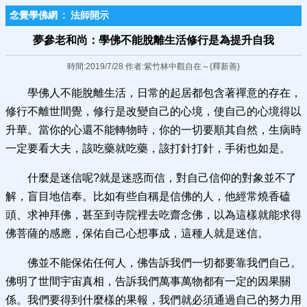
念覺學佛網
:
法師開示
夢參老和尚：學佛不能脫離​生活修行是為提升自我
時間:2019/7/28 作者:紫竹林中觀自在～{釋新善}
學佛人不能脫離生活，日常的起居都包含著禪意的存在，
修行不離世間覺，修行是改變自己的心境，使自己的心境得以
升華。當你的心還不能轉物時，你的一切要順其自然，生病時
一定要看大夫，該吃藥就吃藥，該打針打針，手術也如是。
什麼是迷信呢?就是迷惑而信，對自己信仰的對象並不了
解，盲目地信奉。比如有些自稱是信佛的人，他經常燒香磕
頭、求神拜佛，甚至到寺院裡去吃齋念佛，以為這樣就能求得
佛菩薩的感應，保佑自己心想事成，這種人就是迷信。
佛並不能保佑任何人，佛告訴我們一切都要靠我們自己。
佛明了世間宇宙真相，告訴我們萬事萬物都有一定的因果關
係。我們要得到什麼樣的果報，我們就必須通過自己的努力用