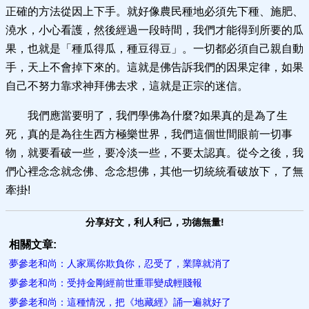
正確的方法從因上下手。就好像農民種地必須先下種、施肥、
澆水，小心看護，然後經過一段時間，我們才能得到所要的瓜
果，也就是「種瓜得瓜，種豆得豆」。一切都必須自己親自動
手，天上不會掉下來的。這就是佛告訴我們的因果定律，如果
自己不努力靠求神拜佛去求，這就是正宗的迷信。
我們應當要明了，我們學佛為什麼?如果真的是為了生
死，真的是為往生西方極樂世界，我們這個世間眼前一切事
物，就要看破一些，要冷淡一些，不要太認真。從今之後，我
們心裡念念就念佛、念念想佛，其他一切統統看破放下，了無
牽掛!
分享好文，利人利己，功德無量!
相關文章:
夢參老和尚：人家罵你欺負你，忍受了，業障就消了
夢參老和尚：受持金剛經前世重罪變成輕賤報
夢參老和尚：這種情況，把《地藏經》誦一遍就好了