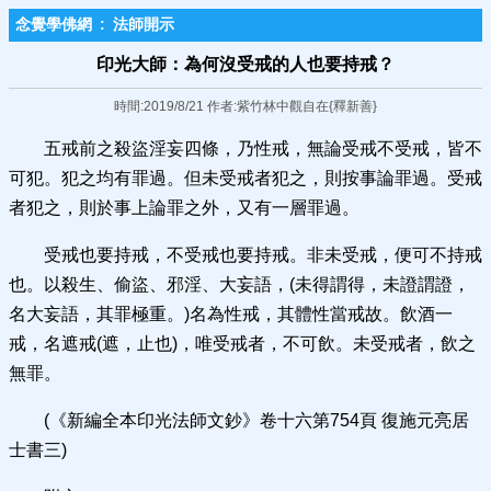
念覺學佛網
:
法師開示
印光大師：為何沒受戒的人也​要持戒？
時間:2019/8/21 作者:紫竹林中觀自在{釋新善}
五戒前之殺盜淫妄四條，乃性戒，無論受戒不受戒，皆不
可犯。犯之均有罪過。但未受戒者犯之，則按事論罪過。受戒
者犯之，則於事上論罪之外，又有一層罪過。
受戒也要持戒，不受戒也要持戒。非未受戒，便可不持戒
也。以殺生、偷盜、邪淫、大妄語，(未得謂得，未證謂證，
名大妄語，其罪極重。)名為性戒，其體性當戒故。飲酒一
戒，名遮戒(遮，止也)，唯受戒者，不可飲。未受戒者，飲之
無罪。
(《新編全本印光法師文鈔》卷十六第754頁 復施元亮居
士書三)