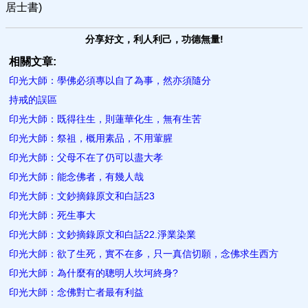
居士書)
分享好文，利人利己，功德無量!
相關文章:
印光大師：學佛必須專以自了為​事，然亦須隨分
持戒的誤區
印光大師：既得往生，則蓮華化生，無有生苦
印光大師：祭祖，概用素品，不用葷腥
印光大師：父母不在了仍可以盡大孝
印光大師：能念佛者，有幾人哉
印光大師：文鈔摘錄原文和白話23
印光大師：死生事大
印光大師：文鈔摘錄原文和白話22.淨業染業
印光大師：欲了生死，實不在多，只一真信切願，念佛求生西方
印光大師：為什麼有的聰明人坎坷​終身?
印光大師：念佛對亡者最有利益