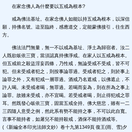
在家念佛人為什麼要以五戒為根本?
戒為佛法基址。在家念佛人如能以持五戒為根本，以深信
願，持佛名號。迨至臨終，感應道交，定能蒙佛接引，往生西
方。
佛法法門無量，無一不以戒為基址、淨土為歸宿者。汝二
人既欲皈依三寶，當須認真持佛淨戒。在家人以五戒為根本。
但五戒前之殺盜淫妄四條，乃性戒，無論受戒不受戒，皆不可
犯。但未受戒者犯之，則按事論罪過。受戒者犯之，則於事上
論罪之外，又有犯戒一層罪過。酒戒乃名遮戒，以佛遮止，不
許人喝。未受戒者喝，無罪過。若喝而妄為，則在所為之事上
論罪。故雖未受戒，亦不宜喝。若受戒者喝，則止得犯戒之罪
耳。然既發心皈依三寶，固當五戒全持。佛大慈悲，雖有一二
三四隨人意受之例，然此系有勢不能持之事，不可以此自寬。
言事不能持者，如屠兒不能持殺戒，酒保不能持酒戒等。
(《新編全本印光法師文鈔》卷十九第1349頁 復王(雨、雪)夕