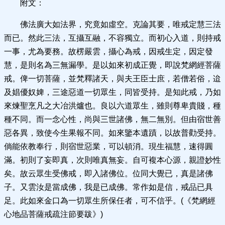
附文：
佛法廣大如法界，究竟如虛空。克論其要，唯戒定慧三法
而已。然此三法，互攝互融，不容獨立。而初心入道，則持戒
一事，尤為要務。故楞嚴雲，攝心為戒，因戒生定，因定發
慧，是則名為三無漏學。是以如來初成正覺，即說梵網經菩薩
戒。俾一切菩薩，並梵釋諸天，與夫王臣士庶，若僧若俗，迨
及娼優奴婢，三途惡道一切眾生，同皆受持。是知此戒，乃如
來煉聖烹凡之大冶洪爐也。良以六道眾生，雖則尊卑貴賤，種
種不同。而一念心性，尚與三世諸佛，無二無別。但由宿世善
惡各異，致使今生果報不同。如來鑒本遺蹟，以故普勸受持。
倘能依教奉行，則宿世惡業，可以頓消。現生福慧，速得圓
滿。初則了妄即真，次則唯真無妄。自可複本心源，親證妙性
矣。故云眾生受佛戒，即入諸佛位。位同大覺已，真是諸佛
子。又雲汝是當成佛，我是已成佛。常作如是信，戒品已具
足。此如來金口為一切眾生所保任者，可不信乎。(《梵網經
心地品菩薩戒疏注節要跋》)