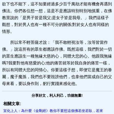
欲下也不能下，這不知要經過多少百千萬劫才能有機會再遇到
佛法。你們各位想一想，這是不是應該特別特別地慎重，在佛
教里說的「是男子皆是我父;是女子皆是我母。」我們這樣子
觀想，對於男人也有一種不可分的關係;對於女人也有同樣的
情形。
所以常不輕菩薩才說：「我不敢輕視汝等，汝等皆當作
佛。」說這所有的眾生都應該作佛。既然這樣，我們對於一切
的眾生應該生一種無緣大慈的心，同體大悲的心。他跟我無緣
嗎?我要對他有慈愛的心;他的痛苦就等於我自身的痛苦一樣，
所以有同體大悲的同情心。你要這樣子想，即便它是魔王的眷
屬，魔子魔孫，我們也不要毀謗他們，也拿他們當成自己的父
母來看，要以身作則，躬行實踐來感化他。
分享好文，利人利己，功德無量!
相關文章:
宣化上人：為什麼《金剛經》教你不要想這個佛若坐若臥，若來