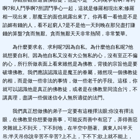
啊?和人鬥爭啊?所謂鬥爭心一起，這就是修羅相現出來;修羅
相一現出來，那魔王的面也就露出來了。你再看一看他是不是
諂媚有錢的人，看不起窮人?是不是他一天到晚在那兒盡打賺
錢的算盤?貪而無厭。貪而無厭天天非常熱鬧，非常繁華。
為什麼要求名、求利呢?因為自私。為什麼他自私呢?他
就想要自利。因為他自私又沒有大公無私的心，沒有至正不偏
的心，所行所做表面上看來雖然是為佛教，背後的宗旨他是要
破壞佛教。我們應該認識這是魔王的眷屬，雖然現一個佛教徒
的相，而是做一些非法的事情，做一些老千的手段。這樣，你
就可以認識他是真正的佛教徒，或者是在佛教里同流合污，不
講真理，盡講一些個迷信令人無所適從的法門。
我們真正想做佛的弟子一定要有這種擇法眼;你沒有擇法
眼，在佛教里你想要做善事，可能反而善中有惡了，弄得善惡
夾雜就上不到天，下不到地，在半空中懸著。廣東人叫半天
吊;半天吊你說辛苦不辛苦?上不上，下不下;欲上就不能上，