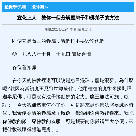
念覺學佛網
:
法師開示
宣化上人：教你一個分辨魔弟子和佛弟子的方法
時間:2019/8/24 作者:清凡居士
即便它是魔王的眷屬，我們也不要毀謗他們
◎一九八八年十月二十九日 講於台灣
各位善知識：
在今天的佛教裡邊可以說是魚目混珠，龍蛇混雜。為什麼
呢?就因為當初魔王見到世尊成佛，他用種種的魔術來擾亂釋
迦牟尼佛，可是沒有法子搖動佛的定力。魔王無法可施，就
說：「今天我雖然奈何不了你，可是將來到你佛法將要滅的時
候，我會使令我的眷屬魔子魔孫，都混到你佛教裡邊來。我吃
你佛教的飯，穿佛教的衣服，可是我要向你飯鍋里大小便，來
把佛教破壞得體無完膚。」