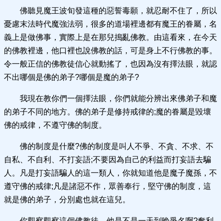
佛聽見魔王波旬發這種的惡誓毒願，就忍耐不住了，所以
憂慮末法時代魔強法弱，很多的道場裡邊都有魔王的眷屬，名
義上是做佛事，實際上是在那兒搗亂佛教。由這看來，在今天
的佛教裡邊，他口裡也說佛教的話，可是身上不行佛教的事。
令一般正信的佛教徒信心就動搖了，也因為沒有擇法眼，就認
不出哪個是佛的弟子?哪個是魔的弟子?
我現在教你們一個擇法眼，你們就能分辨出來佛弟子和魔
的弟子不同的地方。佛的弟子是修持戒律的;魔的眷屬是毀壞
佛的戒律，不遵守佛的制度。
佛的制度是什麼?佛的制度是叫人不爭、不貪、不求、不
自私、不自利、不打妄語;不要因為自己的利益而打妄語去騙
人。凡是打妄語騙人的這一類人，你就知道他是魔子魔孫，不
遵守佛的戒律;凡是諸惡不作，眾善奉行，堅守佛的制度，這
就是佛的弟子，分別處也就在這兒。
你觀察觀察這個佛教徒，他是不是一天到晚爭名啊?奪利