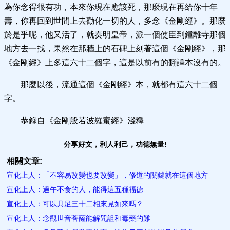
為你念得很有功，本來你現在應該死，那麼現在再給你十年
壽，你再回到世間上去勸化一切的人，多念《金剛經》。那麼
於是乎呢，他又活了，就奏明皇帝，派一個使臣到鍾離寺那個
地方去一找，果然在那牆上的石碑上刻著這個《金剛經》，那
《金剛經》上多這六十二個字，這是以前有的翻譯本沒有的。
那麼以後，流通這個《金剛經》本，就都有這六十二個
字。
恭錄自《金剛般若波羅蜜經》淺釋
分享好文，利人利己，功德無量!
相關文章:
宣化上人：「不容易改變也要改變」，修道的關鍵就在這個地方
宣化上人：過午不食的人，能得這五種福德
宣化上人：可以具足三十二相來見如來嗎？
宣化上人：念觀世音菩薩能解咒詛和毒藥的難