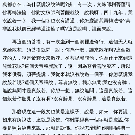
典都存在，為什麼說沒說法呢?佛，有一次，文殊師利菩薩請
佛再轉法輪，佛對文殊師利菩薩就說，說我呀，四十九年，我
沒說著一字，我一個字也沒有講過，你怎麼請我再轉法輪?莫
非說我以前已經轉過法輪了嗎?這是說啊，說而未說。
再這個須菩提，有一次坐到一個洞裡邊修行。這個天人就
來給散花。須菩提就問，說：你為什麼，誰來散花啊?這個散
花的人，說是帝釋天來散花。須菩提就問他，你為什麼來到這
兒散花呢?這個天帝釋就說了，說，因為尊者善說般若，所以
我來供養。須菩提說，我從來就沒有說過一個字，你怎麼說我
說般若呢?這個天帝釋說，尊者無說，我亦無聞;我也沒有聽，
無說無聞才是真般若。你想一想，無說無聞，這是真般若。這
個般若你聽見了沒有啊?沒有聽見。沒有聽見，這是真般若。
那麼現在這一段文也就是這樣子。說是，如來，你要說，
如來有所說法，這就是謗佛。你離開經典一個字就是魔說;你
要是照著經典來說，那就是謗佛。你說怎麼辦?你離開經典一