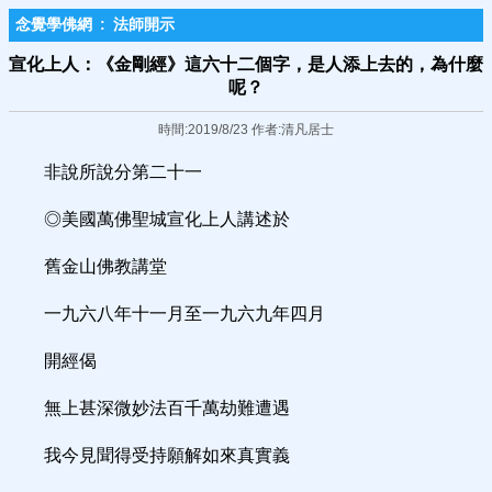
念覺學佛網
:
法師開示
宣化上人：《金剛經》這六十二個字，是人添上去的，為什麼
呢？
時間:2019/8/23 作者:清凡居士
非說所說分第二十一
◎美國萬佛聖城宣化上人講述於
舊金山佛教講堂
一九六八年十一月至一九六九年四月
開經偈
無上甚深微妙法百千萬劫難遭遇
我今見聞得受持願解如來真實義