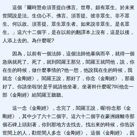
這個「爾時慧命須菩提白佛言。世尊。頗有眾生。於未來
世聞說是法。生信心不。佛言。須菩提。彼非眾生。非不眾
生。何以故。須菩提。眾生眾生者。如來說非眾生。是名眾
生。」這六十二個字，是在以前的翻譯本上沒有，這是以後，
人添上去的。為什麼呢?
因為，以前有一個法師，這個法師他暴病而卒，就得一個
急病就死了。死了，就到閻羅王那兒，閻羅王就問他，說，你
在生的時候，做什麼事情的?他一想，他說我在生的時候，我
就念《金剛經》。閻羅王說，那好了，你念《金剛經》，那最
好了。你請坐啦!於是乎就請他坐著。坐著幹什麼呢?叫他念一
部《金剛經》給閻羅王聽聽。
這一念《金剛經》，念完了，閻羅王說，喔!你念那《金
剛經》，其中少了六十二個字。這六十二個字在豪洲鍾離寺那
個石碑上頭刻著，你到那地方去找去。找出來的時候，你告訴
世間上的人，勸世間人多念《金剛經》。這個《金剛經》，因