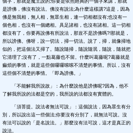
個字，那就是魔王說的;你要是依照經典的一個字來講，那就
是謗佛，佛沒有說法。佛沒有說法;為什麼這樣講?這是，因為
佛是無我相，無人相，無眾生相，連一切相都沒有;也沒有一
個色相，也沒有一個總相。具足諸相，也沒有諸相。這一切相
都沒有了，你要再說佛有所說法，那豈不是謗佛嗎?!那就是，
所以謗佛。佛呀，說一切法，掃一切法。說了，掃，就像掃地
似的，把這個法又掃了。隨說隨掃，隨說隨泯，隨說，隨就把
它清理了;沒有了，一點葛藤也不留。什麼叫葛藤呢?葛藤就是
痲煩的事情，就是這些個囉囉嗦嗦不清楚的事情。所以，沒有
這些個不清楚的事情。「即為謗佛。」
「不能解我所說故」：為什麼說他是謗佛呢?因為，他不
了解我所說的法都是空的，我所說的法都沒有實體的。
「須菩提。說法者無法可說」：這個說法，因為眾生有分
別，所以說出這一些個法;你要沒有分別了，就無法可說。沒
有法可以說的「是名說法。」那麼沒有法可說，這才是真正的
說法。