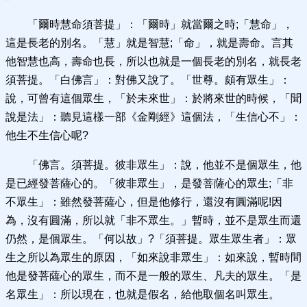
「爾時慧命須菩提」：「爾時」就當爾之時;「慧命」，
這是長老的別名。「慧」就是智慧;「命」，就是壽命。言其
他智慧也高，壽命也長，所以也就是一個長老的別名，就長老
須菩提。「白佛言」：對佛又說了。「世尊。頗有眾生」：
說，可曾有這個眾生，「於未來世」：於將來世的時候，「聞
說是法」：聽見這樣一部《金剛經》這個法，「生信心不」：
他生不生信心呢?
「佛言。須菩提。彼非眾生」：說，他並不是個眾生，他
是已經發菩薩心的。「彼非眾生」，是發菩薩心的眾生;「非
不眾生」：雖然發菩薩心，但是他修行，還沒有圓滿呢!因
為，沒有圓滿，所以就「非不眾生。」暫時，並不是眾生而還
仍然，是個眾生。「何以故」?「須菩提。眾生眾生者」：眾
生之所以為眾生的原因，「如來說非眾生」：如來說，暫時間
他是發菩薩心的眾生，而不是一般的眾生、凡夫的眾生。「是
名眾生」：所以現在，也就是假名，給他取個名叫眾生。