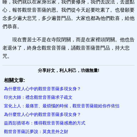
睡，我們就以在家身出家，我們要修身，我們去說法，去盡點
心，報答觀世音菩薩的恩。我們從今天起要吃素了。也發願要
念多少遍大悲咒，多少遍普門品。大家也都為他們歡喜，給他
們恭喜。
現在曹居士不是在寺院閉關，而是在家裡頭閉關。他也告
老退休了，終身念觀世音菩薩，誦觀音菩薩普門品，持大悲
咒。
分享好文，利人利己，功德無量!
相關文章:
為什麼世人心中的觀世音菩薩多現女身？
印光大師：禮念觀世音菩薩求子疏文
宣化上人：最痛苦、最煩惱的時候，觀世音菩薩能給你作依怙
為什麼世人心中的觀世音菩薩多現​女身？
益西彭措堪布：獲得觀世音菩薩感應的方式
觀世音菩薩託夢說：莫貪意外之財