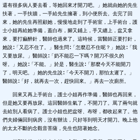
還有很多病人要去看，等她回來才開刀吧。」她就由她的先生
扶著，一手扶牆，一手給先生擁著，到小便所去。去完了回
來，她的先生再照顧她，慢慢地走到了手術室，上手術台，護
士小姐再給她準備，蓋白布，腳又鋪上，手又纏上，盆又拿
來，要打痲醉針，醫師也過來了。這時候，當醫師正要打針，
她說∶「又忍不住了。」醫生問∶「怎麼忍不住呢？」她說∶「我
又要放尿。」醫師說∶「奶不能忍一下嗎？開刀不很久的
呀。」她說∶「不能。」於是，醫生說∶「那麼今天不能開刀
了，明天吧。」她的先生說∶「今天不開刀，那怕太遲了。」
醫師說∶「好，就再去一次，趕快回來。」再去一次廁所。
回來又再上手術台，護士小姐再作準備，醫師也再回來，
但是她又要再放尿。這回醫師生氣了，不開刀了。罵了兩句就
去給別人看病了。護士小姐也把盆呀、布呀，都收起來了。他
們夫婦倆回到病房，沒有辦法，只好等到明天才開刀。晚上他
的太太不斷的念觀音菩薩，先生也陪著她念。