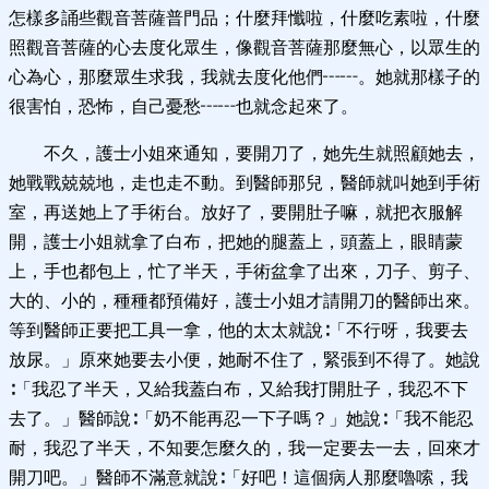
怎樣多誦些觀音菩薩普門品；什麼拜懺啦，什麼吃素啦，什麼
照觀音菩薩的心去度化眾生，像觀音菩薩那麼無心，以眾生的
心為心，那麼眾生求我，我就去度化他們┅┅。她就那樣子的
很害怕，恐怖，自己憂愁┅┅也就念起來了。
不久，護士小姐來通知，要開刀了，她先生就照顧她去，
她戰戰兢兢地，走也走不動。到醫師那兒，醫師就叫她到手術
室，再送她上了手術台。放好了，要開肚子嘛，就把衣服解
開，護士小姐就拿了白布，把她的腿蓋上，頭蓋上，眼睛蒙
上，手也都包上，忙了半天，手術盆拿了出來，刀子、剪子、
大的、小的，種種都預備好，護士小姐才請開刀的醫師出來。
等到醫師正要把工具一拿，他的太太就說∶「不行呀，我要去
放尿。」原來她要去小便，她耐不住了，緊張到不得了。她說
∶「我忍了半天，又給我蓋白布，又給我打開肚子，我忍不下
去了。」醫師說∶「奶不能再忍一下子嗎？」她說∶「我不能忍
耐，我忍了半天，不知要怎麼久的，我一定要去一去，回來才
開刀吧。」醫師不滿意就說∶「好吧！這個病人那麼嚕嗦，我