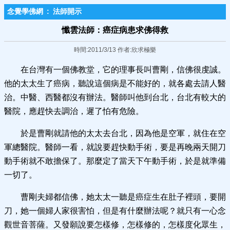
念覺學佛網
:
法師開示
懺雲法師：癌症病患求佛得救
時間:2011/3/13 作者:欣求極樂
在台灣有一個佛教堂，它的理事長叫曹剛，信佛很虔誠。
他的太太生了癌病，聽說這個病是不能好的，就各處去請人醫
治。中醫、西醫都沒有辦法。醫師叫他到台北，台北有較大的
醫院，應趕快去調治，遲了怕有危險。
於是曹剛就請他的太太去台北，因為他是空軍，就住在空
軍總醫院。醫師一看，就說要趕快動手術，要是再晚兩天開刀
動手術就不敢擔保了。那麼定了當天下午動手術，於是就準備
一切了。
曹剛夫婦都信佛，她太太一聽是癌症生在肚子裡頭，要開
刀，她一個婦人家很害怕，但是有什麼辦法呢？就只有一心念
觀世音菩薩。又發願說要怎樣修，怎樣修的，怎樣度化眾生，