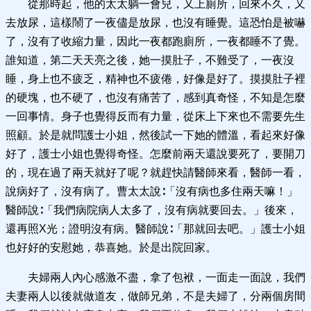
從那時起，他的太太躺一會兒，又上廁所，回來不久，又
去放尿，這樣鬧了一夜儘是放尿，也沒有睡覺。這恐怕是被嚇
了，沒有了收縮力量，因此一夜都跑廁所，一夜都睡不了覺。
誰知道，第二天天亮之後，她一摸肚子，不難受了，一夜沒
睡，身上也不疲乏，精神也不疲倦，好像是好了。摸摸肚子裡
的硬塊，也不硬了，也沒有痛苦了，感到真奇怪，不知是怎麼
一回事情。身子也覺得反而有力量，從床上下來也不需要先生
照顧。於是就問護士小姐，然後試一下她的體溫，看起來好像
好了，護士小姐也覺得奇怪。怎麼前兩天還說要死了，要開刀
的，現在過了兩天就好了呢？就趕快請醫師來看，醫師一看，
說病好了，沒有病了。曹太太說∶「沒有病也多住兩天嘛！」
醫師說∶「我們病院病人太多了，沒有病就要回去。」後來，
還再照X光；證明沒有病。醫師說∶「那就回去吧。」護士小姐
也好好的安慰她，恭喜她。於是出院回家。
夫婦兩人內心感激不盡，拿了包袱，一面走一面說，我們
夫妻兩人以後就做道友，做師兄弟，不是夫婦了，分兩個房間