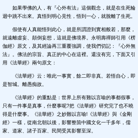
如果學佛的人，有『心外有法』這個觀念，就是在生死輪
迴中跳不出來。真悟到明心見性，悟到一心，就脫離了生死。
假使有人真能悟到此心，就是所謂證到實相般若，那麼，
就遠離虛妄、顛倒妄想，這就是佛境界。永明壽禪師引用《楞
伽經》原文，及其經論再三重覆強調，使我們切記：『心外無
法』。佛法的宗旨、真正的中心在這裡。還沒有完，下面又引
用《法華經》兩句原文：
《法華經》云：唯此一事實，餘二即非真。若悟自心，即
是智城。離愚痴故。
《法華經》的重點是：世界上所有難以言喻的事都假事，
只有一件事是真事，什麼事呢?把《法華經》研究完了也不曉
得是什麼事。《法華經》之妙難以言喻!《法華經》與《金剛
經》一樣，從南北朝以後，影響整箇中國文化一千多年，儒
家、道家、諸子百家、民間受其影響至深。