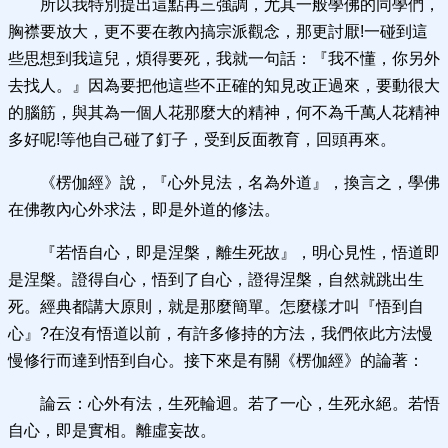
所以我特別提出這點再三強調，尤其一般學佛的同學們，
胸襟要放大，更不要在教內搞宗派觀念，那更討厭!一碰到這
些思想到我這兒，煩得要死，我就一句話：『我不懂，你另外
去找人。』因為要把他這些不正確的知見改正過來，要動很大
的腦筋，與其為一個人花那麼大的精神，何不為千萬人花精神
多好呢!等他自己碰了釘子，受到反面教育，回頭再來。
《楞伽經》說，『心外見法，名為外道』，換言之，學佛
在佛教內心外求法，即是外道的修法。
『若悟自心，即是涅槃，離生死故』，明心見性，悟道即
是涅槃。證得自心，悟到了自心，證得涅槃，自然就跳出生
死。經典都講大原則，就是那麼簡單。怎麼樣才叫『悟到自
心』?在沒有悟道以前，有許多修持的方法，我們依此方法慢
慢修行而達到悟到自心。接下來是有關《楞伽經》的論著：
論云：心外有法，生死輪迴。若了一心，生死永絕。若悟
自心，即是實相。離虛妄故。