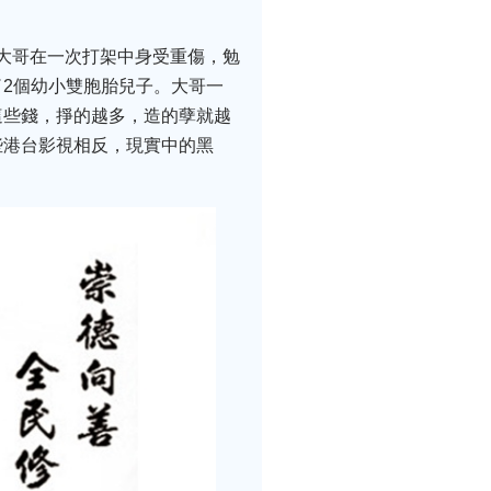
。大哥在一次打架中身受重傷，勉
2個幼小雙胞胎兒子。大哥一
這些錢，掙的越多，造的孽就越
些港台影視相反，現實中的黑