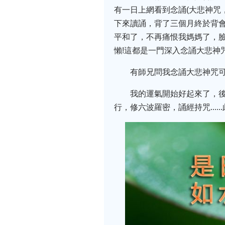
有一日上網看到念誦(大悲神咒
下來讀誦，背了三個月終於背
平和了，不再痛恨我媽媽了，臉
懶!這都是一門深入念誦大悲神
有師兄問我念誦大悲神咒可
我的運氣開始好起來了，
行，修六波羅密，誦經持咒...