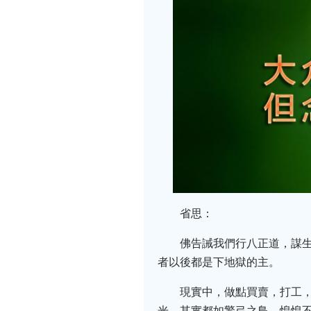
省思：
佛告誡我們行八正道，謀
者以後都是下地獄的主。
現實中，做點買賣，打工
光，其實都如驚弓之鳥，惶惶