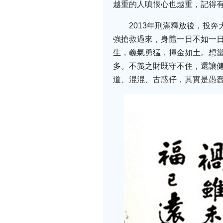
越重的人嗔恨心也越重，記得有
2013年刑滿釋放後，投
強搶救過來，身體一日不如一
生，義氣勇猛，揮金如土。想
多。不義之財既守不住，還讓
道、混混、古惑仔，其實是愚