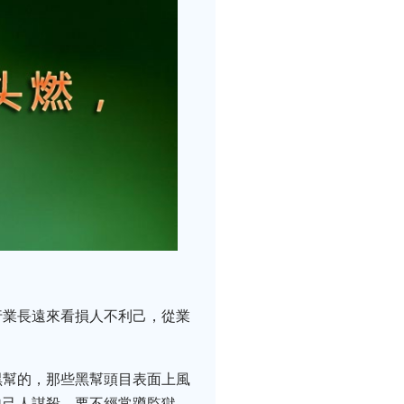
行業長遠來看損人不利己，從業
黑幫的，那些黑幫頭目表面上風
自己人謀殺，要不經常蹲監獄。