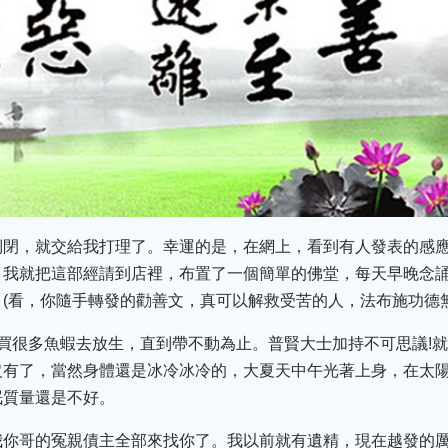
倒閉，就交給我打理了。幸運的是，在網上，看到有人發表的感
，我就把這部經請到店裡，布置了一個簡單的佛堂，每天早晚念
(看，你隨手轉發的勸善文，真可以解救受苦的人，法布施功德無
買很多魚蝦去放生，直到帶不動為止。普賢大士加持不可思議!就
沒有了，當然身體還是冰冷冰冷的，大夏天中午光著上身，在太
眠質量還是不好。
我你哥的冤親債主全部來找你了。我以前就有遺精，現在越發的