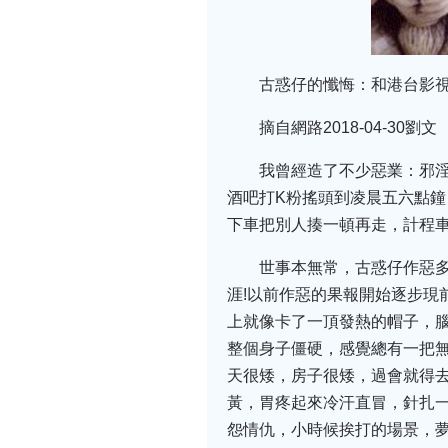
古惑仔的懺悔：和港台影
摘自網路2018-04-30劉文
我曾經造了不少惡業：邪
酒吧打K粉搖頭到凌晨五六點
下車把別人揍一頓再走，計程
世事本無常，古惑仔作惡多
涯!以前作惡的果報開始逐步現
上就像卡了一頂發熱的帽子，腦
整個身子僵硬，感覺總有一把
天很矮，房子很矮，過會就得去
黃，胃疼起來冷汗直冒，針扎
怨情仇，小時候挨打的場景，