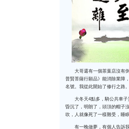
大哥還有一個茶葉店沒有
普賢菩薩行願品》能消除業障
名號。我從此開始了修行之路。
大冬天4點多，騎公共車子
昏沉了，明朗了，頭頂的帽子
吹，人就像死了一樣難受，睡
有一晚做夢，有個人告訴