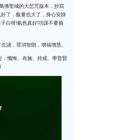
國萬佛聖城的大悲咒版本，抄寫
也好了，飯量也大了，身心安靜
子白呀!氣色真好!功課不要偷
常念誦，罪消智朗，增福增慧。
行：懺悔、布施、持戒、學普賢
!