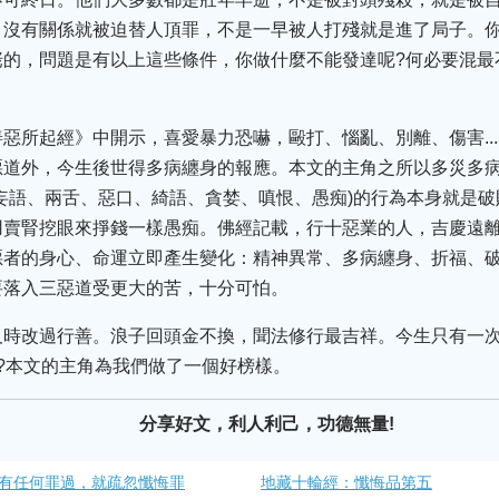
，沒有關係就被迫替人頂罪，不是一早被人打殘就是進了局子。
佬的，問題是有以上這些條件，你做什麼不能發達呢?何必要混最
惡所起經》中開示，喜愛暴力恐嚇，毆打、惱亂、別離、傷害....
惡道外，今生後世得多病纏身的報應。本文的主角之所以多災多
妄語、兩舌、惡口、綺語、貪婪、嗔恨、愚痴)的行為本身就是
用賣腎挖眼來掙錢一樣愚痴。佛經記載，行十惡業的人，吉慶遠
惡者的身心、命運立即產生變化：精神異常、多病纏身、折福、
要落入三惡道受更大的苦，十分可怕。
時改過行善。浪子回頭金不換，聞法修行最吉祥。今生只有一次
?本文的主角為我們做了一個好榜樣。
分享好文，利人利己，功德無量!
有任何罪過，就疏忽懺悔罪
地藏十輪經：懺悔品第五