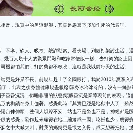
視相反，現實中的黑道混混，其實是愚蠢下賤加作死的代名詞。
淫、不孝、砍人、吸毒、敲詐勒索、看夜場，到處打架討生活，
鐘，幾百人幾十人的聚眾鬥毆和吃家常便飯一樣。去打架的路上因
車司機都怕我們，打的費都不敢收，這就是我以前每天的生活。
端更是好景不長。前幾年趕上了全國嚴打，我於2010年夏季入
前了，出獄之後身體健康幾盡報廢!渾身冰冷冰冷的，沒有一絲
子昏昏沉沉，似睡非睡的狀態(頭腦昏沉是業障現前的表現，這
無形的枷鎖在身上伽著。感覺此時「其實已經是地獄中人了，雖
陽台伸伸頭，整個人煩躁不安，站也不是坐也不是，神經都是蹦
一般的感覺，發作起來痛得在地上縮捲成一團。吃飯也少，瘦得
夢寐之中大喊大叫，對我的媽媽更是恨之入骨，成天想著把她，拋