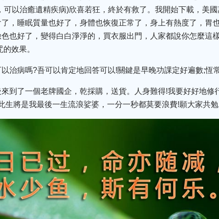
，可以治癒遺精疾病)欣喜若狂，終於有救了。我開始下載，美
會了，睡眠質量也好了，身體也恢復正常了，身上有熱度了，胃
色也好了，變得白白淨淨的，買衣服出門，人家都說你怎麼這樣
咒的效果。
以治病嗎?吾可以肯定地回答可以!關鍵是早晚功課定好遍數;恆
後來到了一個老牌國企，乾採購，送貨。人身難得!我要好好地修
...此生將是我最後一生流浪娑婆，一分一秒都莫要浪費!願大家共勉