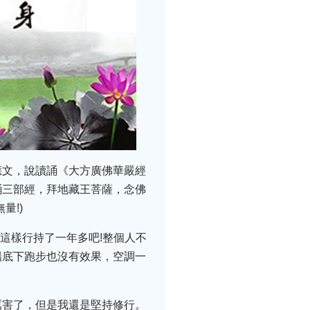
應文，說讀誦《大方廣佛華嚴經
誦三部經，拜地藏王菩薩，念佛
量!)
這樣行持了一年多吧!整個人不
陽底下跑步也沒有效果，空調一
厲害了，但是我還是堅持修行。