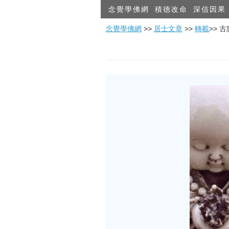
念覺學佛網
積德改命
深信因果
念覺學佛網
>>
居士文章
>>
轉載
>> 