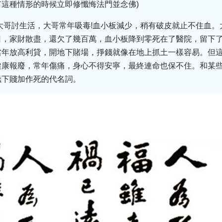
這種情形的時候立即修懺悔法門並念佛)
奔大哥討生活，大哥常年吸毒!血小板減少，稍有破皮就止不住血
日，家財散盡，還欠了幾百萬，血小板降到零死在了醫院，留下了
當年放高利貸，開地下賭場，掙錢就像在地上抓土一樣容易。但
健康報廢，常年傷痛，身心不得安寧，最終連命也保不住。和某
蠢下賤加作死的代名詞。