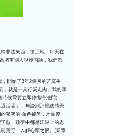
運輸非法東西，搶工地，每天在
為堵車別人說幾句話，我們都
獄，開始了3年2個月的苦窯生
熱氣，就是一具行屍走肉。我的頭
個時候需要立即修懺悔法門)，
然還活著」。無論到那裡總感覺
的緊緊的!面色黎黑，牙齒髮
變了型，睡夢中都是江湖上的恩
屍荒野，以解心頭之恨。(業障