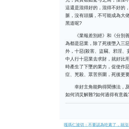
這還是混得好的，混得不好的
脈，沒有頭腦，不可能成為大
黑道呢?
《業報差別經》和《分別善
為都是惡業，除了死後墮入三
外，十惡(殺害、盜竊、邪淫、
中人行十惡業去求財，就好比
時產生了下墜的業力，促使作
症、兇殺、眾苦所圍，死後更
幸好主角能夠得聞佛法，及
如何消災解難?如何過得有意義
嘎瑪仁波切：不要認為吃素了，就沒