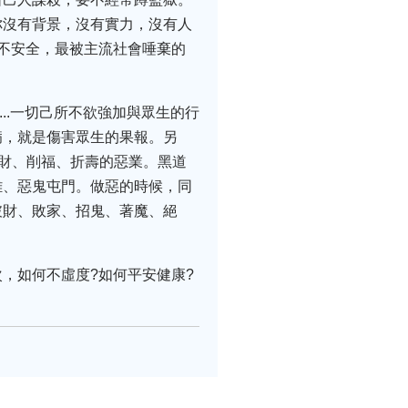
你沒有背景，沒有實力，沒有人
不安全，最被主流社會唾棄的
..一切己所不欲強加與眾生的行
病，就是傷害眾生的果報。另
破財、削福、折壽的惡業。黑道
離、惡鬼屯門。做惡的時候，同
破財、敗家、招鬼、著魔、絕
，如何不虛度?如何平安健康?