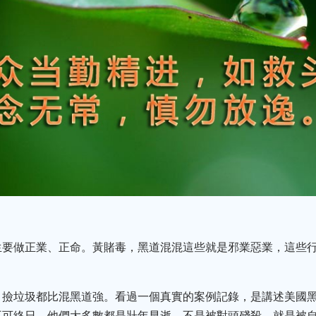
生要做正業、正命。黃賭毒，黑道混混這些就是邪業惡業，這些
，撿垃圾都比混黑道強。看過一個真實的案例記錄，是講述美國
不可終日。他們大多數都是壯年早逝，不是被對頭殘殺，就是被