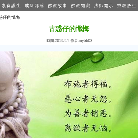
素食護生
戒除邪淫
佛教故事
佛教知識
法師開示
戒殺放生
古惑仔的懺悔
古惑仔的懺悔
時間:2019/9/2 作者:mybb03