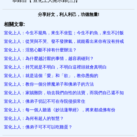
恭錄自【 宣化上人開示錄(三)】
分享好文，利人利己，功德無量!
相關文章:
宣化上人：今生不籠鳥，來生不坐監；今生不釣魚，來生不討飯
宣化上人：從哭與不哭、發不發脾氣，就能看出來你有沒有持戒
宣化上人：淫慾心斷不掉有什麼辦法？
宣化上人：為什麼越討厭的事情，越容易碰到？
宣化上人：持咒就是不明白，不明白這裡頭就會真明白
宣化上人：就是這個「愛」和「欲」，教你愚痴的
宣化上人：教你一個分辨魔弟子和佛弟子的方法
宣化上人：家賊難防，劫去我們自性的法寶，而我們自己還不知
宣化上人：佛弟子切記不可在寺院侵損常住
宣化上人：每一個人聽過《妙法蓮華經》，將來都成佛有份
宣化上人：為何有超人的智​慧？
宣化上人：佛弟子可不可以吃雞蛋？