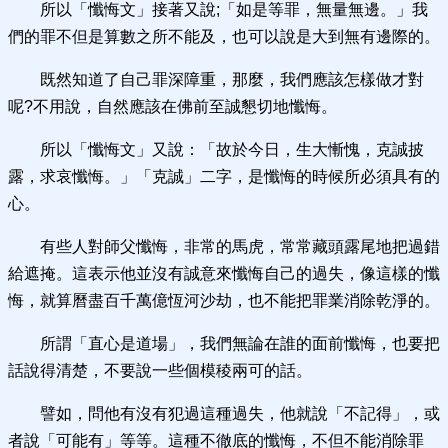
所以「懺悔文」接著又說;「如是等罪，無量無邊。」我
們的罪不但是算數之所不能及，也可以說是大到無有邊際的。
既然知道了自己罪深障重，那麼，我們應該怎樣做才對
呢?不用說，自然應該在佛前至誠懇切地懺悔。
所以「懺悔文」又說：「故於今日，生大慚愧，克誠披
露，求哀懺悔。」「克誠」二字，是懺悔的時候所必須具有的
心。
有些人對師父懺悔，非常的馬虎，常常藏頭露尾地把過錯
給遮掩。這表示他並沒有誠意來懺悔自己的過失，像這樣的懺
悔，就算曆盡百千萬億恆河沙劫，也不能把罪業消除乾淨的。
所謂「直心是道場」，我們無論在誰的面前懺悔，也要把
話說得清楚，不要說一些個模稜兩可的話。
譬如，問他有沒有犯過這種過失，他就說「不記得」，或
者說「可能有」等等。這種不徹底的懺悔，不但不能消除罪