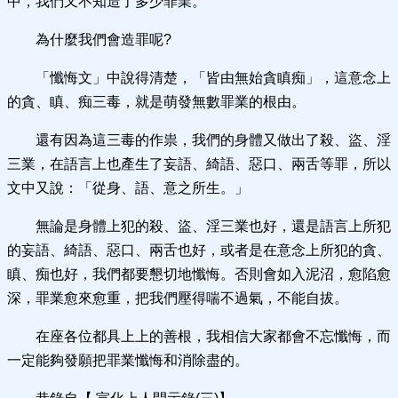
中，我們又不知造了多少罪業。
為什麼我們會造罪呢?
「懺悔文」中說得清楚，「皆由無始貪瞋痴」，這意念上
的貪、瞋、痴三毒，就是萌發無數罪業的根由。
還有因為這三毒的作祟，我們的身體又做出了殺、盜、淫
三業，在語言上也產生了妄語、綺語、惡口、兩舌等罪，所以
文中又說：「從身、語、意之所生。」
無論是身體上犯的殺、盜、淫三業也好，還是語言上所犯
的妄語、綺語、惡口、兩舌也好，或者是在意念上所犯的貪、
瞋、痴也好，我們都要懇切地懺悔。否則會如入泥沼，愈陷愈
深，罪業愈來愈重，把我們壓得喘不過氣，不能自拔。
在座各位都具上上的善根，我相信大家都會不忘懺悔，而
一定能夠發願把罪業懺悔和消除盡的。