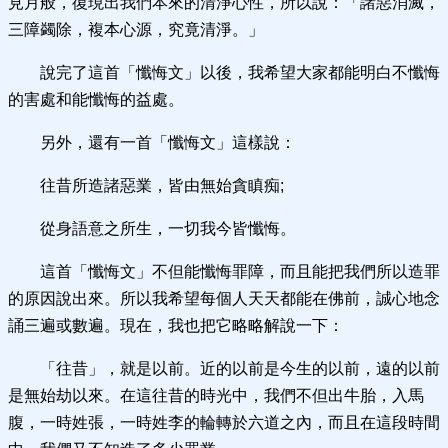
見月般，復現出我們本來的清淨心性，所以說：「諸惡消滅，
三障蠲除，複本心源，究竟清淨。」
說完了這首「懺悔文」以後，我希望大家都能明白不懺悔
的害處和能懺悔的益處。
另外，還有一首「懺悔文」這樣說：
往昔所造諸惡業，皆由無始貪瞋痴;
從身語意之所生，一切我今皆懺悔。
這首「懺悔文」不但能懺悔罪障，而且能把我們所以造罪
的原因說出來。所以我希望每個人天天都能在佛前，誠心地念
誦三遍或數遍。現在，我也把它略略解說一下：
「往昔」，就是以前。近的以前是今生的以前，遠的以前
是無始劫以來。在這往昔的時光中，我們不但出牛胎，入馬
腹，一時姓張，一時姓李的輪轉於六道之內，而且在這段時間