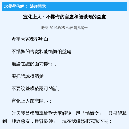
念覺學佛網
:
法師開示
宣化上人：不懺悔的害處和能懺悔的益處
時間:2019/8/25 作者:清凡居士
希望大家都能明白
不懺悔的害處和能懺悔的益處
無論在誰的面前懺悔，
要把話說得清楚，
不要說些模稜兩可的話。
宣化上人慈悲開示：
昨天我曾很簡單地對大家解說一段「懺悔文」，只是解釋
到「狎近惡友，違背良師」，現在我繼續把它說下去：