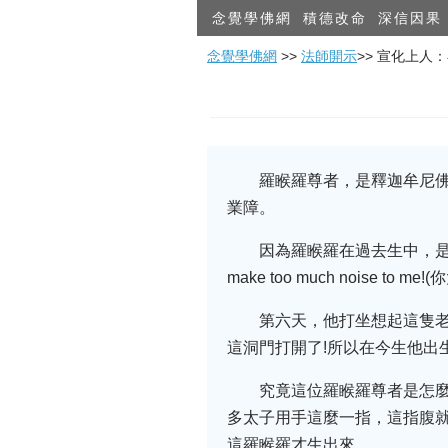
念覺學佛網
積德改命
深信因果
念覺學佛網
>>
法師開示
>> 宣化上人
羅睺羅尊者，是釋迦牟尼
業障。
因為羅睺羅在過去生中，是
make too much noise
第六天，他打坐想起這隻老
這洞門打開了!所以在今生他出
究竟這位羅睺羅尊者是怎麼
多太子用手這麼一指，這指腹就
這羅睺羅才生出來。