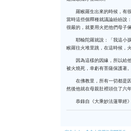
羅睺羅生出來的時候，有
當時這些個釋種就議論紛紛說：
很嚴的，就要用火把他們母子
耶輸陀羅就說：「我這小孩
睺羅往火堆里跳，在這時候，火
因為這樣的因緣，所以給
被火燒死，幸虧有菩薩保護著
在佛教里，所有一切都是
然後他就在母親肚裡頭住了六
恭錄自《大乘妙法蓮華經