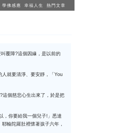
學佛感應
幸福人生
熱門文章
叫覆障?這個因緣，是以前的
人就要清淨、要安靜，「You
?這個慈悲心生出來了，於是把
以，你要給我一個兒子!」悉達
，耶輸陀羅肚裡懷著孩子六年，