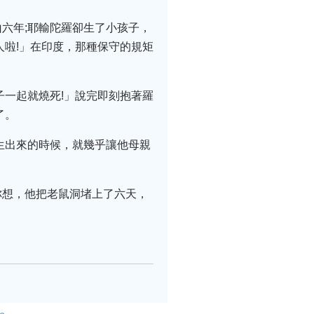
六年;耶輸陀羅卻生了小孩子，
人啦!」在印度，那種保守的規矩
子一起就燒死!」說完即刻抱著羅
了。
生出來的時候，就幾乎讓他母親
你想，他把老鼠洞堵上了六天，