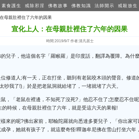
素食護生
戒除邪淫
佛教故事
佛教知識
法師開示
戒殺放生
：在母親肚裡住了六年的因果
宣化上人：在母親肚裡住了六年的因果
時間:2019/9/7 作者:清凡居士
佛的兒子，他這個名字「羅睺羅」是印度話，翻譯為覆障。為什麼
位修道人;有一天，正在打坐，聽到有老鼠咬木頭的聲音。修道的
 to me!(你太吵我了!)」於是把老鼠洞就給堵了，一堵就堵了六天。
鼠，「老鼠在裡邊，不知死了沒死?」他忍不住了;怎麼忍不住呢
生的時候，在母親肚裡住了六年，就是受這六天的果報!
樣來的呢?佛出家前，耶輸陀羅就向悉達多要兒子，「你出家可
成孕，她就有孩子了，就這麼奇怪!釋迦牟尼佛在雪山打坐六年