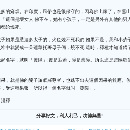
很多的痲煩。在印度，風俗也是很保守的，因為佛出家了，在雪山
「這個是壞女人!佛不在，她有小孩子，一定是另外有其他的男
倆都給燒死。
子如果是悉達多太子的，火也燒不死我們;如果不是，我和小孩
堆中就變成一朵蓮華托著母子倆，燒不死;這時，釋種才知道錯
他起名字，就叫「覆障」;覆是遮蓋，障是業障。所以這是羅睺羅
。
因果，就是佛的兒子羅睺羅尊者，也逃不出去這個因果的報應。
年，受這種果報，所以得一個名字就叫「覆障」。
》淺釋
分享好文，利人利己，功德無量!