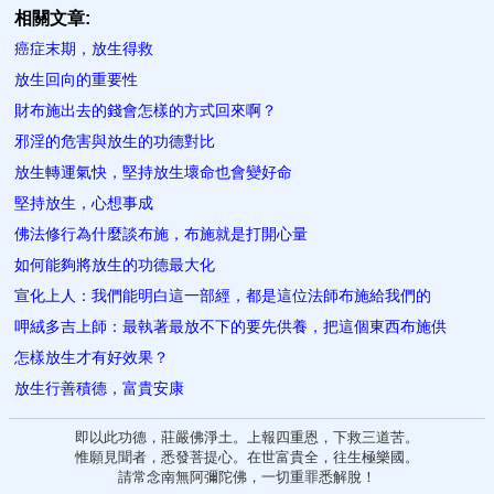
相關文章:
癌症末期，放生得救
放生回向的重要性
財布施出去的錢會怎樣的方式回來啊？
邪淫的危害與放生的功德對比
放生轉運氣快，堅持放生壞命也會變好命
堅持放生，心想事成
佛法修行為什麼談布施，布施就是打開心量
如何能夠將放生的功德最大化
宣化上人：我們能明白這一部經，都是這位法師布施給我們的
呷絨多吉上師：最執著最放不下的要先供養，把這個東西布施供
怎樣放生才有好效果？
放生行善積德，富貴安康
即以此功德，莊嚴佛淨土。上報四重恩，下救三道苦。
惟願見聞者，悉發菩提心。在世富貴全，往生極樂國。
請常念南無阿彌陀佛，一切重罪悉解脫！