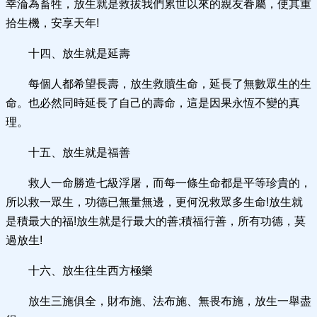
幸淪為畜牲，放生就是救拔我們累世以來的親友眷屬，使其重
拾生機，安享天年!
十四、放生就是延壽
每個人都希望長壽，放生救贖生命，延長了無數眾生的生
命。也必然同時延長了自己的壽命，這是因果永恆不變的真
理。
十五、放生就是福善
救人一命勝造七級浮屠，而每一條生命都是平等珍貴的，
所以救一眾生，功德已無量無邊，更何況救眾多生命!放生就
是積最大的福!放生就是行最大的善;積福行善，所有功德，莫
過放生!
十六、放生往生西方極樂
放生三施俱全，財布施、法布施、無畏布施，放生一舉盡