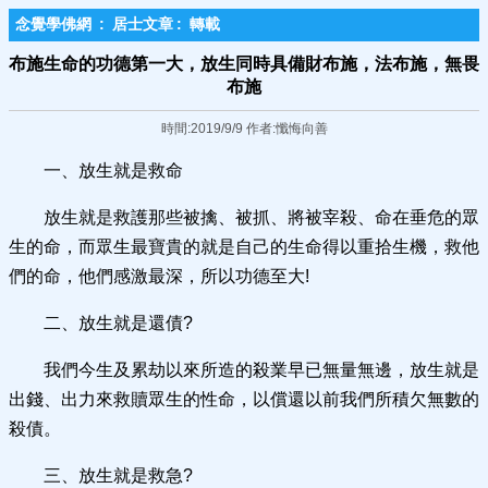
念覺學佛網
:
居士文章
:
轉載
布施生命的功德第一大，放生同時具備財布施，法布施，無畏
布施
時間:2019/9/9 作者:懺悔向善
一、放生就是救命
放生就是救護那些被擒、被抓、將被宰殺、命在垂危的眾
生的命，而眾生最寶貴的就是自己的生命得以重拾生機，救他
們的命，他們感激最深，所以功德至大!
二、放生就是還債?
我們今生及累劫以來所造的殺業早已無量無邊，放生就是
出錢、出力來救贖眾生的性命，以償還以前我們所積欠無數的
殺債。
三、放生就是救急?