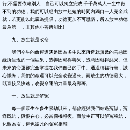
行;不需要依賴別人，自己可以獨立完成;千千萬萬人一生中做
不到的功德，我們可以經由放生短短的時間內獨自一人完全成
就，若更能以此廣為提倡，功德更加不可思議，所以放生功德
最為第一，非其他小善所能比!
九、放生就是改命
我們今生的命運遭遇是因為多生以來所造就無數的善惡因
緣所呈現的一個結果，造善因就得善果，造惡因就得惡果。但
未來的命運卻完全掌握在我們自己的手中。通過積福行善，誠
心懺悔，我們的命運可以完全改變過來。而放生的功德最大，
既直接又快速，改變命運的力量最為顯著。
十、放生就是解冤
每一個眾生在多生累劫以來，都曾經與我們結過冤讎，冤
讎既結，懷恨在心，必當伺機報復。而放生正可以解冤釋結，
化敵為友，避免彼此的冤冤相報!