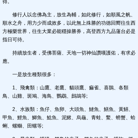
得。
修行人以念佛為主，放生為輔，如此修行，如順風之帆、
順水之舟，用力少而成效多，以此無上殊勝的功德回嚮往生西
方極樂世界，往生大業必能穩操勝券，高登西方九品蓮台必是
指日可待。
持續放生者，受佛菩薩、天地一切神仙讚嘆護佑，有求必
應。
一是放生種類很多：
1、飛禽類：山鷹、老鷹、貓頭鷹、痲雀、喜鵲、各類
鳥、山雞、斑鳩、海鳥、鸚鵡、鷓鴣等;
2、水族類：魚仔、魚卵、大頭魚、鰱魚、鱔魚、黃鱔、
甲魚、鯉魚、鯽魚、鯰魚、泥鰍、烏龜、青蛙、鱉、螃蟹、蛤
蜊、螺螄、田螺等;