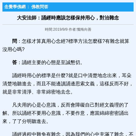
念覺學佛網
:
佛教問答
大安法師：誦經時應該怎樣保持用心，對治雜念
時間:2019/9/9 作者:懺悔向善
問
：怎樣才算真用心念經?標準方法怎麼樣?有雜念就算
沒用心嗎?
答
：誦經主要的心態是至誠懇切。
誦經時用心的標準是什麼?就是口中清楚地念出來，耳朵
清楚地聽進去，而且不能邊讀誦邊思索文義，這樣反而不好，
就是非常清淨、非常綿密地去念。
凡夫用的心是心意識，反而會障礙自己對經文義理的了
解。所以誦經不要用心意識，不要作意，應當綿綿密密誦出
來，了了分明聽進去。
誦經過程中難免有雜念，因為我們的心中充滿了雜念，不