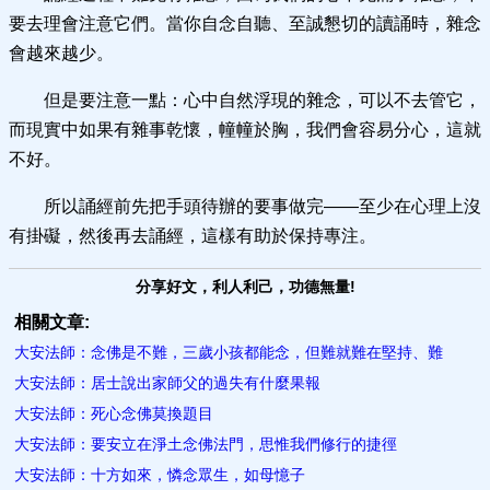
要去理會注意它們。當你自念自聽、至誠懇切的讀誦時，雜念
會越來越少。
但是要注意一點：心中自然浮現的雜念，可以不去管它，
而現實中如果有雜事乾懷，幢幢於胸，我們會容易分心，這就
不好。
所以誦經前先把手頭待辦的要事做完——至少在心理上沒
有掛礙，然後再去誦經，這樣有助於保持專注。
分享好文，利人利己，功德無量!
相關文章:
大安法師：念佛是不難，三歲小孩都能念，但難就難在堅持、難
大安法師：居士說出家師父的過失有什麼果報
大安法師：死心念佛莫換題目
大安法師：要安立在淨土念佛法門，思惟我們修行的捷徑
大安法師：十方如來，憐念​眾生，如母憶子