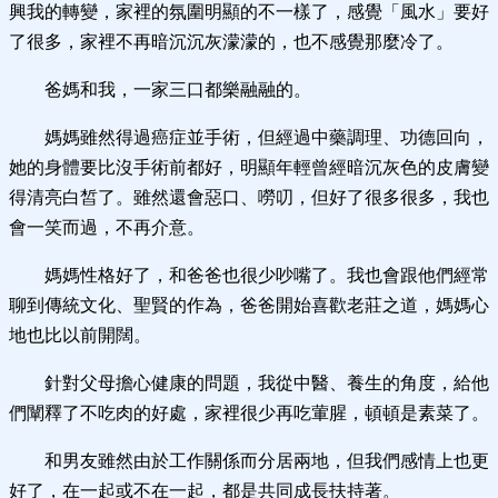
興我的轉變，家裡的氛圍明顯的不一樣了，感覺「風水」要好
了很多，家裡不再暗沉沉灰濛濛的，也不感覺那麼冷了。
爸媽和我，一家三口都樂融融的。
媽媽雖然得過癌症並手術，但經過中藥調理、功德回向，
她的身體要比沒手術前都好，明顯年輕曾經暗沉灰色的皮膚變
得清亮白皙了。雖然還會惡口、嘮叨，但好了很多很多，我也
會一笑而過，不再介意。
媽媽性格好了，和爸爸也很少吵嘴了。我也會跟他們經常
聊到傳統文化、聖賢的作為，爸爸開始喜歡老莊之道，媽媽心
地也比以前開闊。
針對父母擔心健康的問題，我從中醫、養生的角度，給他
們闡釋了不吃肉的好處，家裡很少再吃葷腥，頓頓是素菜了。
和男友雖然由於工作關係而分居兩地，但我們感情上也更
好了，在一起或不在一起，都是共同成長扶持著。