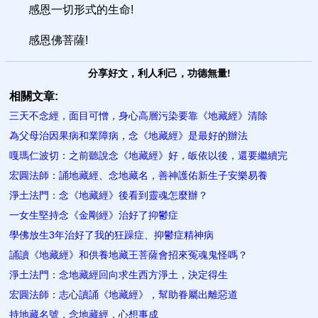
感恩一切形式的生命!
感恩佛菩薩!
分享好文，利人利己，功德無量!
相關文章:
三天不念經，面目可憎，身心高層污染要靠《地藏經》清除
為父母治因果病和業障病，念《地藏經》是最好的辦法
嘎瑪仁波切：之前聽說念《地藏經》好，皈依以後，還要繼續完
宏圓法師：誦地藏經、念地藏名，善神護佑新生子安樂易養
淨土法門：念《地藏經》後看到靈魂怎麼辦？
一女生堅持念《金剛經》治好了抑鬱症
學佛放生3年治好了我的狂躁症、抑鬱症精神病
誦讀《地藏經》和供養地藏王菩薩會招來冤魂鬼怪嗎？
淨土法門：念地藏經回向求生西方淨土，決定得生
宏圓法師：志心讀誦《地藏經》，幫助眷屬出離惡道
持地藏名號，念地藏經，心想事成