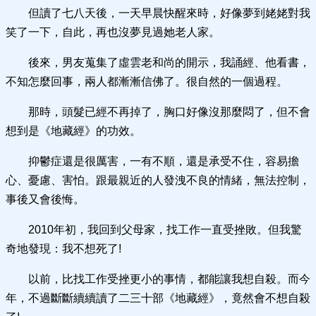
但讀了七八天後，一天早晨快醒來時，好像夢到姥姥對我
笑了一下，自此，再也沒夢見過她老人家。
後來，男友蒐集了虛雲老和尚的開示，我誦經、他看書，
不知怎麼回事，兩人都漸漸信佛了。很自然的一個過程。
那時，頭髮已經不再掉了，胸口好像沒那麼悶了，但不會
想到是《地藏經》的功效。
抑鬱症還是很厲害，一有不順，還是承受不住，容易擔
心、憂慮、害怕。跟最親近的人發洩不良的情緒，無法控制，
事後又會後悔。
2010年初，我回到父母家，找工作一直受挫敗。但我驚
奇地發現：我不想死了!
以前，比找工作受挫更小的事情，都能讓我想自殺。而今
年，不過斷斷續續讀了二三十部《地藏經》，竟然會不想自殺