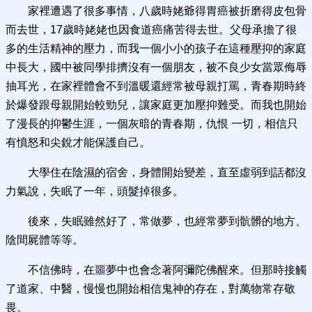
家裡遭遇了很多事情，八歲時姥爺得胃癌被折磨得皮包骨
而去世，17歲時姥姥也因食道癌痛苦得去世。父母承擔了很
多的生活精神的壓力，而我一個小小的孩子在這種壓抑的家庭
中長大，國中被同學排擠沒有一個朋友，被不良少女當眾侮辱
抽耳光，在家裡體會不到溫暖還經常被母親打罵，青春期時終
於爆發跟母親開始較勁兒，讓家庭更加壓抑難受。而我也開始
了漫長的抑鬱生涯，一個灰暗的青春期，仇恨 一切，相信只
有憤怒和尖銳才能保護自己。
大學住在陰濕的宿舍，身體開始變差，直至虛弱到話都沒
力氣說，失眠了一年，頭髮掉很多。
後來，失眠雖然好了，常做夢，也經常夢到骯髒的地方、
陰間屍體等等。
不信佛時，在噩夢中也會念著阿彌陀佛醒來。但那時接觸
了道家、中醫，慢慢也開始相信鬼神的存在，對萬物常存敬
畏。