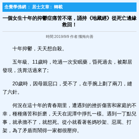
念覺學佛網
:
居士文章
:
轉載
一個女生十年的抑鬱症痛苦不堪，誦持《地藏經》從死亡邊緣
救回！
時間:2019/9/9 作者:懺悔向善
十年抑鬱，天天想自殺。
五年級、11歲時，吃過一次安眠藥，昏死過去，被鄰居
發現，洗胃活過來了;
20歲時，因母親惡口，受不了，在手腕上劃了兩刀，縫
了六針。
何況在這十年的青春期里，遭遇到的挫折傷害和家庭的不
幸，種種痛苦和折磨，天天在泥潭中掙扎一樣。遇到一丁點兒
事，就承擔不了，就想死。從小就看著爸媽吵架、惡罵、打
架，為了矛盾而鬧得一家都很壓抑。