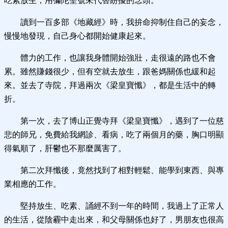
吃素放生，用彌陀聖號來代替紛擾的念頭。
讀到一百多部《地藏經》時，我拚命抑制住自己的妄念，
慢慢地發現，自己身心都開始健康起來。
體力的工作，也讓我身體開始強壯，走很遠的路也不會
累。雖然賺錢很少，但有空就去放生，跟爸媽關係也緩和起
來。並去了寺院，拜過兩次《梁皇寶懺》，都是生活中的轉
折。
第一次，去了博山正覺寺拜《梁皇寶懺》，遇到了一位慈
悲的師兄，免費給我網診、看病，吃了兩個月的藥，胸口明顯
得氣順了，肝鬱也不那麼厲害了。
第二次拜懺後，竟然找到了相對輕鬆、能學到東西、與專
業相應的工作。
堅持放生、吃素、誦經不到一年的時間，我過上了正常人
的生活，從陰霾中走出來，和父母關係也好了，男朋友也很高