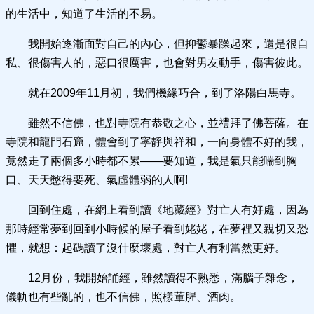
的生活中，知道了生活的不易。
我開始逐漸面對自己的內心，但抑鬱暴躁起來，還是很自
私、很傷害人的，惡口很厲害，也會對男友動手，傷害彼此。
就在2009年11月初，我們機緣巧合，到了洛陽白馬寺。
雖然不信佛，也對寺院有恭敬之心，並禮拜了佛菩薩。在
寺院和龍門石窟，體會到了寧靜與祥和，一向身體不好的我，
竟然走了兩個多小時都不累——要知道，我是氣只能喘到胸
口、天天憋得要死、氣虛體弱的人啊!
回到住處，在網上看到讀《地藏經》對亡人有好處，因為
那時經常夢到回到小時候的屋子看到姥姥，在夢裡又親切又恐
懼，就想：起碼讀了沒什麼壞處，對亡人有利當然更好。
12月份，我開始誦經，雖然讀得不熟悉，滿腦子雜念，
儀軌也有些亂的，也不信佛，照樣葷腥、酒肉。