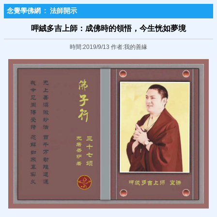
念覺學佛網
:
法師開示
呷絨多吉上師：成佛時的領悟，今生恍如夢境
時間:2019/9/13 作者:我的善緣