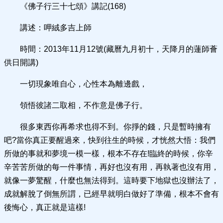
《佛子行三十七頌》講記(168)
講述：呷絨多吉上師
時間：2013年11月12號(藏曆九月初十，天降月的蓮師薈
供日開講)
一切現象唯自心，心性本為離邊戲，
領悟彼諸二取相，不作意是佛子行。
很多東西你再希求也得不到。你掙的錢，只是暫時擁有
吧?當你真正要醒過來，快到往生的時候，才恍然大悟：我們
所做的事就和夢境一模一樣，根本不存在!臨終的時候，你辛
辛苦苦所做的每一件事情，再好也沒有用，再執著也沒有用，
就像一夢驚醒，什麼也無法得到。這時要下地獄也沒辦法了，
成就解脫了倒無所謂，已經早就明白做好了準備，根本不會有
後悔心，真正就是這樣!