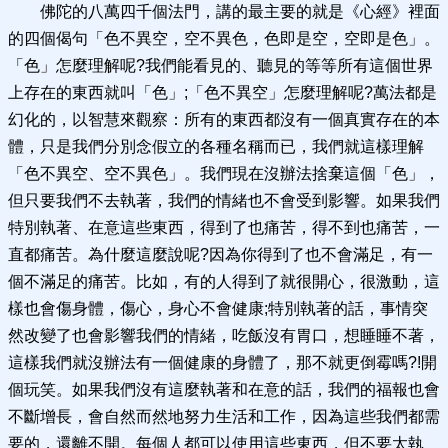
佛陀的八萬四千個法門，講的最主要的就是《心經》裡面
的四個偈句「色不異空，空不異色，色即是空，空即是色」。
「色」怎麼理解呢?我們能看見的、聽見的等等所有這個世界
上存在的東西就叫「色」;「色不異空」怎麼理解呢?萬法都是
幻化的，以智慧來觀察：所有的東西都沒有一個真實存在的本
體，只是我們分別念假立的各種名稱而已，我們就這樣理解
「色不異空、空不異色」。我們現在沒辦法捨棄這個「色」，
但只要我們不去執著，我們的情緒也不會受到影響。如果我們
特別執著、在意這些東西，得到了也痛苦，得不到也痛苦，一
直都痛苦。為什麼這麼說呢?因為你得到了也不會滿足，有一
個不滿足的痛苦。比如，有的人得到了就很開心，很激動，這
樣也會傷身體，傷心，身心不會健康;特別執著的話，事情突
然改變了也會影響我們的情緒，吃飯沒有胃口，想睡睡不著，
這樣我們就沒辦法有一個健康的身體了，那不就更倒霉嗎?!開
個玩笑。如果我們沒有這麼執著和在意的話，我們的福報也會
不斷增長，會自然而然地努力生活和工作，因為這些我們都需
要的，還離不開。每個人都可以使用這些東西，但不要太執