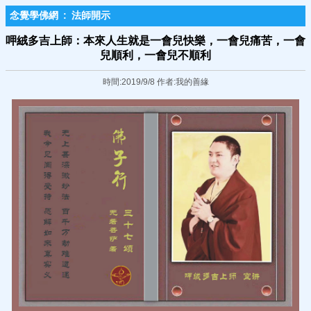
念覺學佛網
:
法師開示
呷絨多吉上師：本來人生就是一會兒快樂，一會兒痛苦，一會
兒順利，一會兒不順利
時間:2019/9/8 作者:我的善緣