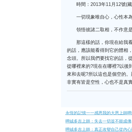
時間：2013年11月12
一切現象唯自心，心性本
領悟彼諸二取相，不作意
那這樣的話，你現在給我
的話，應該能看得到它的體相
念頭。所以我們要找它的話，
從哪裡來的?現在在哪裡?以後
來和去呢?所以這也是個空的。
非實有皆是空性，心也不是真
永恆的記憶一一感恩我的大恩上師呷
呷絨多吉上師：失去一切並不能成佛
呷絨多吉上師：真正改變自己從內心