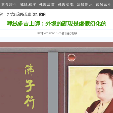
素食護生
戒除邪淫
佛教故事
佛教知識
法師開示
戒殺放生
上師：外境的顯現是虛假幻化的
呷絨多吉上師：外境的顯現是虛假幻化的
時間:2019/9/16 作者:我的善緣