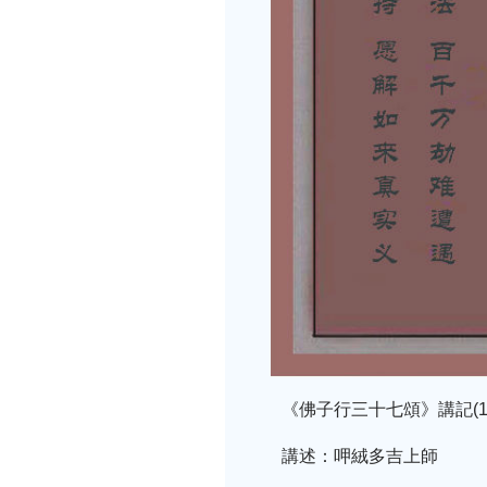
《佛子行三十七頌》講記(17
講述：呷絨多吉上師