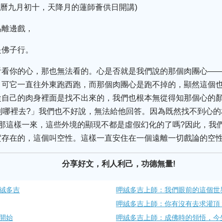
號(藏曆九月初十，天降月的蓮師薈供日開講)
為離邊戲，
是佛子行。
看看你的心，那也無法看的。心是否就是我們說的那個肉團心——
，可它一直往外東跑西跑，而那個肉團心是跑不掉的，顯然這個
從自己的肉身裡面是找不出來的，我們也根本無從得知那個心的
到哪裡去?」我們也不好說，無法給他回答。因為既然找不到心
那這樣一來，這些外境的顯現不都是虛假幻化的了嗎?因此，我
實存在的，這個叫空性。這樣一直安住在一個遠離一切戲論的空
分享好文，利人利己，功德無量!
絨多吉
呷絨多吉上師：我們眼前的這個世
呷絨多吉上師：你有沒有去求灌頂
開始
呷絨多吉上師：成佛時的領悟，今