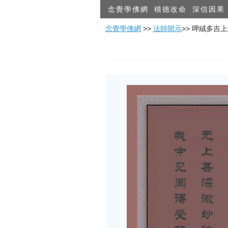
念覺學佛網
積德改命
深信因果
念覺學佛網
>>
法師開示
>> 呷絨多吉