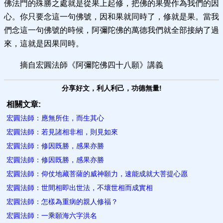
佛法門的殊勝之處就是從果上起修，把佛的果覺作為我們的因
心。你只要念這一句佛號，因和果就同時了，修就是果。當我
們念這一句佛號的時候，阿彌陀佛的萬德我們就全部接納了過
來，這就是因果同時。
摘自宏圓法師《阿彌陀佛四十八願》講義
分享好文，利人利己，功德無量!
相關文章:
宏圓法師：應無所住，而生其心
宏圓法師：若見諸相非相，則見如來
宏圓法師：修因既勝，感果亦勝
宏圓法師：修因既勝，感果亦勝
宏圓法師：仰仗地藏菩薩的威神願力，速能成就大菩提心愿
宏圓法師：世間相即出世法，不壞世相而成實相
宏圓法師：怎樣為重病的親人修福？
宏圓法師：一乘願海六字洪名