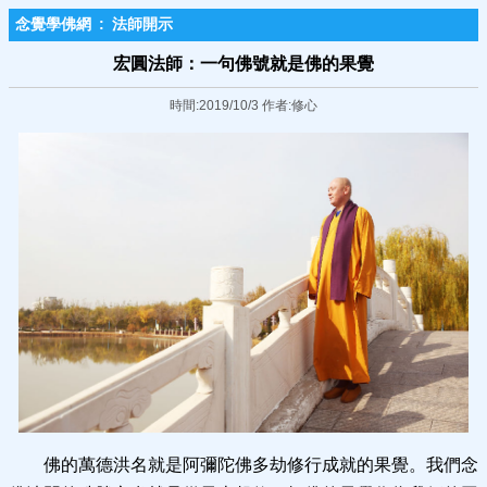
念覺學佛網
:
法師開示
宏圓法師：一句佛號就是佛的果覺
時間:2019/10/3 作者:修心
佛的萬德洪名就是阿彌陀佛多劫修行成就的果覺。我們念