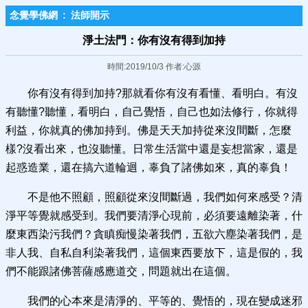
念覺學佛網
:
法師開示
淨土法門：你有沒有得到加持
時間:2019/10/3 作者:心源
你有沒有得到加持?那就看你有沒有看懂、看明白。有沒
有聽懂?聽懂，看明白，自己覺悟，自己也如法修行，你就得
利益，你就真的佛加持到。佛是天天加持從來沒間斷，怎麼
樣?沒看出來，也沒聽懂。日常生活當中還是妄想當家，還是
起惑造業，還在搞六道輪迴，辜負了諸佛如來，真的辜負！
不是他不照顧，照顧從來沒間斷過，我們如何來感受？清
淨平等覺就感受到。我們要清淨心現前，必須要遠離染著，什
麼東西染污我們？貪瞋痴慢染著我們，五欲六塵染著我們，是
非人我、自私自利染著我們，這個東西要放下，這是假的，我
們不能跟諸佛菩薩感應道交，問題就出在這個。
我們的心本來是清淨的、平等的、覺悟的，現在變成迷邪