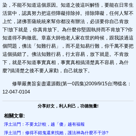
染，不能不知道這個原因。知道之後這叫解悟，要能在日常生
活當中，認真努力把這些障礙排除掉。排除障礙，任何人幫不
上忙，諸佛菩薩統統來幫你都沒有辦法，必須要你自己肯放
下!放下就是，你真肯放下。為什麼你堅固執持而不肯放下?你
知道得不夠徹底。章嘉大師他老人家在世的時候，跟我談過這
個問題，佛法「知難行易」，而不是知易行難，你千萬不要把
這個搞錯了。佛法知難行易，行太容易，放下就是。不肯放
下，就是不知道事實真相，事實真相搞清楚真不容易，為什
麼?搞清楚之後不要人家勸，自己就放下。
修華嚴奧旨妄盡還源觀(第一0四集)2009/9/15台灣檔名：
12-047-0104
分享好文，利人利己，功德無量!
相關文章:
淨土法門：不要太計較，越「傻」越有福​報
淨土法門：修得不錯鬼還來找她，護法神為什麼不干涉?