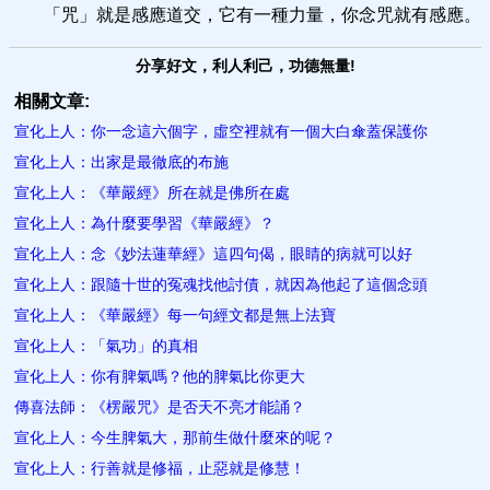
「咒」就是感應道交，它有一種力量，你念咒就有感應。
分享好文，利人利己，功德無量!
相關文章:
宣化上人：你一念這六個字，虛空裡就有一個大白傘蓋保護你
宣化上人：出家是最徹底的布​施
宣化上人：《華嚴經》所在就是佛所在處
宣化上人：為什麼要學習​《華嚴經》？
宣化上人：念《妙法蓮華經》這四句偈，眼睛的病就可以好
宣化上人：跟隨十世的冤魂找他討債，就因為他起了這個念頭
宣化上人：《華嚴經》每一句經文都是無上法寶
宣化上人：「氣功」的真相
宣化上人：你有脾氣嗎？他的脾氣比你更大
傳喜法師：《楞嚴咒》是否天不亮才能誦？
宣化上人：今生脾氣大，那前生做什麼來的呢？
宣化上人：行善就是修福，止惡就是修慧！