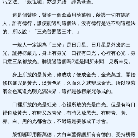
污之法。「般怛囉」亦是梵語，譯為傘蓋。
這是個譬喻，譬喻一個傘蓋用蔭萬物，蔭護一切有德的
人，誰有德行，誰便能遇到這個法，沒有德行是遇不到這種法
的。所以說：「三光普照透三才。」
一般人一定認為「三光」是日月星。日月星是外邊的三
光。誦持楞嚴咒，身上有身光，口裡有口光，心裡有心光，身
口意三業都放光。聽說過這個嗎?這是聞所未聞、見所未見。
身上所放的是黃光，修成功了便成金光，金光萬道。開始
修楞嚴咒是黃光，淡黃色的，久而久之就變成金光。所以說紫
磨金色萬道光明充滿法界，這都是修楞嚴咒修成的。
口裡所放的光是紅光，心裡所放的光是白光。但是有時口
裡也放黃光，有時又放青光，有時又放黑光。有時青、黃、
赤、白、黑的光都會放，不過這是要修成了才會。
般怛囉即用蔭萬德，大白傘蓋保護所有有德的、受持楞嚴