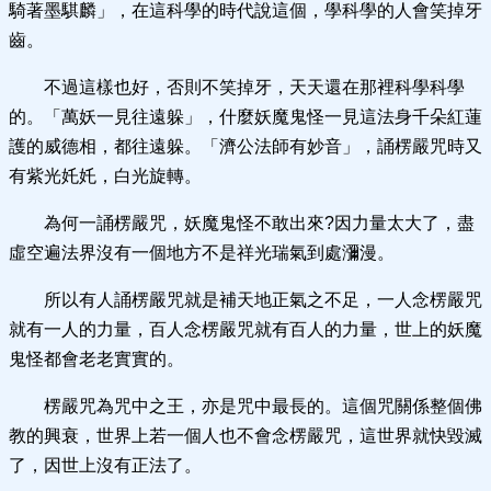
騎著墨騏麟」，在這科學的時代說這個，學科學的人會笑掉牙
齒。
不過這樣也好，否則不笑掉牙，天天還在那裡科學科學
的。「萬妖一見往遠躲」，什麼妖魔鬼怪一見這法身千朵紅蓮
護的威德相，都往遠躲。「濟公法師有妙音」，誦楞嚴咒時又
有紫光奼奼，白光旋轉。
為何一誦楞嚴咒，妖魔鬼怪不敢出來?因力量太大了，盡
虛空遍法界沒有一個地方不是祥光瑞氣到處瀰漫。
所以有人誦楞嚴咒就是補天地正氣之不足，一人念楞嚴咒
就有一人的力量，百人念楞嚴咒就有百人的力量，世上的妖魔
鬼怪都會老老實實的。
楞嚴咒為咒中之王，亦是咒中最長的。這個咒關係整個佛
教的興衰，世界上若一個人也不會念楞嚴咒，這世界就快毀滅
了，因世上沒有正法了。