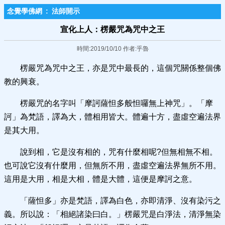
念覺學佛網
:
法師開示
宣化上人：楞嚴咒為咒中之王
時間:2019/10/10 作者:乎魯
楞嚴咒為咒中之王，亦是咒中最長的，這個咒關係整個佛
教的興衰。
楞嚴咒的名字叫「摩訶薩怛多般怛囉無上神咒」。「摩
訶」為梵語，譯為大，體相用皆大。體遍十方，盡虛空遍法界
是其大用。
說到相，它是沒有相的，咒有什麼相呢?但無相無不相。
也可說它沒有什麼用，但無所不用，盡虛空遍法界無所不用。
這用是大用，相是大相，體是大體，這便是摩訶之意。
「薩怛多」亦是梵語，譯為白色，亦即清淨、沒有染污之
義。所以說：「相絕諸染曰白。」楞嚴咒是白淨法，清淨無染