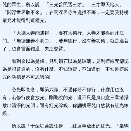
咒的眾生。所以說：「三光普照透三才」，三才即天地人。
「閻浮世界取不來」，在閻浮界你各處找不著，一定要受持楞
嚴咒才能得到這種光。
「大德大善能遇得」，要有大德行、大善才能得到此法
門。「無德無善不明白」，若無德行，沒有善功德，就是遇著
了，也會當面錯過，失之交臂。
看到金以為是銅，見到鑽石以為是玻璃，見到楞嚴咒卻認
為是很普通的，沒有什麼。不知道寶，不知道妙，不知道楞嚴
咒的功德是不可思議的!
心光即意念，即第六識。不過你若不修行，什麼用也沒
有，若修行便會放光。剛剛說的光，還不只是身口意三業清淨
放出清淨的光明，還有紅光繚繞，你誦楞嚴咒自然就有紅光繚
繞。
所以說「千朵紅蓮護住身」，紅蓮華放出的紅光。「坐駒