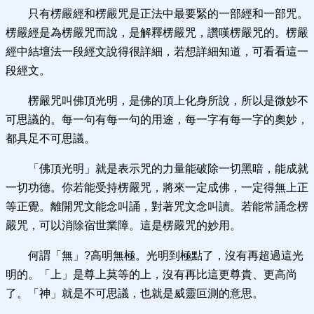
只有楞嚴經和楞嚴咒是正法中最要緊的一部經和一部咒。
楞嚴經是為楞嚴咒而說，是解釋楞嚴咒，讚嘆楞嚴咒的。楞嚴
經中結壇法一段經文說得很詳細，若想詳細知道，可看看這一
段經文。
楞嚴咒叫佛頂光明，是佛的頂上化身所說，所以是微妙不
可思議的。每一句有每一句的用途，每一字有每一字的奧妙，
都具足不可思議。
「佛頂光明」就是表示咒的力量能破除一切黑暗，能成就
一切功德。你若能受持楞嚴咒，將來一定成佛，一定得無上正
等正覺。離開咒文能念叫誦，對著咒文念叫讀。若能常誦念楞
嚴咒，可以消除宿世業障。這是楞嚴咒的妙用。
何謂「無」?高明無極。光明到極點了，沒有再超過這光
明的。「上」是尊上莫等的上，沒有再比這更尊貴、更高尚
了。「神」就是不可思議，也就是威靈叵測的意思。