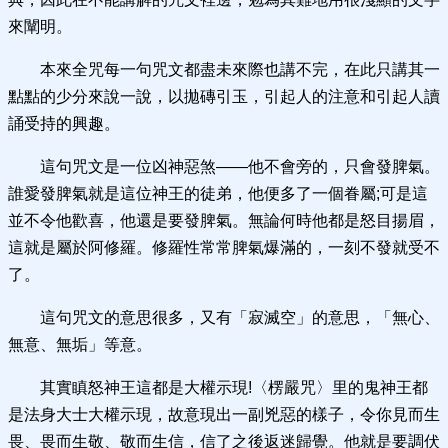
來闡明。
本來全咒每一句咒文都盡未來際也講不完，在此只講其一
點點的少分來說一說，以拋磚引玉，引起人的注意和引起人讀
誦受持的興趣。
這句咒文是一位凶神惡煞——他不會旁的，只會發脾氣。
誰愛發脾氣就是這位神王的徒弟，他便多了一個眷屬;可是這
並不令他歡喜，他還是要發脾氣。無論何時他都是怒目揚眉，
這就是屬於阿修羅。修羅性常常脾氣爆滿的，一刻不發就受不
了。
這句咒文的意思很多，又有「寂滅空」的意思，「無心、
無意、無垢」等意。
其實瞋怒神王這都是大權示現!〈楞嚴咒〉里的鬼神王都
是法身大士大權示現，故意現出一副兇惡的樣子，令你見而生
畏、畏而生敬、敬而生信，信了之後返迷歸覺。他就是要調伏