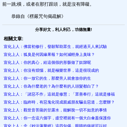
前一跳;橫，或者在那打跟頭，就是沒有障礙。
恭錄自《楞嚴咒句偈疏解》
分享好文，利人利己，功德無量!
相關文章:
宣化上人：佛當初修行，發願幫助眾生，就經過天人來試驗
宣化上人：狐臭是何因緣果報？如何減輕身上臭味？
宣化上人：你的真心，給這個假的形骸做了奴隸呢
宣化上人：你沒有煩惱，就是極樂世界，這是很現成的
宣化上人：你一放它的生，那麼旁人就會放你的生
宣化上人：你為什麼老的？為什麼有的人頭髮都白了？
宣化上人：「諸惡不作」這就是修慧；「眾善奉行」這就是修福
宣化上人：臨終時，有惡鬼化現成親戚朋友騙去惡道，怎麼辦？
宣化上人：觀世音菩薩的甘露水，能解脫一切不如意的事情
宣化上人：你一念這六個字，虛空裡就有一個大白傘蓋保護你
宣化上人：念《妙法蓮華經》這四句偈，眼睛的病就可以好