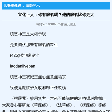
念覺學佛網
:
法師開示
宣化上人：你有脾氣嗎？他的脾氣比你更大
時間:2019/10/9 作者:清凡居士
瞋怒神王是大權示現
是要調伏那些有脾氣的眾生
(425)嘮怛唎曳泮
laodanliyepan
瞋怒神王寂滅空無心無意無垢宗
役使鬼魔嫉妒女改邪歸正任縱橫
〈楞嚴咒〉妙用無方，本來不能講解的;但在萬佛聖城，
大家發心要研究《華嚴經》、《法華經》、《楞嚴經》等經
典，因此在不能講解的咒文裡邊，勉為其難地用很淺顯的文字