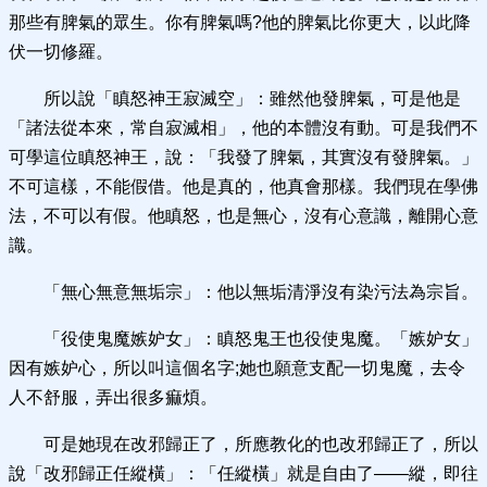
那些有脾氣的眾生。你有脾氣嗎?他的脾氣比你更大，以此降
伏一切修羅。
所以說「瞋怒神王寂滅空」：雖然他發脾氣，可是他是
「諸法從本來，常自寂滅相」，他的本體沒有動。可是我們不
可學這位瞋怒神王，說：「我發了脾氣，其實沒有發脾氣。」
不可這樣，不能假借。他是真的，他真會那樣。我們現在學佛
法，不可以有假。他瞋怒，也是無心，沒有心意識，離開心意
識。
「無心無意無垢宗」：他以無垢清淨沒有染污法為宗旨。
「役使鬼魔嫉妒女」：瞋怒鬼王也役使鬼魔。「嫉妒女」
因有嫉妒心，所以叫這個名字;她也願意支配一切鬼魔，去令
人不舒服，弄出很多痲煩。
可是她現在改邪歸正了，所應教化的也改邪歸正了，所以
說「改邪歸正任縱橫」：「任縱橫」就是自由了——縱，即往