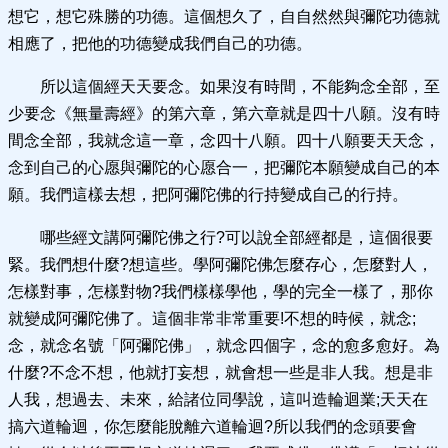
想它，想它殊勝的功德。這個想久了，自自然然與彌陀功德就
相應了，把他的功德變成我們自己的功德。
所以這個經天天要念。如果沒有時間，不能夠念全部，至
少要念《無量壽經》的第六章，第六章就是四十八願。沒有時
間念全部，我就念這一章，念四十八願。四十八願要天天念，
念到自己的心愿與彌陀的心愿合一，把彌陀本願變成自己的本
願。我們這樣去想，把阿彌陀佛的行持變成自己的行持。
哪些經文講阿彌陀佛之行?可以說全部經都是，這個很要
緊。我們想什麼?想這些。學阿彌陀佛怎麼存心，怎麼對人，
怎樣對事，怎樣對物?我們樣樣學他，學的完全一樣了，那你
就變成阿彌陀佛了。這個非常非常重要!不想的時候，就念;
念，就念名號「阿彌陀佛」，就念四個字，念的愈多愈好。為
什麼?不念不想，他就打妄想，就會想一些是非人我。想是非
人我，想過去、未來，給諸位同學說，這叫造輪迴業;天天在
搞六道輪迴，你怎麼能脫離六道輪迴?所以我們的念頭要會