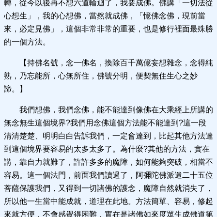
轉，從今以後再不想六道輪迴了，我要成佛。佛講「一切法從
心想生」，我的心想佛，當然就成佛，「憶佛念佛，現前當
來，必定見佛」，這個非常非常的重要，也是修行裡面最殊勝
的一個方法。
【持佛名號，念一佛名，換除百千萬億妄想雜念，念得純
熟，乃忘能所，心無所住，佛號分明，便契無住生心之妙
諦。】
我們想佛，我們念佛，能不能達到像佛在大乘經上所講的
無念無生這個境界?我們用念佛這個方法能不能達到?這一段
清清楚楚、明明白白告訴我們，一定會達到，比起其他方法達
到這個境界要容易的太多太多了。為什麼?其他的方法，實在
講，靠自力就難了，許許多多的魔障，如何能夠突破，相當不
容易。這一個法門，前面我們讀過了，阿彌陀佛派遣二十五位
菩薩保護我們，又得到一切諸佛的護念，魔障自然就消失了，
所以他一生當中能成就，道理在此地。方法簡單、容易，修起
來就方便，不會感覺得困難，實在是諸佛如來度眾生成佛道第