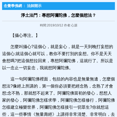
念覺學佛網
:
法師開示
淨土法門：專想阿彌陀佛，怎麼個想法？
時間:2019/10/12 作者:心源
【攝心專注。】
怎麼叫攝心?這個心，就是妄心，就是一天到晚打妄想的
這個心;就這個心就可以，教你不要打別的妄想。你不是天天
會想嗎?把這個想拉回來，專想阿彌陀佛，這就行了。所以是
以一念止一切妄念，我就想阿彌陀佛。
這一句阿彌陀佛裡面，包括的內容也是無量無邊，怎麼個
想法?像經上所講的，第一個你必須要把經念熟，念熟了才會
想;念不熟，那就想不起來了。阿彌陀佛當初的發心，想想人
家的發心，阿彌陀佛怎樣求學，阿彌陀佛怎樣修行，阿彌陀佛
怎樣建立極樂世界，阿彌陀佛怎樣接引一切眾生?你就想這
些，這一些事情《無量壽經》上講得非常清楚、非常明白，去