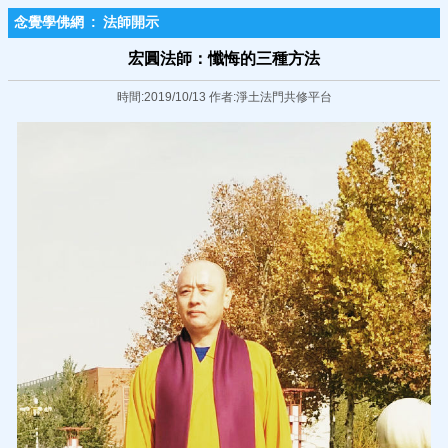
念覺學佛網
:
法師開示
宏圓法師：懺悔的三種方法
時間:2019/10/13 作者:淨土法門共修平台