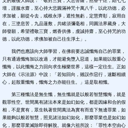
文的最後大師說：「敬對三寶，大悲菩薩，然香十炷，結七七
壇，謹服水齋，至心持大悲圓滿神咒十萬八千，以此功德，必
求加被，願從今去，戒根永淨，遮性無虧，定慧齊彰，寂用自
在，三塗息苦，九品蓮敷，共睹須彌毫相，同圓法界藏身，大
師發願，希望禮敬三寶，燃香供佛，虔誠持齋，至心持咒的功
德，以此功德，求佛加被自己往生淨土」。
我們也應該向大師學習，在佛前要志誠懺悔自己的罪業，
只有通過懺悔加以改過，才能避免墮入惡道，如果能以殷重心
懺悔，以此懺悔之力回向求生極樂世界，這樣一定往生。正如
大師在《示法源》中說：「若知回向，雖誤作惡行，速斷相續
心，起殷重懺悔，懺悔之力亦能往生。」這是取相懺。
第三種懺法是無生懺，無生懺就是以般若智慧懺悔，就是
觀罪性空。世間萬有諸法本來是如幻如化，都是因緣和合的假
相，不是實有，眾生執著世間萬法為實有而造下無邊罪業，如
果能夠以般若智慧，照見諸法如幻如化，那麼罪業也是如幻如
化，那麼罪業滅除即得解脫。就像六祖所說：「罪性本空由心