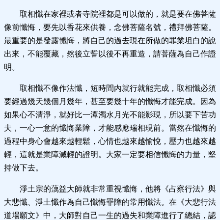
取相懺在家裡或者寺院裡都是可以做的，就是要在佛菩薩
像前懺悔，要先以香花來供養，念佛菩薩名號，禮拜佛菩薩。
最重要的是發露懺悔，將自己的過去現在所做的罪業坦白的說
出來，不能覆藏，然後立誓以後不再重造，請菩薩為自己作證
明。
取相懺不像作法懺，短時間內就行就能完成，取相懺必須
要經過幾天幾個月幾年，甚至要幾十年的懺悔才能完成。因為
如果心不清淨，就好比一潭濁水月光不能影現，所以要下苦功
夫，一心一意的懺悔業障，才能感應瑞相現前。當然在懺悔的
過程中身心會越來越輕鬆，心情也越來越愉悅，壓力也越來越
輕，這就是業障減輕的證明。大家一定要相信懺悔的力量，堅
持做下去。
淨土宗的蕅益大師就非常重視懺悔，他將《占察行法》與
大悲懺、淨土懺作為自己懺悔罪障的常用懺法。在《大悲行法
道場願文》中，大師對自己一生的過失和業障進行了總結，認