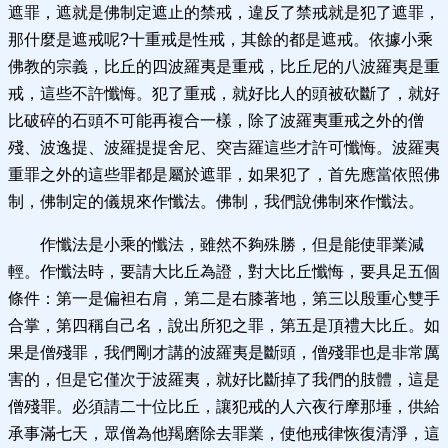
遮罪，遮就是佛制定遮止的禁戒，違反了禁戒就是犯了遮罪，
那什麼是遮戒呢?十重戒是性戒，其餘的都是遮戒。依據小乘
佛教的宗義，比丘的四波羅夷是重戒，比丘尼的八波羅夷是重
戒，這些不許懺悔。犯了重戒，就好比人的頭被砍斷了，就好
比破碎的石頭不可能再複合一樣，除了波羅夷重戒之外的僧
殘、波逸提、波羅提提舍尼、突吉羅這些才許可懺悔。波羅夷
重罪之外的這些罪都是屬於遮罪，如果犯了，首先應當依照佛
制，佛制定的儀規來作懺法。佛制，我們說佛制來作懺法。
作懺法是小乘的懺法，雖然不夠殊勝，但是能使罪業減
輕。作懺法時，要請大比丘為證，對大比丘懺悔，要具足五個
條件：第一是偏袒右肩，第二是右膝著地，第三以殷重心雙手
合掌，第四稱自己名，說出所犯之罪，第五是頂禮大比丘。如
果是僧殘罪，我們剛才講的波羅夷是斷頭，僧殘罪也是非常厲
害的，但是它僅次于波羅夷，就好比斷掉了我們的肢體，這是
僧殘罪。必須請二十位比丘，讓犯戒的人六夜行摩那埵，供給
承事滿七天，眾僧為他羯磨除去罪業，使他戒律恢復清淨，這