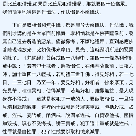
是比丘犯僧殘;如果是比丘尼犯僧殘呢，那就要四十位僧眾。
我們簡單地講這是作懺法，作法懺是小乘懺法。
下面是取相懺和無生懺，都是屬於大乘懺法。作法懺，我
們剛才講的是在大眾面前懺悔，取相懺就是在佛菩薩像前，發
露自己過去所造的惡業。痛徹懺悔，不斷地禮拜，直到感應佛
菩薩現瑞放光。比如像佛來摩頂、見光，這就證明所造的惡業
消除了。《梵網經》菩薩戒四十八輕中，第四十一條為利作師
戒中說：「若有犯十戒者，應教懺悔，在佛菩薩像前，日夜六
時，誦十重四十八輕戒，若到禮三世千佛，得見好相，若一七
日、二三七日，乃至一年，要見好相，好相者，佛來摩頂，見
光見華，種種異相，使得滅罪，若無好相，雖懺無益，是人現
身亦不得戒」，這就是教犯了十戒的人，要做取相懺，一旦得
見瑞相就能滅罪。這裡的十戒就是波羅夷重戒，包括殺戒、盜
戒、淫戒、妄語戒、酤酒戒、說四眾過戒、自贊毀他戒、慳惜
加毀戒、嗔心不受悔戒、謗三寶戒，犯了這十重戒就是性戒，
性罪就是自性罪，犯了性戒要以取相懺來滅罪。