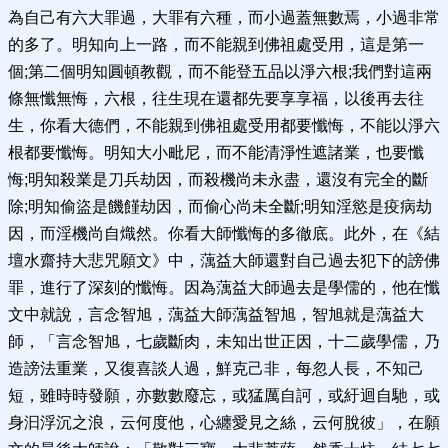
為自己有六大罪過，大罪有六種，而小過蓋無數焉，小過非常
的多了。明知向上一路，而不能親到佛祖處受用，這是第一
個;第二個明知圓頓教觀，而不能登五品以淨六根;我們對這兩
條無懺無悔，六根，往生現在還都先要享享福，以後再去往
生，你看大德們，不能親到佛祖處受用都要懺悔，不能以淨六
根都要懺悔。明知大小毗尼，而不能清淨性遮諸業，也要懺
悔;明知殺業是刀兵劫因，而殺機尚未永盡，還沒有完全的斷
除;明知偷盜是饑饉劫因，而偷心尚未全斷;明知淫慾是疫病劫
因，而淫機尚自熾然。你看大師懺悔的多徹底。此外，在《結
壇水齋持大悲咒願文》中，蕅益大師還對自己過去犯下的謗佛
罪，進行了深刻的懺悔。因為蕅益大師過去是學儒的，他在懺
文中就說，言念智旭，蕅益大師蕅益智旭，智旭就是蕅益大
師，「言念智旭，七歲斷肉，未知出世正因，十二歲學儒，乃
造謗法重業，又復喜談人過，鮮克己非，每忽人長，不知己
短，雖時時發願，亦數數廢忘，或猛厲自訶，或紆迴自馳，或
身汩浮沉之浪，云何度他，心纏愛見之絲，云何脫彼」，在願