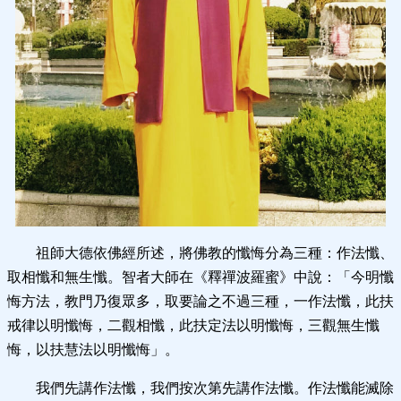
祖師大德依佛經所述，將佛教的懺悔分為三種：作法懺、
取相懺和無生懺。智者大師在《釋禪波羅蜜》中說：「今明懺
悔方法，教門乃復眾多，取要論之不過三種，一作法懺，此扶
戒律以明懺悔，二觀相懺，此扶定法以明懺悔，三觀無生懺
悔，以扶慧法以明懺悔」。
我們先講作法懺，我們按次第先講作法懺。作法懺能滅除