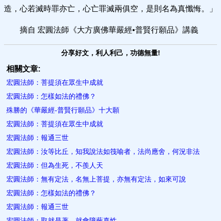
造，心若滅時罪亦亡，心亡罪滅兩俱空，是則名為真懺悔。」
摘自 宏圓法師《大方廣佛華嚴經•普賢行願品》講義
分享好文，利人利己，功德無量!
相關文章:
宏圓法師：菩提須在眾生中成就
宏圓法師：怎樣如法的禮佛？
殊勝的《華嚴經-普賢行願品》十大願
宏圓法師：菩提須在眾生中成就
宏圓法師：報通三世
宏圓法師：汝等比丘，知我說法如筏喻者，法尚應舍，何況非法
宏圓法師：但為生死，不羨人天
宏圓法師：無有定法，名無上菩提，亦無有定法，如來可說
宏圓法師：怎樣如法的禮佛？
宏圓法師：報通三世
宏圓法師：取就是著，就會障蔽真性