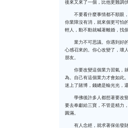
後來又來了一個，比他更難調
不要看什麼事情都不順眼
你業障沒有消，就來個更可怕
輕人，動不動就喊著離婚，找
業力不可思議。你遇到好
心感召來的。你心改變了，壞
朋友。
你要改變這個業力習氣，
為。自己有這個業力才會如此
迷上了賭博，錢總是輸光光，
學佛後許多人都想著要改
要去奉獻給三寶，不管是精力
圓滿。
有人念經，就求著保佑發