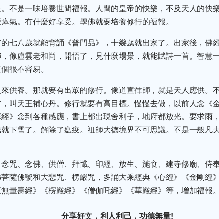
報。不是一味培養世間福報。人間的皇帝的快樂，不及天人的快
煙瘴氣。有什麼好享受。學佛就要培養修行的福報。
有的七八歲就能背誦《普門品》，十幾歲就出家了。出家後，佛
聯，像虛雲老和尚，開悟了，見什麼場景，就能賦詩一首。智慧
這個很不容易。
人來供養。那就要有出眾的修行。像道宣律師，就是天人應供。
方，叫天王補心丹。修行就要有高目標。慢慢去做，以前人念《
華經》念到各種感應，書上都出現舍利子，地府都放光。要求雨
城就下雪了。解除了瘟疫。祖師大德境界不可思議。不是一般凡
、念咒、念佛、供僧、拜懺、印經、放生、施食、建寺修廟、侍
佛菩薩佛號和大悲咒、楞嚴咒，多誦大乘經典《心經》《金剛經
《無量壽經》《楞嚴經》《僧伽吒經》《華嚴經》等，增加福報
分享好文，利人利己，功德無量!