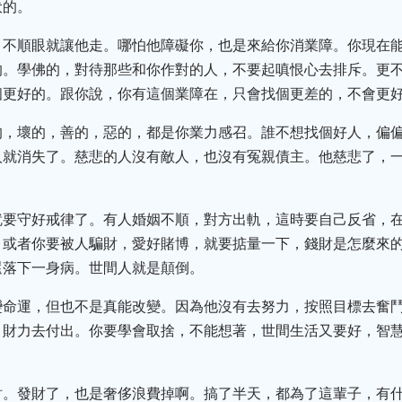
伏的。
，不順眼就讓他走。哪怕他障礙你，也是來給你消業障。你現在
的。學佛的，對待那些和你作對的人，不要起嗔恨心去排斥。更
個更好的。跟你說，你有這個業障在，只會找個更差的，不會更
的，壞的，善的，惡的，都是你業力感召。誰不想找個好人，偏
人就消失了。慈悲的人沒有敵人，也沒有冤親債主。他慈悲了，
就要守好戒律了。有人婚姻不順，對方出軌，這時要自己反省，
。或者你要被人騙財，愛好賭博，就要掂量一下，錢財是怎麼來
還落下一身病。世間人就是顛倒。
變命運，但也不是真能改變。因為他沒有去努力，按照目標去奮
，財力去付出。你要學會取捨，不能想著，世間生活又要好，智
財。發財了，也是奢侈浪費掉啊。搞了半天，都為了這輩子，有