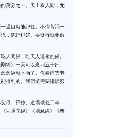
樂的萬分之一。天上看人間，尤
經一過目就能記住。不僅背誦一
一流，德行也好。要修行就要做
不吃人間飯，吃天人送來的飯。
金剛經》一天可以念四五十部。
，念念經就下雨了。你看虛雲老
夫能得到的。我們還需要繼續努
奉父母、禪修、道場做義工等，
》《阿彌陀經》《地藏經》《普
。