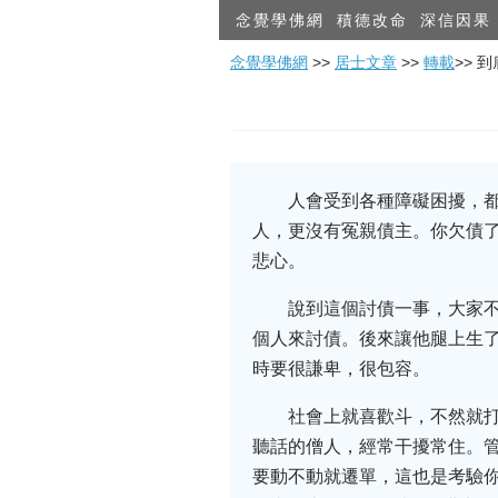
念覺學佛網
積德改命
深信因果
念覺學佛網
>>
居士文章
>>
轉載
>> 
人會受到各種障礙困擾，
人，更沒有冤親債主。你欠債
悲心。
說到這個討債一事，大家
個人來討債。後來讓他腿上生
時要很謙卑，很包容。
社會上就喜歡斗，不然就
聽話的僧人，經常干擾常住。
要動不動就遷單，這也是考驗