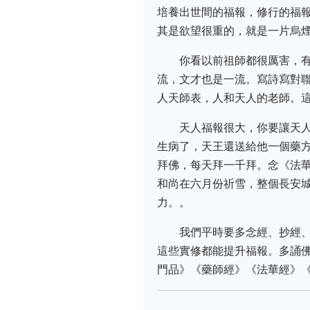
培養出世間的福報，修行的福
其是欲望很重的，就是一片烏
你看以前祖師都很厲害，
流，文才也是一流。寫詩寫對
人天師表，人和天人的老師。
天人福報很大，你要讓天
生病了，天王還送給他一個藥
拜佛，每天拜一千拜。念《法
和尚在六月份祈雪，整個長安
力。。
我們平時要多念經、抄經
這些實修都能提升福報。多誦
門品》《藥師經》《法華經》