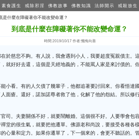
素食護生
戒除邪淫
佛教故事
佛教知識
法師開示
戒殺放生
到底是什麼在障礙著你不能改變命運？
到底是什麼在障礙著你不能改變命運？
時間:2019/10/17 作者:懺悔向善
都在於慈悲不夠。有人說，我會遇到小人，我要超度冤親債主。
了，就好好去還，這個是天經地義的，不能罵人家是來討債的。
不能小看。有的人欠債了幾輩子，他都追著要討回來。你看悟達
了人面瘡。還好，諾加諾尊者救了他，化解了他的怨結。所以修
打官司。夫妻關係不好，就要鬧離婚。這個很不好。人要學會包
管禪堂的很生氣，就要把他遷單。佛源老和尚說，要接受各種各
你的心量和定力。如果你遷單了，下一個來的，會更不聽話的。