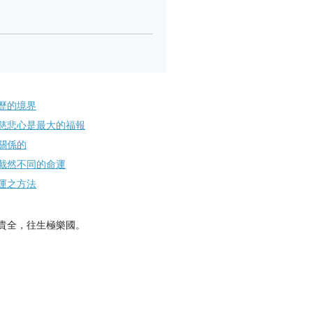
歷的境界
慈悲心是最大的福報
關係的
截然不同的命運
運之方法
貴全，往生極樂國。