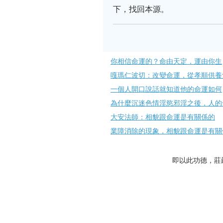
下，找回本源。
你相信命運的？命由天定，運由​你生
嘎瑪仁波切：改變命運，從孝順供養
一個人開口說話就知道他的命運如何
為什麼沉迷色情淫慾邪淫之後，人的
大安法師：相貌跟命運是有關係的
業障消除的現象，相貌跟命運是有關
即以此功德，莊