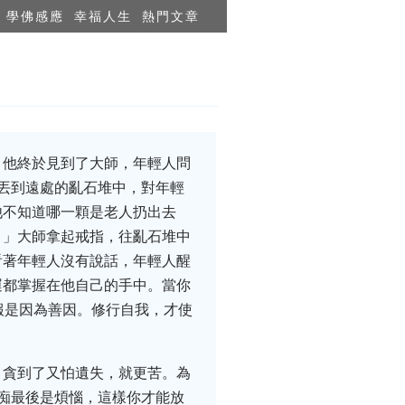
學佛感應
幸福人生
熱門文章
。他終於見到了大師，年輕人問
丟到遠處的亂石堆中，對年輕
他不知道哪一顆是老人扔出去
。」大師拿起戒指，往亂石堆中
看著年輕人沒有說話，年輕人醒
運都掌握在他自己的手中。當你
報是因為善因。修行自我，才使
，貪到了又怕遺失，就更苦。為
痴最後是煩惱，這樣你才能放