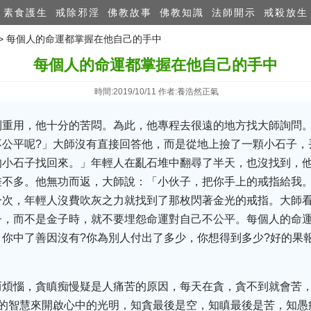
素食護生
戒除邪淫
佛教故事
佛教知識
法師開示
戒殺放生
>> 每個人的命運都掌握在他自己的手中
每個人的命運都掌握在他自己的手中
時間:2019/10/11 作者:養浩然正氣
到重用，他十分的苦悶。為此，他專程去很遠的地方找大師詢問
不公平呢?」大師沒有直接回答他，而是從地上撿了一顆小石子，
的小石子找回來。」年輕人在亂石堆中翻尋了半天，也沒找到，
差不多。他無功而返，大師說：「小伙子，把你手上的戒指給我
一次，年輕人沒費吹灰之力就找到了那枚閃著金光的戒指。大師
子，而不是金子時，就不要埋怨命運對自己不公平。每個人的命
你中了善因沒有?你為別人付出了多少，你想得到多少?好的果
而煩惱，貪瞋痴慢疑是人痛苦的原因，每天在貪，貪不到就會苦
佛的智慧來開啟心中的光明，知貪最後是空，知瞋最後是苦，知愚