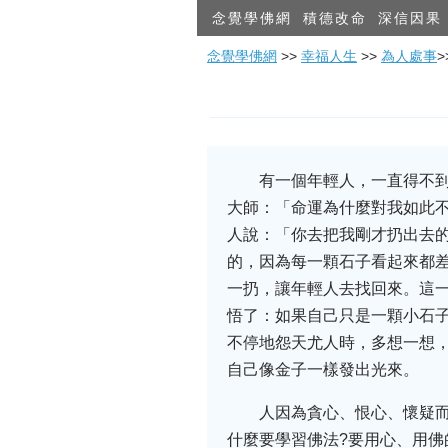
念覺學佛網
積德改命
深信因果
念覺學佛網
>>
幸福人生
>>
為人處事
有一個年輕人，一直得不
大師：「命運為什麼對我如此
人說：「你去把我剛才扔出去
的，因為每一顆石子看起來都
一扔，讓年輕人去找回來。這
悟了：如果自己只是一顆小石
不停地怨天尤人時，多想一想，
自己像金子一樣發出光來。
人因為貪心、恨心、懷疑
什麼要學習佛法?要用心、用