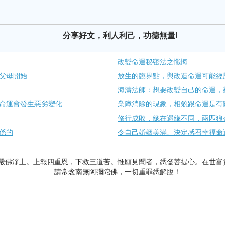
分享好文，利人利己，功德無量!
改變命運秘密法之懺悔
父母開始
放生的臨界點，與改造命運可能經
海濤法師：想要改變自己的命運，
命運會發生惡劣變化
業障消除的現象，相貌跟命運是有
修行成敗，總在遇緣不同，兩匹狼
係的
令自己婚姻美滿、決定感召幸福命
嚴佛淨土。上報四重恩，下救三道苦。惟願見聞者，悉發菩提心。在世富
請常念南無阿彌陀佛，一切重罪悉解脫！