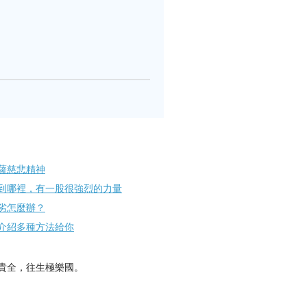
薩慈悲精神
到哪裡，有一股很強烈的力量
劣怎麼辦？
介紹多種方法給你
貴全，往生極樂國。