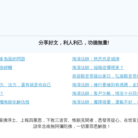
分享好文，利人利己，功德無量!
多負面的問題
海濤法師：慈悲也是戒律
掛經幡
海濤法師：福報從哪裡來？
恭迎觀音菩薩出家日，弘揚觀音菩
力、法力，還有就是你自己
海濤法師：修行要修到有感應，走
？
海濤法師：客戶欠帳，情況十分惡
懺悔能化解仇恨
海濤法師：魔障很重，運氣不好，
嚴佛淨土。上報四重恩，下救三道苦。惟願見聞者，悉發菩提心。在世富
請常念南無阿彌陀佛，一切重罪悉解脫！