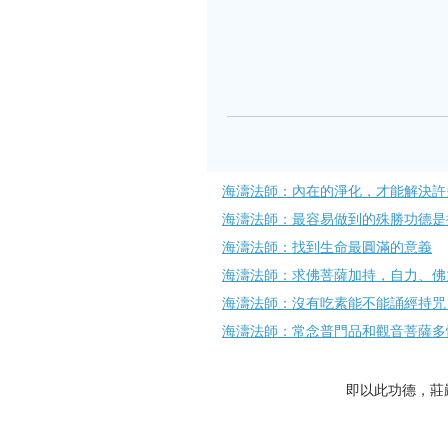
海濤法師：內在的淨化，才能解決許
海濤法師：最容易做到的殊勝功德是
海濤法師：找到生命最圓滿的意義
海濤法師：求佛菩薩加持，自力、佛
海濤法師：沒有吃素能不能誦經持咒
海濤法師：常念普門品和觀音菩薩多
即以此功德，莊