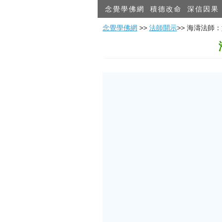
念覺學佛網
積德改命
深信因果
念覺學佛網
>>
法師開示
>> 海濤法