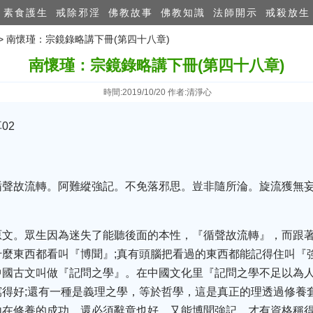
素食護生
戒除邪淫
佛教故事
佛教知識
法師開示
戒殺放生
>> 南懷瑾：宗鏡錄略講下冊(第四十八章)
南懷瑾：宗鏡錄略講下冊(第四十八章)
時間:2019/10/20 作者:清淨心
02
循聲故流轉。阿難縱強記。不免落邪思。豈非隨所淪。旋流獲無
。
原文。眾生因為迷失了能聽後面的本性，『循聲故流轉』，而跟
麼東西都看叫『博聞』;真有頭腦把看過的東西都能記得住叫『
國古文叫做『記問之學』。在中國文化里『記問之學不足以為人
得好;還有一種是義理之學，等於哲學，這是真正的理透過修養
內在修養的成功，還必須辭章也好，又能博聞強記，才有資格稱