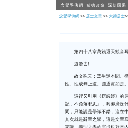
念覺學佛網
積德改命
深信因果
念覺學佛網
>>
居士文章
>>
大德居士
第四十八章萬籟還天觀音耳
還源去!
故文殊云：眾生迷本聞。
性。性成無上道。圓通實如是
這裡又引用《楞嚴經》的
記，不免落邪思』，興趣廣泛什
問，只能說是學識不錯，這在中
其次就是辭章之學，這是文章寫
來講，義理之學的完成也就是