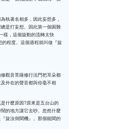
因為執著名相多，因此妄想多，
裡總是打妄想。因此第一個困難
一樣，這個旋動的流轉太快
想的程度。這個過程就叫做『旋
如修觀音菩薩修行法門把耳朵都
在及外在的聲音都與你毫不相
是什麼原因?原來是五台山的
吵鬧的地方讓它去吵。忽然什麼
是『旋汝倒聞機』。那個能聞的