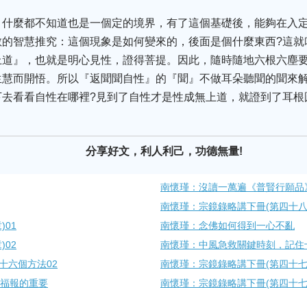
，什麼都不知道也是一個定的境界，有了這個基礎後，能夠在入
敏的智慧推究：這個現象是如何變來的，後面是個什麼東西?這就
上道』，也就是明心見性，證得菩提。因此，隨時隨地六根六塵
生慧而開悟。所以『返聞聞自性』的『聞』不做耳朵聽聞的聞來
下去看看自性在哪裡?見到了自性才是性成無上道，就證到了耳根
分享好文，利人利己，功德無量!
南懷瑾：沒讀一萬遍《普賢行願品
南懷瑾：宗鏡錄略講下冊(第四十八章
01
南懷瑾：念佛如何得到一心不亂
02
南懷瑾：中風急救關鍵時刻，記住
十六個方法02
南懷瑾：宗鏡錄略講下冊(第四十七章
悟福報的重要
南懷瑾：宗鏡錄略講下冊(第四十七章