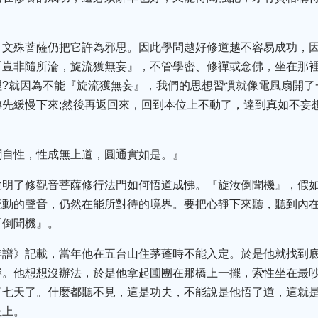
，文殊菩薩仍把它許為邪思。因此學問越好修道越不容易成功，
『豈非隨所淪，旋流獲無妄』，不管學密、修禪或念佛，坐在那
理?就因為不能『旋流獲無妄』，我們的思想習慣就像電風扇開了
先緩慢下來;然後再返回來，回到本位上不動了，達到真如不妄
聞自性，性成無上道，圓通實如是。』
說明了修觀音菩薩修行法門如何悟道成怫。『旋汝倒聞機』，假
流動的聲音，仍然在能所對待的境界。要把心靜下來聽，聽到內
『倒聞機』。
年譜》記載，當年他在五台山住茅蓬時不能入定。於是他就找到底
響。他想想沒辦法，於是他拿起圃團在那橋上一擺，索性坐在最
了七天了。什麼都聽不見，這是功夫，不能說是他悟了道，這就
位上。