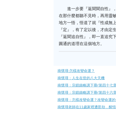
進一步要『返聞聞自性』
在那什麼都聽不見時，再用靈
地方一悟，悟道了就『性成無
『定』，有了定以後，才由定
『返聞追自性』，即一直追究
圓通的道理在這個地方。
南懷瑾:怎樣改變命運？
南懷瑾：人生在世的八大天機
南懷瑾：宗鏡錄略講下冊(第四十七章)
南懷瑾：宗鏡錄略講下冊(第四十六章)
南懷瑾：怎樣改變命運？改變命運的
南懷瑾老師在11歲家裡遭匪劫，醒