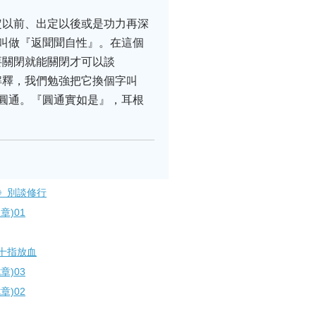
定以前、出定以後或是功力再深
叫做『返聞聞自性』。在這個
要關閉就能關閉才可以談
解釋，我們勉強把它換個字叫
圓通。『圓通實如是』，耳根
》別談修行
)01
十指放血
)03
)02