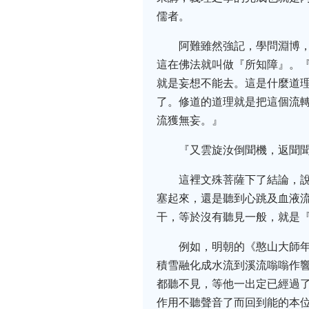
儒者。
阿難雖然強記，學問淵博
這在佛法就叫做『所知障』。
就是妄想不能去。這是什麼道
了。修道的道理就是把這個流轉
流獲無妄。』
『又雲旋汝倒聞機，返聞
這裡文殊菩薩下了結論，
塞起來，還是聽到心跳及血液
干，等於沒有聽見一般，就是
例如，明朝的《憨山大師
積雪融化成水流到溪流嗡嗡作
都聽不見，等他一出定已經過
作用不聽聲音了而回到能的本