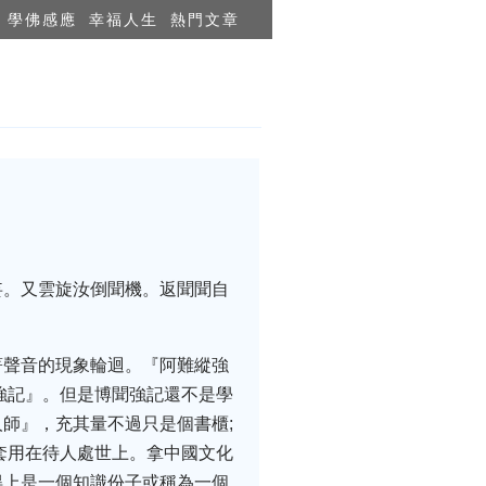
學佛感應
幸福人生
熱門文章
妄。又雲旋汝倒聞機。返聞聞自
著聲音的現象輪迴。『阿難縱強
強記』。但是博聞強記還不是學
師』，充其量不過只是個書櫃;
套用在待人處世上。拿中國文化
得上是一個知識份子或稱為一個