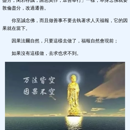
盡分，閑邪存誠，諸惡莫作，眾善奉行」一樣，本身念佛就要
敦倫盡分，改過遷善。
你至誠念佛，而且做善事不要去執著求人天福報，它的因
果就在當下。
因果法爾自然，只要這樣去做了，福報自然會現前；
如果沒有這樣做，去求也求不到。