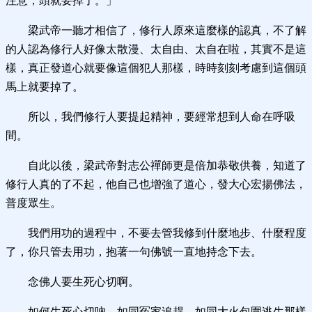
注意，頭就要掉了。」
梁武帝一聽才相信了，修行人原來這麼樣的認真，不了解
的人認為修行人好像太散漫、太自由、太自在啦，其實不是這
樣，真正發道心就要像這個犯人那樣，時時刻刻考慮到這個頭
馬上就要掉了。
所以，我們修行人要提起精神，要經常想到人命在呼吸
間。
自此以後，梁武帝對志公禪師更是倍加恭敬供養，知道了
修行人真的了不起，他自己也增強了道心，發大心宏揚佛法，
普度眾生。
我們用功的過程中，不要去管我修到什麼地步、什麼程度
了，你只管去用功，抱著一句佛號一直地持念下去。
念佛人要生死心切啊。
如何生死心切吶，如同冤家追趕、如同大火包圍逃生那樣