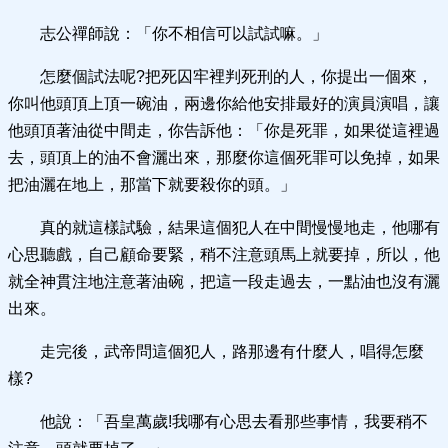
志公禪師說：「你不相信可以試試嘛。」
怎麼個試法呢?把死囚牢裡判死刑的人，你提出一個來，
你叫他頭頂上頂一碗油，兩邊你給他安排最好的演員演唱，讓
他頭頂著油從中間走，你告訴他：「你是死罪，如果從這裡過
去，頭頂上的油不會灑出來，那麼你這個死罪可以免掉，如果
把油灑在地上，那當下就要殺你的頭。」
真的就這樣試驗，結果這個犯人在中間慢慢地走，他哪有
心思聽戲，自己顧命要緊，稍不注意頭馬上就要掉，所以，他
就全神貫注地注意著油碗，把這一段走過去，一點油也沒有灑
出來。
走完後，武帝問這個犯人，路那邊有什麼人，唱得怎麼
樣?
他說：「吾皇萬歲!我哪有心思去看那些事情，我要稍不