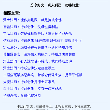
分享好文，利人利己，功德無量!
相關文章:
淨土法門：能作如是觀，就是持戒念佛
智諭法師：持戒念佛，父母也得利益
定弘法師：怎麼修福報最快？莫過於持戒念佛
信願法師：持戒念佛 誦經禮讚 以佛願力 盡得往生（
定弘法師：怎麼修福報最快？莫過於持戒念佛
黃柏霖警官：清淨僧人功德力，持戒念佛做超度
淨土法門：有人說念佛不持戒，我們持戒念佛
淨土法門：持戒念佛決定往生淨土
生理病冤業病惡業病，持戒念佛還生病，是重罪輕報
大安法師：持戒念佛是淨土宗家風
淨土法門：持戒念佛，沒有一個不成就
持戒念佛，父母也得利益
即以此功德，莊嚴佛淨土。上報四重恩，下救三道苦。