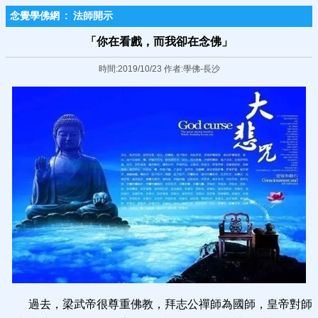
念覺學佛網
:
法師開示
「你在看戲，而我卻在念佛」
時間:2019/10/23 作者:學佛-長沙
過去，梁武帝很尊重佛教，拜志公禪師為國師，皇帝對師