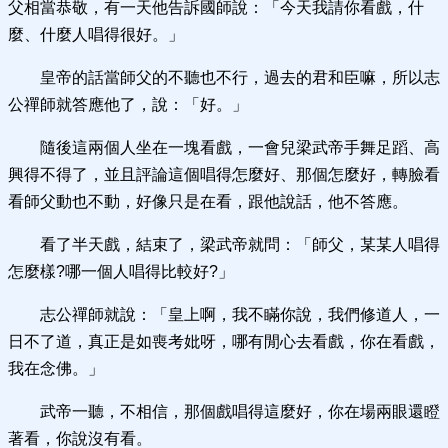
父相當恭敬，有一天他告訴國師說：「今天我請你看戲，什
麼、什麼人唱得很好。」
皇帝的話當師父的不聽也不行，過去的君和臣嘛，所以志
公禪師就答應他了，說：「好。」
隨後這兩個人坐在一塊看戲，一會兒梁武帝手舞足蹈、高
興得不得了，並且評論這個唱得怎麼好、那個怎麼好，轉臉看
看師父動也不動，好像只是在看，跟他說話，他不答應。
看了半天戲，結束了，梁武帝就問：「師父，某某人唱得
怎麼樣?哪一個人唱得比較好?」
志公禪師就說：「皇上啊，我不瞞你說，我們修道人，一
日不了道，真正是如喪考妣呀，哪有閒心去看戲，你在看戲，
我在念佛。」
武帝一聽，不相信，那個戲唱得這麼好，你在場兩眼還瞪
著看，你說沒有看。